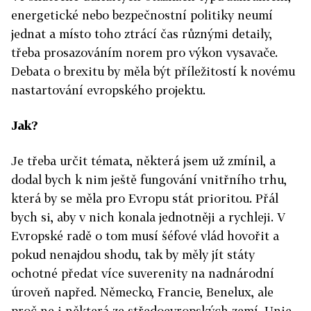
energetické nebo bezpečnostní politiky neumí
jednat a místo toho ztrácí čas různými detaily,
třeba prosazováním norem pro výkon vysavače.
Debata o brexitu by měla být příležitostí k novému
nastartování evropského projektu.
Jak?
Je třeba určit témata, některá jsem už zmínil, a
dodal bych k nim ještě fungování vnitřního trhu,
která by se měla pro Evropu stát prioritou. Přál
bych si, aby v nich konala jednotněji a rychleji. V
Evropské radě o tom musí šéfové vlád hovořit a
pokud nenajdou shodu, tak by měly jít státy
ochotné předat více suverenity na nadnárodní
úroveň napřed. Německo, Francie, Benelux, ale
proč ne i některá ze středoevropských zemí. Unie