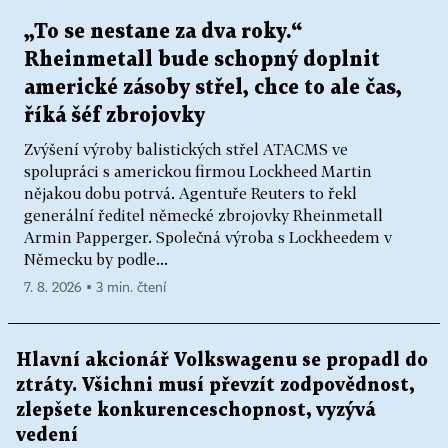
„To se nestane za dva roky.“
Rheinmetall bude schopný doplnit
americké zásoby střel, chce to ale čas,
říká šéf zbrojovky
Zvýšení výroby balistických střel ATACMS ve
spolupráci s americkou firmou Lockheed Martin
nějakou dobu potrvá. Agentuře Reuters to řekl
generální ředitel německé zbrojovky Rheinmetall
Armin Papperger. Společná výroba s Lockheedem v
Německu by podle...
7. 8. 2026 ▪ 3 min. čtení
Hlavní akcionář Volkswagenu se propadl do
ztráty. Všichni musí převzít zodpovědnost,
zlepšete konkurenceschopnost, vyzývá
vedení