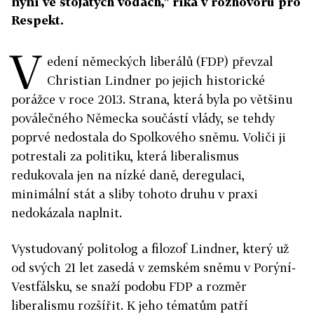
nyní ve stojatých vodách," říká v rozhovoru pro
Respekt.
V
edení německých liberálů (FDP) převzal
Christian Lindner po jejich historické
porážce v roce 2013. Strana, která byla po většinu
poválečného Německa součástí vlády, se tehdy
poprvé nedostala do Spolkového sněmu. Voliči ji
potrestali za politiku, která liberalismus
redukovala jen na nízké daně, deregulaci,
minimální stát a sliby tohoto druhu v praxi
nedokázala naplnit.
Vystudovaný politolog a filozof Lindner, který už
od svých 21 let zasedá v zemském sněmu v Porýní-
Vestfálsku, se snaží podobu FDP a rozměr
liberalismu rozšířit. K jeho tématům patří