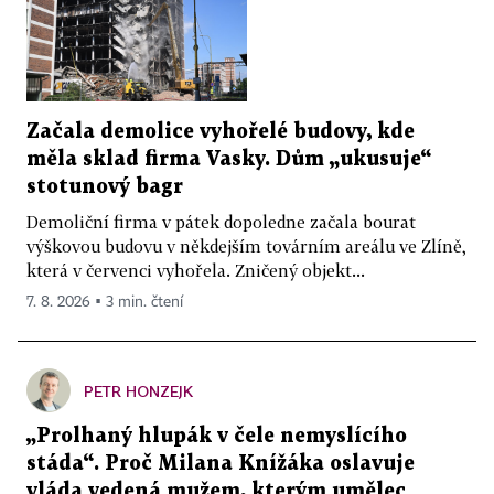
Začala demolice vyhořelé budovy, kde
měla sklad firma Vasky. Dům „ukusuje“
stotunový bagr
Demoliční firma v pátek dopoledne začala bourat
výškovou budovu v někdejším továrním areálu ve Zlíně,
která v červenci vyhořela. Zničený objekt...
7. 8. 2026 ▪ 3 min. čtení
PETR HONZEJK
„Prolhaný hlupák v čele nemyslícího
stáda“. Proč Milana Knížáka oslavuje
vláda vedená mužem, kterým umělec