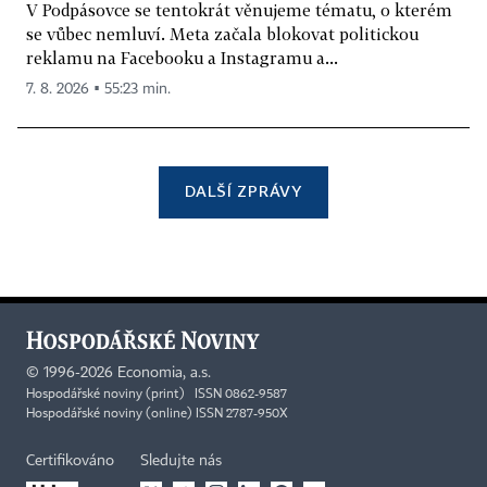
V Podpásovce se tentokrát věnujeme tématu, o kterém
se vůbec nemluví. Meta začala blokovat politickou
reklamu na Facebooku a Instagramu a...
7. 8. 2026 ▪ 55:23 min.
DALŠÍ ZPRÁVY
©
1996-2026
Economia, a.s.
Hospodářské noviny (print) ISSN 0862-9587
Hospodářské noviny (online) ISSN 2787-950X
Certifikováno
Sledujte nás