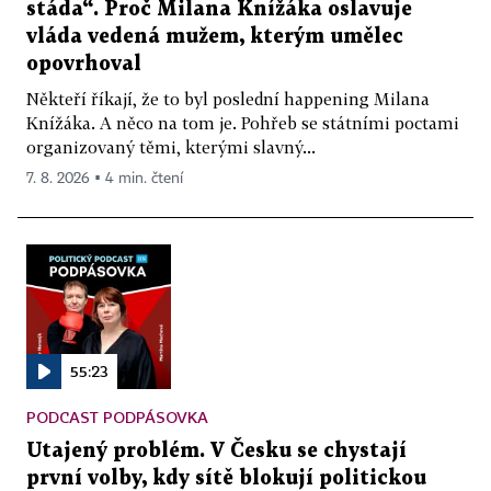
stáda“. Proč Milana Knížáka oslavuje
vláda vedená mužem, kterým umělec
opovrhoval
Někteří říkají, že to byl poslední happening Milana
Knížáka. A něco na tom je. Pohřeb se státními poctami
organizovaný těmi, kterými slavný...
7. 8. 2026 ▪ 4 min. čtení
55:23
PODCAST PODPÁSOVKA
Utajený problém. V Česku se chystají
první volby, kdy sítě blokují politickou