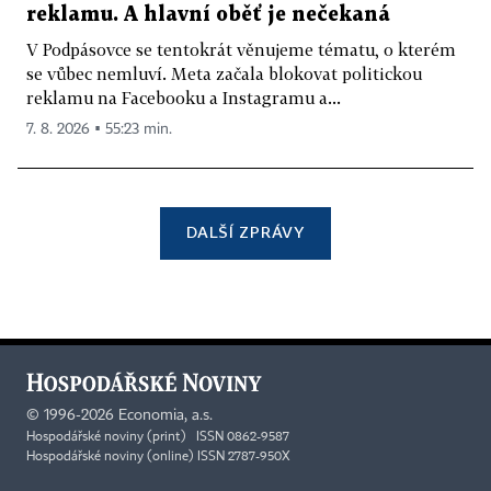
reklamu. A hlavní oběť je nečekaná
V Podpásovce se tentokrát věnujeme tématu, o kterém
se vůbec nemluví. Meta začala blokovat politickou
reklamu na Facebooku a Instagramu a...
7. 8. 2026 ▪ 55:23 min.
DALŠÍ ZPRÁVY
©
1996-2026
Economia, a.s.
Hospodářské noviny (print) ISSN 0862-9587
Hospodářské noviny (online) ISSN 2787-950X