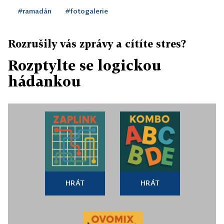
#ramadán
#fotogalerie
Rozrušily vás zprávy a cítíte stres?
Rozptylte se logickou
hádankou
HRÁT
HRÁT