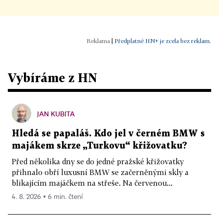
|
Předplatné HN+ je zcela bez reklam.
Vybíráme z HN
JAN KUBITA
Hledá se papaláš. Kdo jel v černém BMW s
majákem skrze „Turkovu“ křižovatku?
Před několika dny se do jedné pražské křižovatky
přihnalo obří luxusní BMW se začerněnými skly a
blikajícím majáčkem na střeše. Na červenou...
4. 8. 2026 ▪ 6 min. čtení