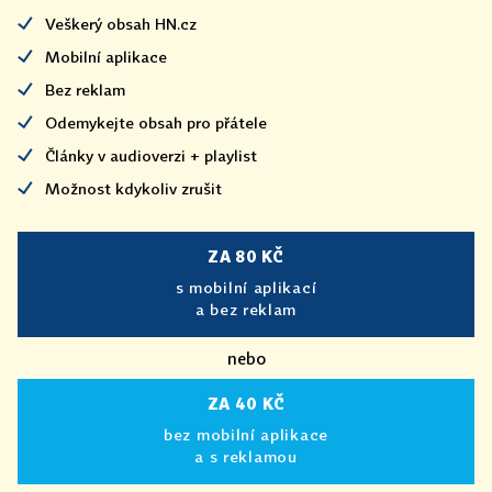
Veškerý obsah HN.cz
Mobilní aplikace
Bez reklam
Odemykejte obsah pro přátele
Články v audioverzi + playlist
Možnost kdykoliv zrušit
ZA 80 KČ
s mobilní aplikací
a bez reklam
nebo
ZA 40 KČ
bez mobilní aplikace
a s reklamou