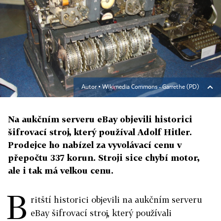
Autor ▪
Wikimedia Commons - Garrethe (PD)
Na aukčním serveru eBay objevili historici
šifrovací stroj, který používal Adolf Hitler.
Prodejce ho nabízel za vyvolávací cenu v
přepočtu 337 korun. Stroji sice chybí motor,
ale i tak má velkou cenu.
B
ritští historici objevili na aukčním serveru
eBay šifrovací stroj, který používali