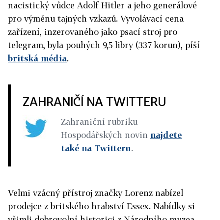
nacistický vůdce Adolf Hitler a jeho generálové
pro výměnu tajných vzkazů. Vyvolávací cena
zařízení, inzerovaného jako psací stroj pro
telegram, byla pouhých 9,5 libry (337 korun), píší
britská média
.
ZAHRANIČÍ NA TWITTERU
Zahraniční rubriku
Hospodářských novin
najdete
také na Twitteru
.
Velmi vzácný přístroj značky Lorenz nabízel
prodejce z britského hrabství Essex. Nabídky si
všimli dobrovolní historici z Národního muzea