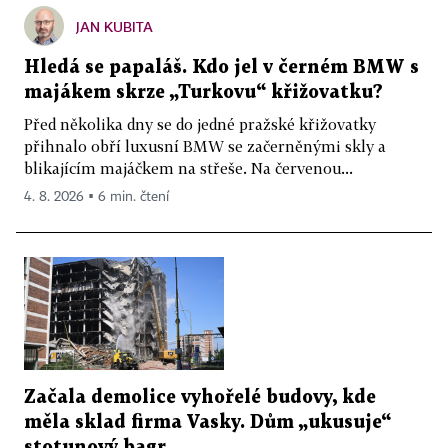
JAN KUBITA
Hledá se papaláš. Kdo jel v černém BMW s
majákem skrze „Turkovu“ křižovatku?
Před několika dny se do jedné pražské křižovatky
přihnalo obří luxusní BMW se začerněnými skly a
blikajícím majáčkem na střeše. Na červenou...
4. 8. 2026 ▪ 6 min. čtení
Začala demolice vyhořelé budovy, kde
měla sklad firma Vasky. Dům „ukusuje“
stotunový bagr