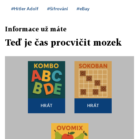
#Hitler Adolf
#šifrování
#eBay
Informace už máte
Teď je čas procvičit mozek
HRÁT
HRÁT