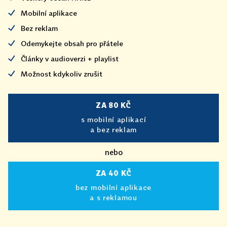
Mobilní aplikace
Bez reklam
Odemykejte obsah pro přátele
Články v audioverzi + playlist
Možnost kdykoliv zrušit
ZA 80 KČ
s mobilní aplikací
a bez reklam
nebo
ZA 40 KČ
bez mobilní aplikace
a s reklamou