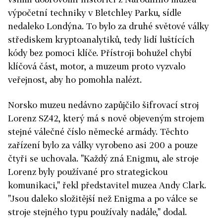
výpočetní techniky v Bletchley Parku, sídle
nedaleko Londýna. To bylo za druhé světové války
střediskem kryptoanalytiků, tedy lidí luštících
kódy bez pomoci klíče. Přístroji bohužel chybí
klíčová část, motor, a muzeum proto vyzvalo
veřejnost, aby ho pomohla nalézt.
Norsko muzeu nedávno zapůjčilo šifrovací stroj
Lorenz SZ42, který má s nově objeveným strojem
stejné válečné číslo německé armády. Těchto
zařízení bylo za války vyrobeno asi 200 a pouze
čtyři se uchovala. "Každý zná Enigmu, ale stroje
Lorenz byly používané pro strategickou
komunikaci," řekl představitel muzea Andy Clark.
"Jsou daleko složitější než Enigma a po válce se
stroje stejného typu používaly nadále," dodal.