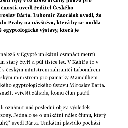
kosti byly v té době určeny pouze pro
čnosti, uvedl ředitel Českého
roslav Bárta. Lubomír Zaorálek uvedl, že
do Prahy na návštěvu, která by se mohla
egyptologické výstavy, která je
 nalezli v Egyptě unikátní osmnáct metrů
n starý čtyři a půl tisíce let. V Káhiře to v
ní s českým ministrem zahraničí Lubomírem
ptským ministrem pro památky Mamdúhem
kého egyptologického ústavu Miroslav Bárta.
nažit vyřešit záhadu, komu člun patřil.
li oznámit náš poslední objev, výsledek
zony. Jednalo se o unikátní nález člunu, který
uhý," uvedl Bárta. Unikátní plavidlo pochází