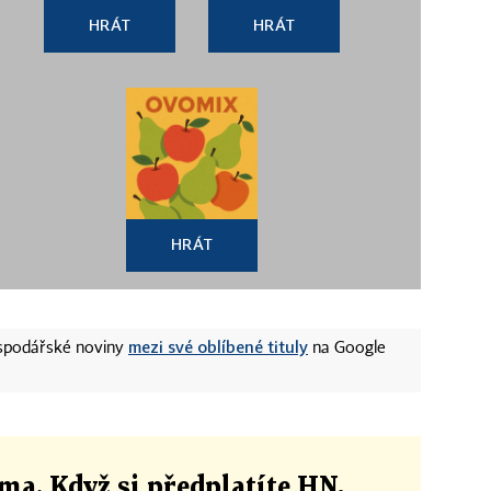
HRÁT
HRÁT
HRÁT
mezi své oblíbené tituly
ospodářské noviny
na Google
ma. Když si předplatíte HN,