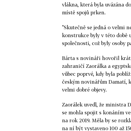
vlákna, která byla uvázána do
místě spojů prken.
"Skutečně se jedná o velmi ne
konstrukce byly v této době 
společnosti, což byly osoby p
Bárta s novináři hovořil krá
zahraničí Zaorálka a egypts
vůbec poprvé, kdy byla poblí
českým novinářům Damatí, kte
velmi dobré objevy.
Zaorálek uvedl, že ministra 
se mohla spojit s konáním ve
na rok 2019. Měla by se rozk
na ní být vystaveno 100 až 15