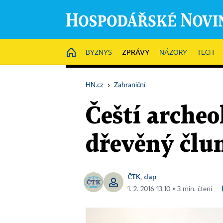
ZPRÁVY
HOME
BYZNYS
NÁZORY
TECH
HN.cz
›
Zahraniční
Čeští archeo
dřevěný člun
ČTK
dap
,
1. 2. 2016 13:10 ▪ 3 min. čtení