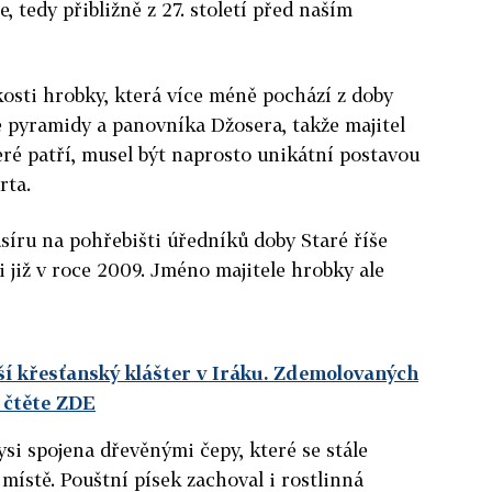
e, tedy přibližně z 27. století před naším
kosti hrobky, která více méně pochází z doby
é pyramidy a panovníka Džosera, takže majitel
eré patří, musel být naprosto unikátní postavou
rta.
úsíru na pohřebišti úředníků doby Staré říše
i již v roce 2009. Jméno majitele hrobky ale
rší křesťanský klášter v Iráku. Zdemolovaných
 čtěte ZDE
si spojena dřevěnými čepy, které se stále
ístě. Pouštní písek zachoval i rostlinná