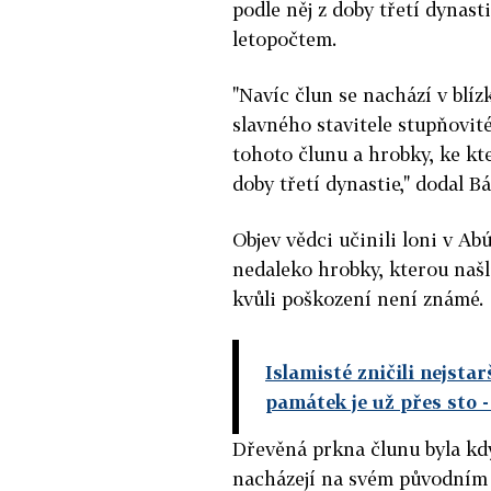
podle něj z doby třetí dynasti
letopočtem.
"Navíc člun se nachází v blíz
slavného stavitele stupňovit
tohoto člunu a hrobky, ke kt
doby třetí dynastie," dodal Bá
Objev vědci učinili loni v Ab
nedaleko hrobky, kterou našl
kvůli poškození není známé.
Islamisté zničili nejsta
památek je už přes sto
-
Dřevěná prkna člunu byla kdy
nacházejí na svém původním m