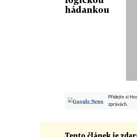
hádankou
Přidejte si H
zprávách.
Tento článek
je
zdar