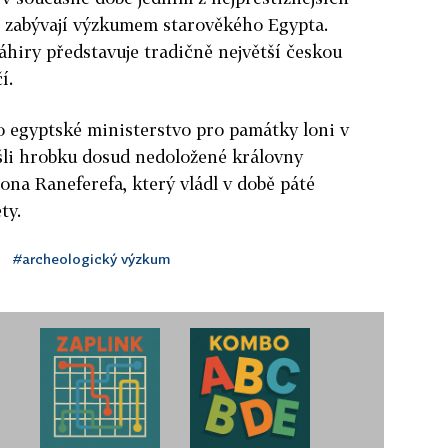
e zabývají výzkumem starověkého Egypta.
áhiry představuje tradičně největší českou
í.
o egyptské ministerstvo pro památky loni v
našli hrobku dosud nedoložené královny
ona Raneferefa, který vládl v době páté
ty.
#archeologický výzkum