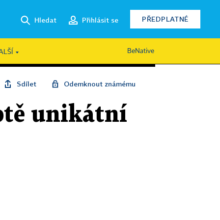
PŘEDPLATNÉ
Hledat
Přihlásit se
BeNative
ALŠÍ
Sdílet
Odemknout známému
ptě unikátní