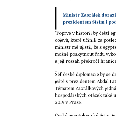
Ministr Zaorálek dorazi
prezidentem Sísím i po
"Poprvé v historii by čeští e
objevů, které učinili za posle
ministr mě ujistil, že z egypt
možné poskytnout řadu vykop
a její rozsah překročí hranic
Šéf české diplomacie by se d
ještě s prezidentem Abdal F
Tématem Zaorálkových jednán
hospodářských otázek také u
2019 v Praze.
Český egyptologický ústav je