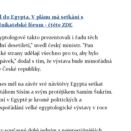
l do Egypta. V plánu má setkání s
dnikatelské fórum
- čtěte ZDE
gyptologové takto prezentovali i řadu těch
dní desetiletí," uvedl český ministr. "Pan
ské strany udělají všechno pro to, aby bylo
ávek," dodal s tím, že výstava bude mimořádná
e České republiky.
nes měl na závěr své návštěvy Egypta setkat
attáhem Sísím a svým protějškem Samím Šukrím.
í v Egyptě je kromě politických a
spořádání velké egyptologické výstavy v roce
 v současné době jedním z nejprestižnějších