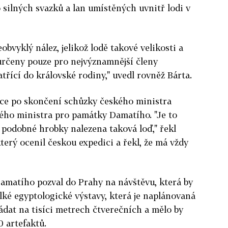
 silných svazků a lan umístěných uvnitř lodi v
obvyklý nález, jelikož lodě takové velikosti a
určeny pouze pro nejvýznamnější členy
atřící do královské rodiny," uvedl rovněž Bárta.
tce po skončení schůzky českého ministra
kého ministra pro památky Damatího. "Je to
ž podobné hrobky nalezena taková loď," řekl
rý ocenil českou expedici a řekl, že má vždy
Damatího pozval do Prahy na návštěvu, která by
lké egyptologické výstavy, která je naplánovaná
ládat na tisíci metrech čtverečních a mělo by
0 artefaktů.