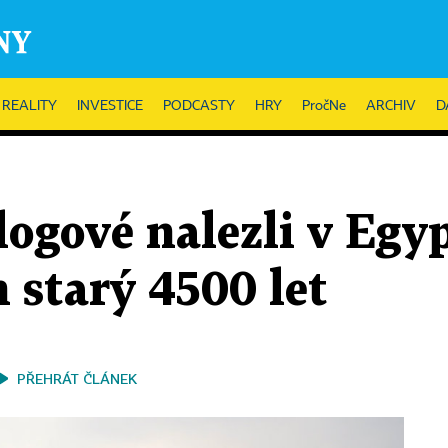
REALITY
INVESTICE
PODCASTY
HRY
PročNe
ARCHIV
D
logové nalezli v Egy
 starý 4500 let
PŘEHRÁT ČLÁNEK