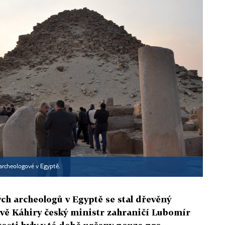
í archeologové v Egyptě.
ch archeologů v Egyptě se stal dřevěný
ěvě Káhiry český ministr zahraničí Lubomír