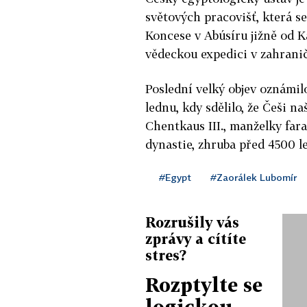
světových pracovišť, která s
Koncese v Abúsíru jižně od K
vědeckou expedici v zahranič
Poslední velký objev oznámil
lednu, kdy sdělilo, že Češi 
Chentkaus III., manželky fara
dynastie, zhruba před 4500 le
#Egypt
#Zaorálek Lubomír
Rozrušily vás
zprávy a cítíte
stres?
Rozptylte se
logickou