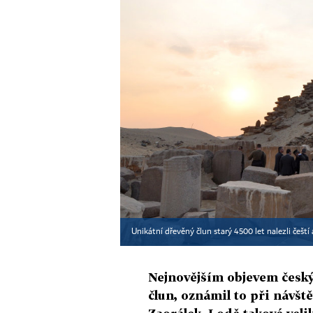
Unikátní dřevěný člun starý 4500 let nalezli češt
Nejnovějším objevem český
člun, oznámil to při návšt