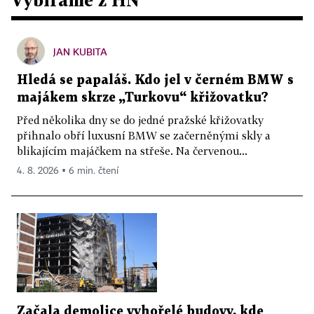
JAN KUBITA
Hledá se papaláš. Kdo jel v černém BMW s
majákem skrze „Turkovu“ křižovatku?
Před několika dny se do jedné pražské křižovatky
přihnalo obří luxusní BMW se začerněnými skly a
blikajícím majáčkem na střeše. Na červenou...
4. 8. 2026 ▪ 6 min. čtení
Začala demolice vyhořelé budovy, kde