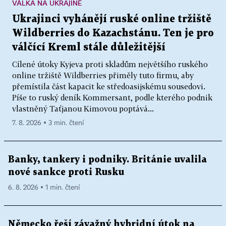
VÁLKA NA UKRAJINĚ
Ukrajinci vyhánějí ruské online tržiště
Wildberries do Kazachstánu. Ten je pro
válčící Kreml stále důležitější
Cílené útoky Kyjeva proti skladům největšího ruského
online tržiště Wildberries přiměly tuto firmu, aby
přemístila část kapacit ke středoasijskému sousedovi.
Píše to ruský deník Kommersant, podle kterého podnik
vlastněný Taťjanou Kimovou poptává...
7. 8. 2026 ▪ 3 min. čtení
Banky, tankery i podniky. Británie uvalila
nové sankce proti Rusku
6. 8. 2026 ▪ 1 min. čtení
Německo řeší závažný hybridní útok na