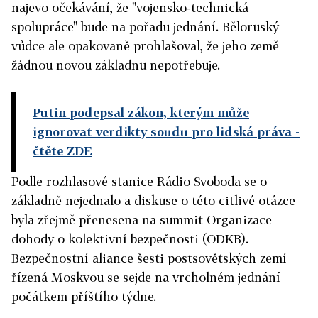
najevo očekávání, že "vojensko-technická
spolupráce" bude na pořadu jednání. Běloruský
vůdce ale opakovaně prohlašoval, že jeho země
žádnou novou základnu nepotřebuje.
Putin podepsal zákon, kterým může
ignorovat verdikty soudu pro lidská práva
-
čtěte ZDE
Podle rozhlasové stanice Rádio Svoboda se o
základně nejednalo a diskuse o této citlivé otázce
byla zřejmě přenesena na summit Organizace
dohody o kolektivní bezpečnosti (ODKB).
Bezpečnostní aliance šesti postsovětských zemí
řízená Moskvou se sejde na vrcholném jednání
počátkem příštího týdne.