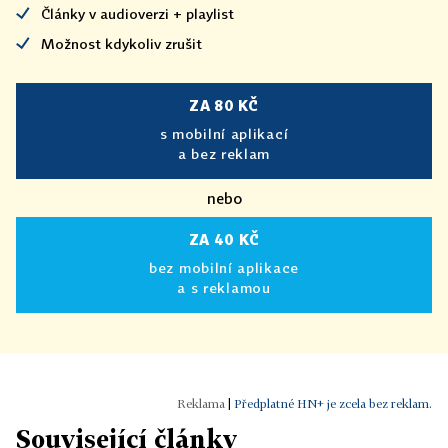
Články v audioverzi + playlist
Možnost kdykoliv zrušit
ZA 80 KČ
s mobilní aplikací
a bez reklam
nebo
ZA 40 KČ
bez mobilní aplikace
a s reklamou
|
Předplatné HN+ je zcela bez reklam.
Související články