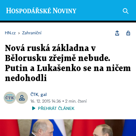
HN.cz
›
Zahraniční
Nová ruská základna v
Bělorusku zřejmě nebude.
Putin a Lukašenko se na ničem
nedohodli
ČTK
gal
,
16. 12. 2015 14:36 ▪ 2 min. čtení
PŘEHRÁT ČLÁNEK