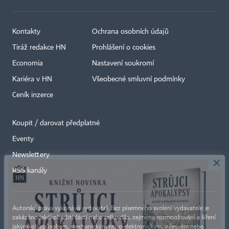
Kontakty
Ochrana osobních údajů
Tiráž redakce HN
Prohlášení o cookies
Economia
Nastavení soukromí
Kariéra v HN
Všeobecné smluvní podmínky
Ceník inzerce
Koupit / darovat předplatné
Eventy
×
Newslettery
RSS kanály
Autorská práva vykonává vydavatel. Bez písemného svolení vydavatele je
zakázáno jakékoli užití částí nebo celku díla, zejména rozmnožování a šíření
jakýmkoli způsobem, mechanickým nebo elektronickým, v českém nebo