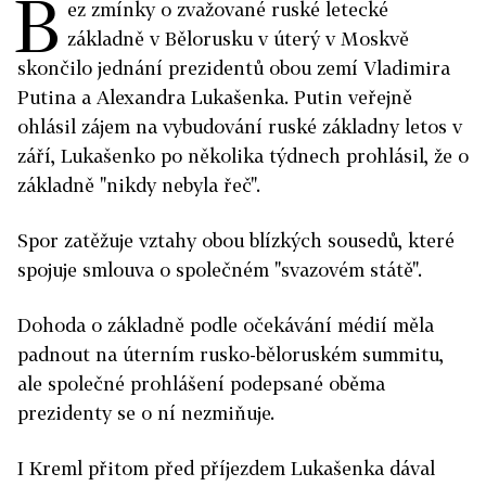
B
ez zmínky o zvažované ruské letecké
základně v Bělorusku v úterý v Moskvě
skončilo jednání prezidentů obou zemí Vladimira
Putina a Alexandra Lukašenka. Putin veřejně
ohlásil zájem na vybudování ruské základny letos v
září, Lukašenko po několika týdnech prohlásil, že o
základně "nikdy nebyla řeč".
Spor zatěžuje vztahy obou blízkých sousedů, které
spojuje smlouva o společném "svazovém státě".
Dohoda o základně podle očekávání médií měla
padnout na úterním rusko-běloruském summitu,
ale společné prohlášení podepsané oběma
prezidenty se o ní nezmiňuje.
I Kreml přitom před příjezdem Lukašenka dával