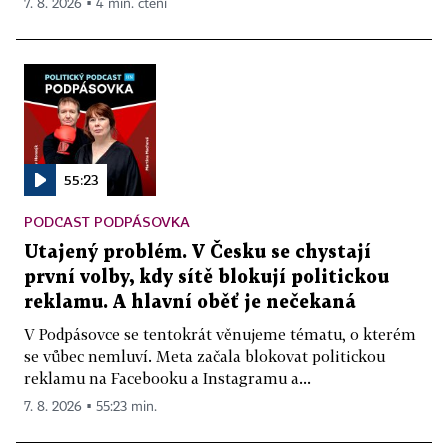
7. 8. 2026 ▪ 4 min. čtení
55:23
PODCAST PODPÁSOVKA
Utajený problém. V Česku se chystají
první volby, kdy sítě blokují politickou
reklamu. A hlavní oběť je nečekaná
V Podpásovce se tentokrát věnujeme tématu, o kterém
se vůbec nemluví. Meta začala blokovat politickou
reklamu na Facebooku a Instagramu a...
7. 8. 2026 ▪ 55:23 min.