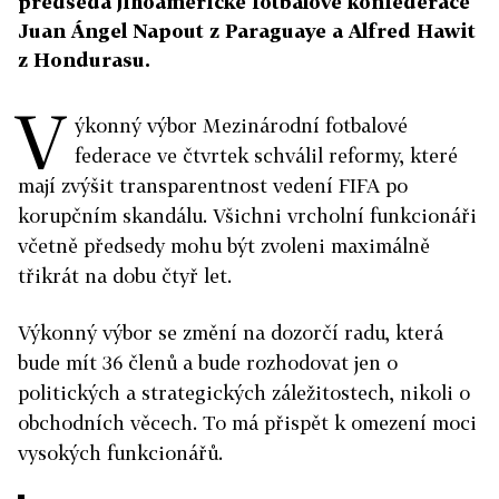
předseda jihoamerické fotbalové konfederace
Juan Ángel Napout z Paraguaye a Alfred Hawit
z Hondurasu.
V
ýkonný výbor Mezinárodní fotbalové
federace ve čtvrtek schválil reformy, které
mají zvýšit transparentnost vedení FIFA po
korupčním skandálu. Všichni vrcholní funkcionáři
včetně předsedy mohu být zvoleni maximálně
třikrát na dobu čtyř let.
Výkonný výbor se změní na dozorčí radu, která
bude mít 36 členů a bude rozhodovat jen o
politických a strategických záležitostech, nikoli o
obchodních věcech. To má přispět k omezení moci
vysokých funkcionářů.