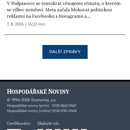
V Podpásovce se tentokrát věnujeme tématu, o kterém
se vůbec nemluví. Meta začala blokovat politickou
reklamu na Facebooku a Instagramu a...
7. 8. 2026 ▪ 55:23 min.
DALŠÍ ZPRÁVY
©
1996-2026
Economia, a.s.
Hospodářské noviny (print) ISSN 0862-9587
Hospodářské noviny (online) ISSN 2787-950X
Certifikováno
Sledujte nás