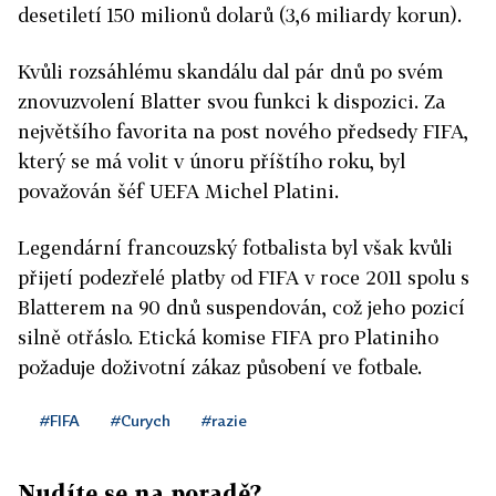
desetiletí 150 milionů dolarů (3,6 miliardy korun).
Kvůli rozsáhlému skandálu dal pár dnů po svém
znovuzvolení Blatter svou funkci k dispozici. Za
největšího favorita na post nového předsedy FIFA,
který se má volit v únoru příštího roku, byl
považován šéf UEFA Michel Platini.
Legendární francouzský fotbalista byl však kvůli
přijetí podezřelé platby od FIFA v roce 2011 spolu s
Blatterem na 90 dnů suspendován, což jeho pozicí
silně otřáslo. Etická komise FIFA pro Platiniho
požaduje doživotní zákaz působení ve fotbale.
#FIFA
#Curych
#razie
Nudíte se na poradě?