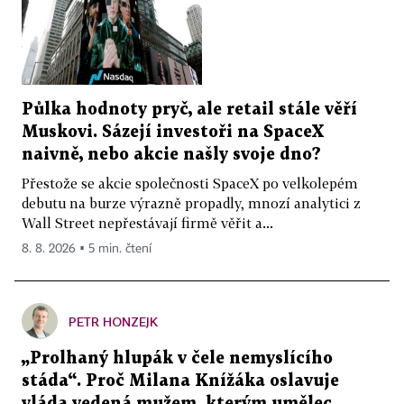
Půlka hodnoty pryč, ale retail stále věří
Muskovi. Sázejí investoři na SpaceX
naivně, nebo akcie našly svoje dno?
Přestože se akcie společnosti SpaceX po velkolepém
debutu na burze výrazně propadly, mnozí analytici z
Wall Street nepřestávají firmě věřit a...
8. 8. 2026 ▪ 5 min. čtení
PETR HONZEJK
„Prolhaný hlupák v čele nemyslícího
stáda“. Proč Milana Knížáka oslavuje
vláda vedená mužem, kterým umělec