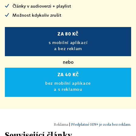
Články v audioverzi + playlist
Možnost kdykoliv zrušit
ZA 80 KČ
s mobilní aplikací
a bez reklam
nebo
ZA 40 KČ
bez mobilní aplikace
a s reklamou
|
Předplatné HN+ je zcela bez reklam.
Související články