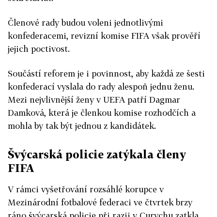
Členové rady budou voleni jednotlivými
konfederacemi, revizní komise FIFA však prověří
jejich poctivost.
Součástí reforem je i povinnost, aby každá ze šesti
konfederací vyslala do rady alespoň jednu ženu.
Mezi nejvlivnější ženy v UEFA patří Dagmar
Damková, která je členkou komise rozhodčích a
mohla by tak být jednou z kandidátek.
Švýcarská policie zatýkala členy
FIFA
V rámci vyšetřování rozsáhlé korupce v
Mezinárodní fotbalové federaci ve čtvrtek brzy
ráno švýcarská policie při razii v Curychu zatkla