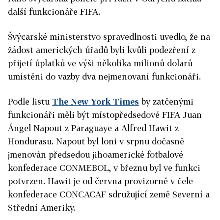
další funkcionáře FIFA.
Švýcarské ministerstvo spravedlnosti uvedlo, že na
žádost amerických úřadů byli kvůli podezření z
přijetí úplatků ve výši několika milionů dolarů
umístěni do vazby dva nejmenovaní funkcionáři.
Podle listu
The New York Times
by zatčenými
funkcionáři měli být místopředsedové FIFA Juan
Ángel Napout z Paraguaye a Alfred Hawit z
Hondurasu. Napout byl loni v srpnu dočasně
jmenován předsedou jihoamerické fotbalové
konfederace CONMEBOL, v březnu byl ve funkci
potvrzen. Hawit je od června provizorně v čele
konfederace CONCACAF sdružující země Severní a
Střední Ameriky.