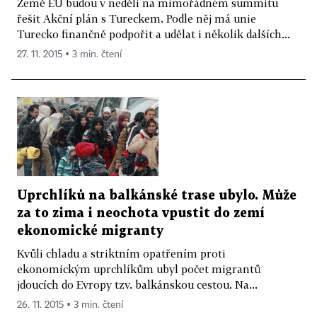
Země EU budou v neděli na mimořádném summitu
řešit Akční plán s Tureckem. Podle něj má unie
Turecko finančně podpořit a udělat i několik dalších...
27. 11. 2015 ▪ 3 min. čtení
Uprchlíků na balkánské trase ubylo. Může
za to zima i neochota vpustit do zemí
ekonomické migranty
Kvůli chladu a striktním opatřením proti
ekonomickým uprchlíkům ubyl počet migrantů
jdoucích do Evropy tzv. balkánskou cestou. Na...
26. 11. 2015 ▪ 3 min. čtení