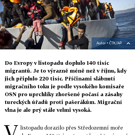
Autor ▪
ČTK/AP
Do Evropy v listopadu doplulo 140 tisíc
migrantů. Je to výrazně méně než v říjnu, kdy
jich připlulo 220 tisíc. Příčinami slábnutí
migračního toku je podle vysokého komisaře
OSN pro uprchlíky zhoršené počasí a zásahy
tureckých úřadů proti pašerákům. Migrační
vlna je ale prý stále velmi vysoká.
V
listopadu dorazilo přes Středozemní moře