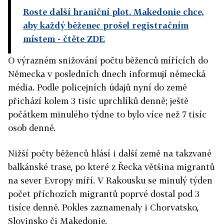
Roste další hraniční plot. Makedonie chce,
aby každý běženec prošel registračním
místem
- čtěte ZDE
O výrazném snižování počtu běženců mířících do
Německa v posledních dnech informují německá
média. Podle policejních údajů nyní do země
přichází kolem 3 tisíc uprchlíků denně; ještě
počátkem minulého týdne to bylo více než 7 tisíc
osob denně.
Nižší počty běženců hlásí i další země na takzvané
balkánské trase, po které z Řecka většina migrantů
na sever Evropy míří. V Rakousku se minulý týden
počet příchozích migrantů poprvé dostal pod 3
tisíce denně. Pokles zaznamenaly i Chorvatsko,
Slovinsko či Makedonie.