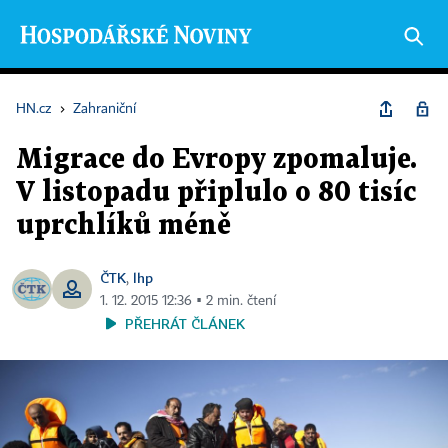
HN.cz
›
Zahraniční
Migrace do Evropy zpomaluje.
V listopadu připlulo o 80 tisíc
uprchlíků méně
ČTK
lhp
,
1. 12. 2015 12:36 ▪ 2 min. čtení
PŘEHRÁT ČLÁNEK