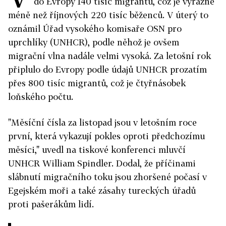
do Evropy 140 tisíc migrantů, což je výrazně
méně než říjnových 220 tisíc běženců. V úterý to
oznámil Úřad vysokého komisaře OSN pro
uprchlíky (UNHCR), podle něhož je ovšem
migrační vlna nadále velmi vysoká. Za letošní rok
připlulo do Evropy podle údajů UNHCR prozatím
přes 800 tisíc migrantů, což je čtyřnásobek
loňského počtu.
"Měsíční čísla za listopad jsou v letošním roce
první, která vykazují pokles oproti předchozímu
měsíci," uvedl na tiskové konferenci mluvčí
UNHCR William Spindler. Dodal, že příčinami
slábnutí migračního toku jsou zhoršené počasí v
Egejském moři a také zásahy tureckých úřadů
proti pašerákům lidí.