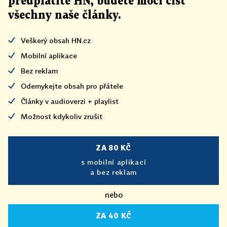
předplatíte HN, budete moci číst
všechny naše články
.
Veškerý obsah HN.cz
Mobilní aplikace
Bez reklam
Odemykejte obsah pro přátele
Články v audioverzi + playlist
Možnost kdykoliv zrušit
ZA 80 KČ
s mobilní aplikací
a bez reklam
nebo
ZA 40 KČ