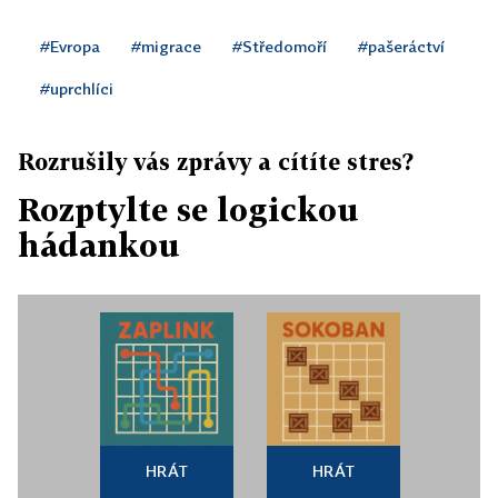
#Evropa
#migrace
#Středomoří
#pašeráctví
#uprchlíci
Rozrušily vás zprávy a cítíte stres?
Rozptylte se logickou
hádankou
HRÁT
HRÁT