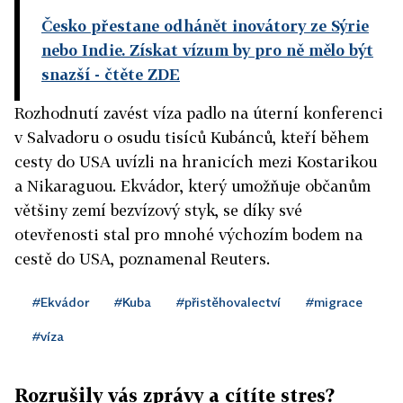
Česko přestane odhánět inovátory ze Sýrie
nebo Indie. Získat vízum by pro ně mělo být
snazší
- čtěte ZDE
Rozhodnutí zavést víza padlo na úterní konferenci
v Salvadoru o osudu tisíců Kubánců, kteří během
cesty do USA uvízli na hranicích mezi Kostarikou
a Nikaraguou. Ekvádor, který umožňuje občanům
většiny zemí bezvízový styk, se díky své
otevřenosti stal pro mnohé výchozím bodem na
cestě do USA, poznamenal Reuters.
#Ekvádor
#Kuba
#přistěhovalectví
#migrace
#víza
Rozrušily vás zprávy a cítíte stres?