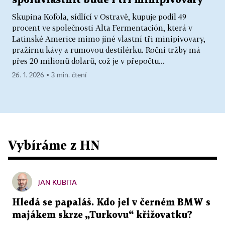
spoluvlastnit bude i tři minipivovary
Skupina Kofola, sídlící v Ostravě, kupuje podíl 49
procent ve společnosti Alta Fermentación, která v
Latinské Americe mimo jiné vlastní tři minipivovary,
pražírnu kávy a rumovou destilérku. Roční tržby má
přes 20 milionů dolarů, což je v přepočtu...
26. 1. 2026 ▪ 3 min. čtení
Vybíráme z HN
JAN KUBITA
Hledá se papaláš. Kdo jel v černém BMW s
majákem skrze „Turkovu“ křižovatku?