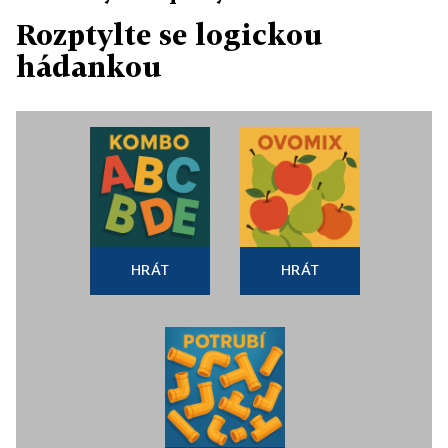
Rozptylte se logickou
hádankou
HRÁT
HRÁT