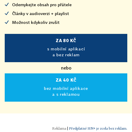
Odemykejte obsah pro přátele
Články v audioverzi + playlist
Možnost kdykoliv zrušit
ZA 80 KČ
s mobilní aplikací
a bez reklam
nebo
ZA 40 KČ
bez mobilní aplikace
a s reklamou
|
Předplatné HN+ je zcela bez reklam.