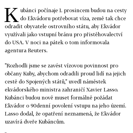
K
ubánci počínaje 1. prosincem budou na cesty
do Ekvádoru potřebovat víza, země tak chce
odradit obyvatele ostrovního státu, aby Ekvádor
využívali jako vstupní bránu pro přistěhovalectví
do USA. V noci na pátek o tom informovala
agentura Reuters.
"Rozhodli jsme se zavést vízovou povinnost pro
občany Kuby, abychom odradili proud lidí na jejich
cestě do Spojených států," uvedl náměstek
ekvádorského ministra zahraničí Xavier Lasso.
Kubánci budou nově muset formálně požádat
Ekvádor o 90denní povolení vstupu na jeho území.
Lasso dodal, že opatření neznamená, že Ekvádor
uzavírá dveře Kubáncům.