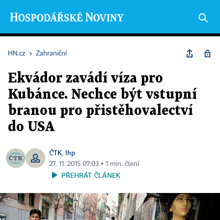
HN.cz
›
Zahraniční
Ekvádor zavádí víza pro
Kubánce. Nechce být vstupní
branou pro přistěhovalectví
do USA
ČTK
lhp
,
27. 11. 2015 07:03 ▪ 1 min. čtení
PŘEHRÁT ČLÁNEK