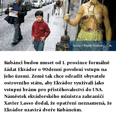
Autor ▪
Matěj Stránský
Kubánci budou muset od 1. prosince formálně
žádat Ekvádor o 90denní povolení vstupu na
jeho území. Země tak chce odradit obyvatele
ostrovního státu, aby Ekvádor využívali jako
vstupní bránu pro přistěhovalectví do USA.
Náměstek ekvádorského ministra zahraničí
Xavier Lasso dodal, že opatření neznamená, že
Ekvádor uzavírá dveře Kubáncům.