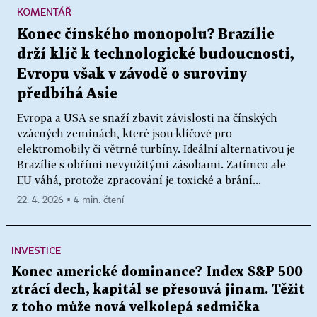
KOMENTÁŘ
Konec čínského monopolu? Brazílie
drží klíč k technologické budoucnosti,
Evropu však v závodě o suroviny
předbíhá Asie
Evropa a USA se snaží zbavit závislosti na čínských
vzácných zeminách, které jsou klíčové pro
elektromobily či větrné turbíny. Ideální alternativou je
Brazílie s obřími nevyužitými zásobami. Zatímco ale
EU váhá, protože zpracování je toxické a brání...
22. 4. 2026 ▪ 4 min. čtení
INVESTICE
Konec americké dominance? Index S&P 500
ztrácí dech, kapitál se přesouvá jinam. Těžit
z toho může nová velkolepá sedmička