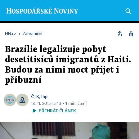
HN.cz
›
Zahraniční
Brazílie legalizuje pobyt
desetitisíců imigrantů z Haiti.
Budou za nimi moct přijet i
příbuzní
ČTK
lhp
,
13. 11. 2015 15:43 ▪ 1 min. čtení
PŘEHRÁT ČLÁNEK