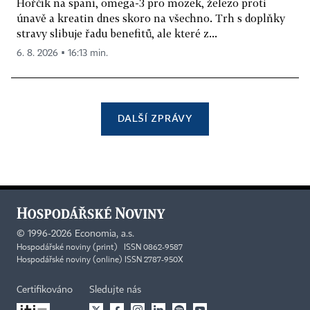
Hořčík na spaní, omega-3 pro mozek, železo proti
únavě a kreatin dnes skoro na všechno. Trh s doplňky
stravy slibuje řadu benefitů, ale které z...
6. 8. 2026 ▪ 16:13 min.
DALŠÍ ZPRÁVY
©
1996-2026
Economia, a.s.
Hospodářské noviny (print) ISSN 0862-9587
Hospodářské noviny (online) ISSN 2787-950X
Certifikováno
Sledujte nás