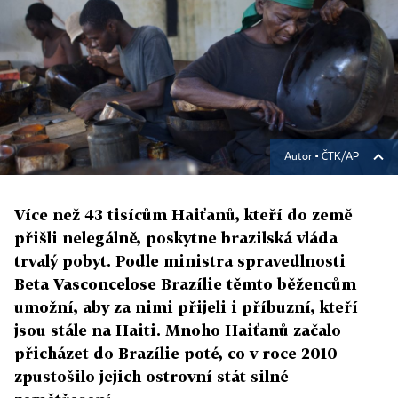
Autor ▪
ČTK/AP
Více než 43 tisícům Haiťanů, kteří do země
přišli nelegálně, poskytne brazilská vláda
trvalý pobyt. Podle ministra spravedlnosti
Beta Vasconcelose Brazílie těmto běžencům
umožní, aby za nimi přijeli i příbuzní, kteří
jsou stále na Haiti. Mnoho Haiťanů začalo
přicházet do Brazílie poté, co v roce 2010
zpustošilo jejich ostrovní stát silné