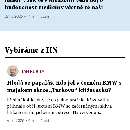
mládí“. Jak se v Amazonii vede boj o
budoucnost medicíny včetně té naší
23. 1. 2026 ▪ 14 min. čtení
Vybíráme z HN
JAN KUBITA
Hledá se papaláš. Kdo jel v černém BMW s
majákem skrze „Turkovu“ křižovatku?
Před několika dny se do jedné pražské křižovatky
přihnalo obří luxusní BMW se začerněnými skly a
blikajícím majáčkem na střeše. Na červenou...
4. 8. 2026 ▪ 6 min. čtení