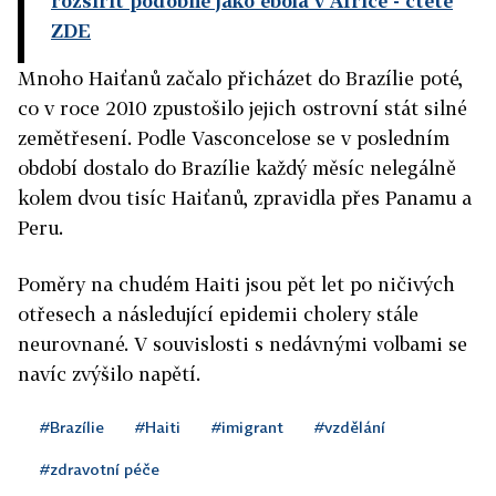
rozšířit podobně jako ebola v Africe
- čtěte
ZDE
Mnoho Haiťanů začalo přicházet do Brazílie poté,
co v roce 2010 zpustošilo jejich ostrovní stát silné
zemětřesení. Podle Vasconcelose se v posledním
období dostalo do Brazílie každý měsíc nelegálně
kolem dvou tisíc Haiťanů, zpravidla přes Panamu a
Peru.
Poměry na chudém Haiti jsou pět let po ničivých
otřesech a následující epidemii cholery stále
neurovnané. V souvislosti s nedávnými volbami se
navíc zvýšilo napětí.
#Brazílie
#Haiti
#imigrant
#vzdělání
#zdravotní péče