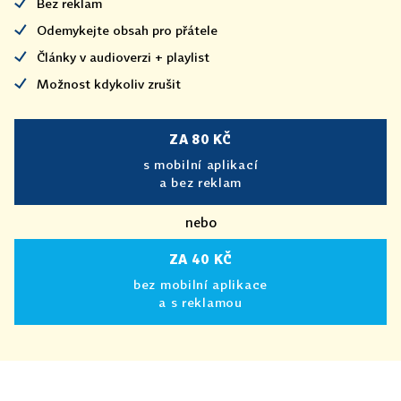
Bez reklam
Odemykejte obsah pro přátele
Články v audioverzi + playlist
Možnost kdykoliv zrušit
ZA 80 KČ
s mobilní aplikací
a bez reklam
nebo
ZA 40 KČ
bez mobilní aplikace
a s reklamou