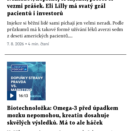
vezmi prášek. Eli Lilly má svatý grál
pacientů i investorů
Injekce si běžní lidé sami píchají jen velmi neradi. Podle
průzkumů má k takové formě užívání léků averzi sedm
z deseti amerických pacientů....
7. 8. 2026 ▪ 4 min. čtení
16:13
Biotechnoložka: Omega-3 před úpadkem
mozku nepomohou, kreatin dosahuje
skvělých výsledků. Má to ale háček