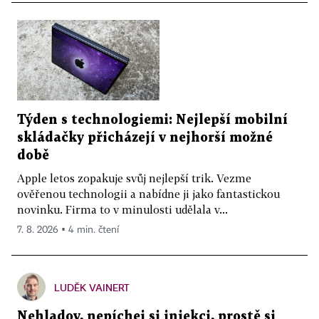
Týden s technologiemi: Nejlepší mobilní
skládačky přicházejí v nejhorší možné
době
Apple letos zopakuje svůj nejlepší trik. Vezme
ověřenou technologii a nabídne ji jako fantastickou
novinku. Firma to v minulosti udělala v...
7. 8. 2026 ▪ 4 min. čtení
LUDĚK VAINERT
Nehladov, nepíchej si injekci, prostě si