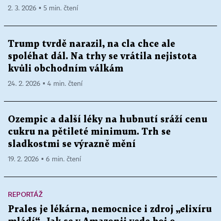
2. 3. 2026 ▪ 5 min. čtení
Trump tvrdě narazil, na cla chce ale
spoléhat dál. Na trhy se vrátila nejistota
kvůli obchodním válkám
24. 2. 2026 ▪ 4 min. čtení
Ozempic a další léky na hubnutí sráží cenu
cukru na pětileté minimum. Trh se
sladkostmi se výrazně mění
19. 2. 2026 ▪ 6 min. čtení
REPORTÁŽ
Prales je lékárna, nemocnice i zdroj „elixíru