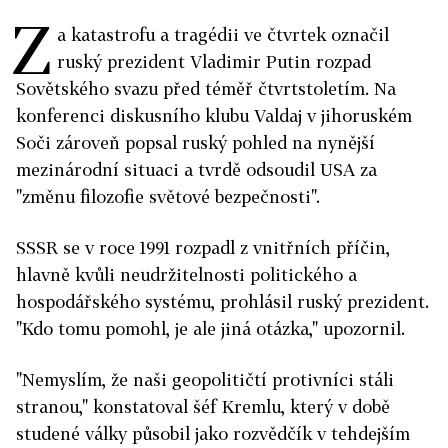
Z
a katastrofu a tragédii ve čtvrtek označil
ruský prezident Vladimir Putin rozpad
Sovětského svazu před téměř čtvrtstoletím. Na
konferenci diskusního klubu Valdaj v jihoruském
Soči zároveň popsal ruský pohled na nynější
mezinárodní situaci a tvrdě odsoudil USA za
"změnu filozofie světové bezpečnosti".
SSSR se v roce 1991 rozpadl z vnitřních příčin,
hlavně kvůli neudržitelnosti politického a
hospodářského systému, prohlásil ruský prezident.
"Kdo tomu pomohl, je ale jiná otázka," upozornil.
"Nemyslím, že naši geopolitičtí protivníci stáli
stranou," konstatoval šéf Kremlu, který v době
studené války působil jako rozvědčík v tehdejším