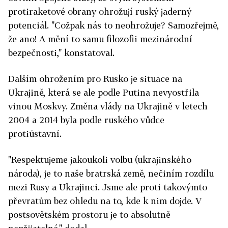
protiraketové obrany ohrožují ruský jaderný
potenciál. "Cožpak nás to neohrožuje? Samozřejmě,
že ano! A mění to samu filozofii mezinárodní
bezpečnosti," konstatoval.
Dalším ohrožením pro Rusko je situace na
Ukrajině, která se ale podle Putina nevyostřila
vinou Moskvy. Změna vlády na Ukrajině v letech
2004 a 2014 byla podle ruského vůdce
protiústavní.
"Respektujeme jakoukoli volbu (ukrajinského
národa), je to naše bratrská země, nečiním rozdílu
mezi Rusy a Ukrajinci. Jsme ale proti takovýmto
převratům bez ohledu na to, kde k nim dojde. V
postsovětském prostoru je to absolutně