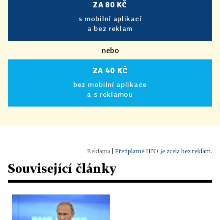
ZA 80 KČ
s mobilní aplikací
a bez reklam
nebo
ZA 40 KČ
bez mobilní aplikace
a s reklamou
|
Předplatné HN+ je zcela bez reklam.
Související články