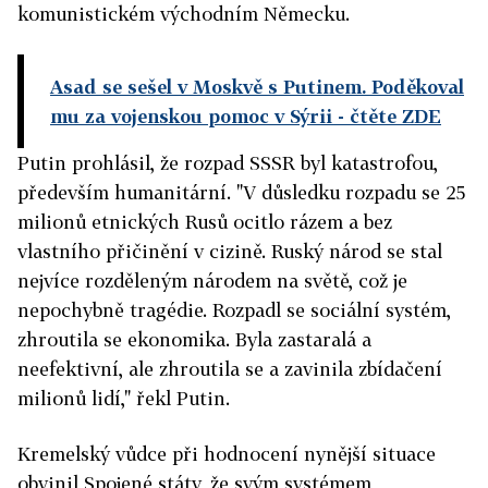
komunistickém východním Německu.
Asad se sešel v Moskvě s Putinem. Poděkoval
mu za vojenskou pomoc v Sýrii
- čtěte ZDE
Putin prohlásil, že rozpad SSSR byl katastrofou,
především humanitární. "V důsledku rozpadu se 25
milionů etnických Rusů ocitlo rázem a bez
vlastního přičinění v cizině. Ruský národ se stal
nejvíce rozděleným národem na světě, což je
nepochybně tragédie. Rozpadl se sociální systém,
zhroutila se ekonomika. Byla zastaralá a
neefektivní, ale zhroutila se a zavinila zbídačení
milionů lidí," řekl Putin.
Kremelský vůdce při hodnocení nynější situace
obvinil Spojené státy, že svým systémem