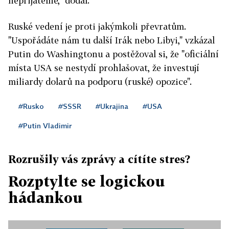
nepřijatelné," dodal.
Ruské vedení je proti jakýmkoli převratům.
"Uspořádáte nám tu další Irák nebo Libyi," vzkázal
Putin do Washingtonu a postěžoval si, že "oficiální
místa USA se nestydí prohlašovat, že investují
miliardy dolarů na podporu (ruské) opozice".
#Rusko
#SSSR
#Ukrajina
#USA
#Putin Vladimir
Rozrušily vás zprávy a cítíte stres?
Rozptylte se logickou
hádankou