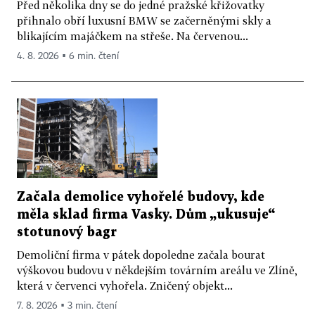
Před několika dny se do jedné pražské křižovatky
přihnalo obří luxusní BMW se začerněnými skly a
blikajícím majáčkem na střeše. Na červenou...
4. 8. 2026 ▪ 6 min. čtení
Začala demolice vyhořelé budovy, kde
měla sklad firma Vasky. Dům „ukusuje“
stotunový bagr
Demoliční firma v pátek dopoledne začala bourat
výškovou budovu v někdejším továrním areálu ve Zlíně,
která v červenci vyhořela. Zničený objekt...
7. 8. 2026 ▪ 3 min. čtení