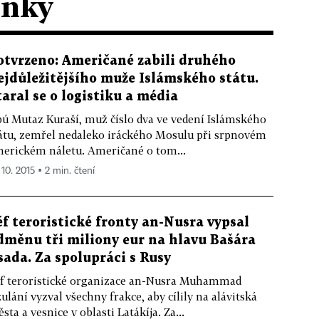
ánky
otvrzeno: Američané zabili druhého
ejdůležitějšího muže Islámského státu.
taral se o logistiku a média
ú Mutaz Kuraší, muž číslo dva ve vedení Islámského
átu, zemřel nedaleko iráckého Mosulu při srpnovém
erickém náletu. Američané o tom...
 10. 2015 ▪ 2 min. čtení
éf teroristické fronty an-Nusra vypsal
dměnu tři miliony eur na hlavu Bašára
sada. Za spolupráci s Rusy
f teroristické organizace an-Nusra Muhammad
ulání vyzval všechny frakce, aby cílily na alávitská
sta a vesnice v oblasti Latákíja. Za...