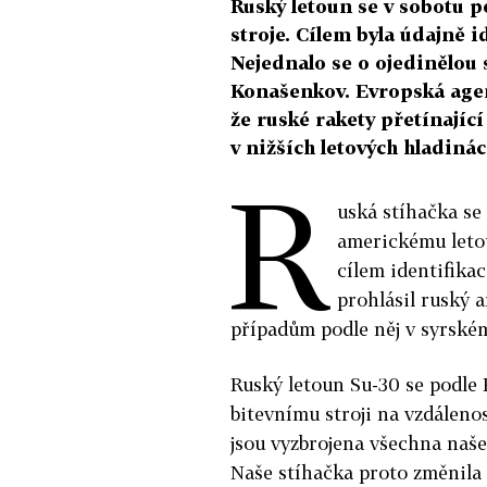
Ruský letoun se v sobotu 
stroje. Cílem byla údajně i
Nejednalo se o ojedinělou 
Konašenkov. Evropská agen
že ruské rakety přetínajíc
v nižších letových hladinác
R
uská stíhačka se 
americkému letoun
cílem identifika
prohlásil ruský
případům podle něj v syrské
Ruský letoun Su-30 se podle
bitevnímu stroji na vzdálenos
jsou vyzbrojena všechna naše
Naše stíhačka proto změnila k