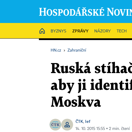
ZPRÁVY
HOME
BYZNYS
NÁZORY
TECH
HN.cz
›
Zahraniční
Ruská stíhač
aby ji ident
Moskva
ČTK
lef
,
14. 10. 2015 15:55 ▪ 2 min. čtení