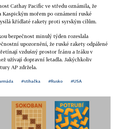
st Cathay Pacific ve středu oznámila, že
 a Kaspickým mořem po oznámení ruské
sílá křídlaté rakety proti syrským cílům.
kou bezpečnost minulý týden rozeslala
čnostní upozornění, že ruské rakety odpálené
řetínají vzdušný prostor Íránu a Iráku v
ež užívají dopravní letadla. Jakýchkoliv
tury AP zdržela.
 armáda
#stíhačka
#Rusko
#USA