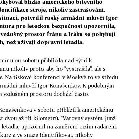
pohyboval blízko amerického bitevního
dentifikace stroje, nikoliv zastrašování.
situaci, potvrdil ruský armádní mluvčí Igor
tura pro leteckou bezpečnost upozornila,
í vzdušný prostor Íránu a Iráku se pohybuji
h, než užívají dopravní letadla.
minulou sobotu přiblížila nad Sýrií k
u nikoliv proto, aby ho "vystrašila", ale s
ce. Na tiskové konferenci v Moskvě to ve středu
 armádní mluvčí Igor Konašenkov. K podobným
m vzdušném prostoru dochází často.
 Konašenkova v sobotu přiblížil k americkému
t dvou až tří kilometrů. "Varovný systém, jímž
 letadla, upozornil na zaměření cizím radarem.
urz a ve snaze identifikovat, nikoliv