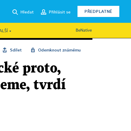
PŘEDPLATNÉ
Hledat
Přihlásit se
BeNative
ALŠÍ
Sdílet
Odemknout známému
cké proto,
jeme, tvrdí