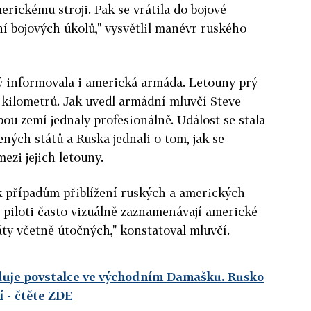
merickému stroji. Pak se vrátila do bojové
ní bojových úkolů," vysvětlil manévr ruského
ý informovala i americká armáda. Letouny prý
r kilometrů. Jak uvedl armádní mluvčí Steve
ou zemí jednaly profesionálně. Událost se stala
ených států a Ruska jednali o tom, jak se
zi jejich letouny.
 případům přiblížení ruských a amerických
tí piloti často vizuálně zaznamenávají americké
ráty včetně útočných," konstatoval mluvčí.
uje povstalce ve východním Damašku. Rusko
í
- čtěte ZDE