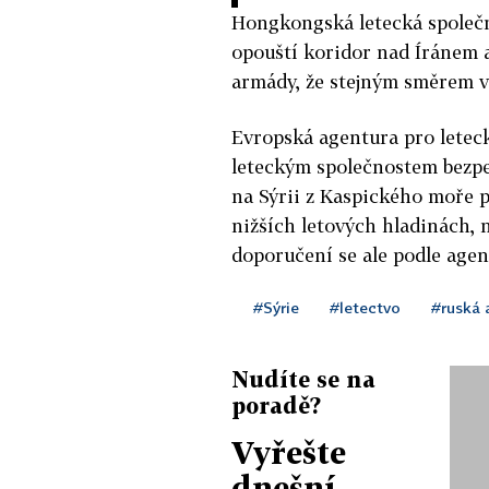
Hongkongská letecká společno
opouští koridor nad Íránem
armády, že stejným směrem vy
Evropská agentura pro letec
leteckým společnostem bezpe
na Sýrii z Kaspického moře p
nižších letových hladinách, n
doporučení se ale podle agen
#Sýrie
#letectvo
#ruská
Nudíte se na
poradě?
Vyřešte
dnešní