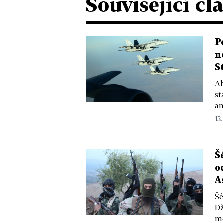
Související čl
P
n
S
Ab
st
am
13.
Š
o
A
Šé
Dž
mě