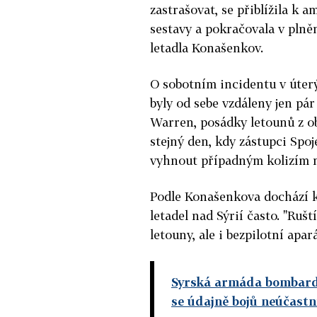
zastrašovat, se přiblížila k a
sestavy a pokračovala v plně
letadla Konašenkov.
O sobotním incidentu v úter
byly od sebe vzdáleny jen pá
Warren, posádky letounů z ob
stejný den, kdy zástupci Spoj
vyhnout případným kolizím me
Podle Konašenkova dochází k
letadel nad Sýrií často. "Ruš
letouny, ale i bezpilotní apa
Syrská armáda bombard
se údajně bojů neúčastn