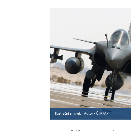
Ilustrační snímek
Autor ▪
ČTK/AP