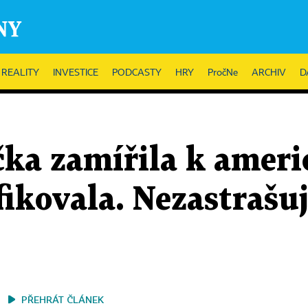
REALITY
INVESTICE
PODCASTY
HRY
PročNe
ARCHIV
D
ka zamířila k ameri
ifikovala. Nezastrašu
PŘEHRÁT ČLÁNEK