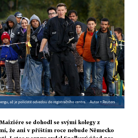
rgu, až je policisté odvedou do registračního centra.
Autor ▪
Reuters
Maiziére se dohodl se svými kolegy z
emí, že ani v příštím roce nebude Německo