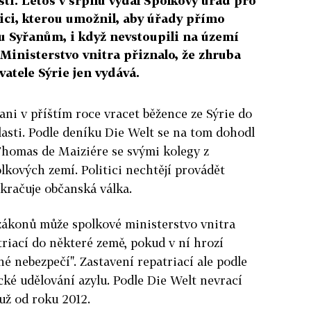
asti. Letos v srpnu vydal Spolkový úřad pro
ici, kterou umožnil, aby úřady přímo
u Syřanům, i když nevstoupili na území
Ministerstvo vnitra přiznalo, že zhruba
atele Sýrie jen vydává.
ni v příštím roce vracet běžence ze Sýrie do
lasti. Podle deníku Die Welt se na tom dohodl
Thomas de Maiziére se svými kolegy z
lkových zemí. Politici nechtějí provádět
okračuje občanská válka.
ákonů může spolkové ministerstvo vnitra
riací do některé země, pokud v ní hrozí
é nebezpečí". Zastavení repatriací ale podle
é udělování azylu. Podle Die Welt nevrací
už od roku 2012.