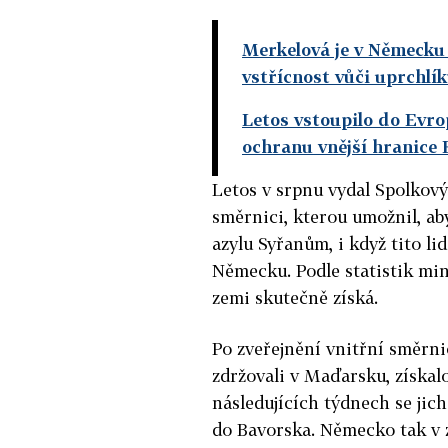
Merkelová je v Německu 
vstřícnost vůči uprchlí
Letos vstoupilo do Evro
ochranu vnější hranice
Letos v srpnu vydal Spolkový
směrnici, kterou umožnil, a
azylu Syřanům, i když tito li
Německu. Podle statistik min
zemi skutečně získá.
Po zveřejnění vnitřní směrn
zdržovali v Maďarsku, získal
následujících týdnech se jic
do Bavorska. Německo tak v z