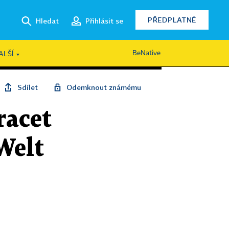
PŘEDPLATNÉ
Hledat
Přihlásit se
BeNative
ALŠÍ
Sdílet
Odemknout známému
racet
Welt