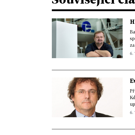
H
Ba
sp
za
6. 
E
Př
Kd
up
6. 