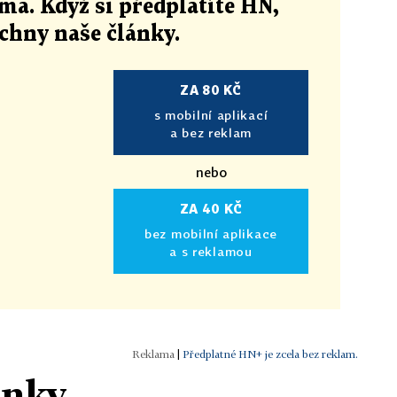
ma. Když si předplatíte HN,
echny naše články
.
ZA 80 KČ
s mobilní aplikací
a bez reklam
nebo
ZA 40 KČ
bez mobilní aplikace
a s reklamou
|
Předplatné HN+ je zcela bez reklam.
ánky