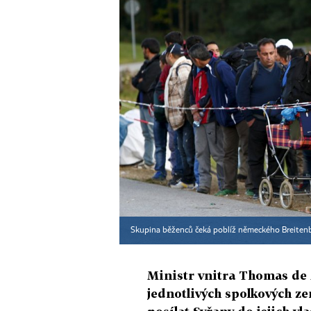
Skupina běženců čeká poblíž německého Breitenbe
Ministr vnitra Thomas de 
jednotlivých spolkových z