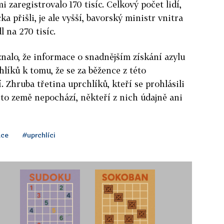
mi zaregistrovalo 170 tisíc. Celkový počet lidí,
 přišli, je ale vyšší, bavorský ministr vnitra
na 270 tisíc.
znalo, že informace o snadnějším získání azylu
íků k tomu, že se za běžence z této
 Zhruba třetina uprchlíků, kteří se prohlásili
éto země nepochází, někteří z nich údajně ani
ace
#uprchlíci