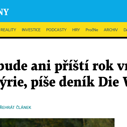
REALITY
INVESTICE
PODCASTY
HRY
PročNe
ARCHIV
D
de ani příští rok v
ýrie, píše deník Die 
ŘEHRÁT ČLÁNEK