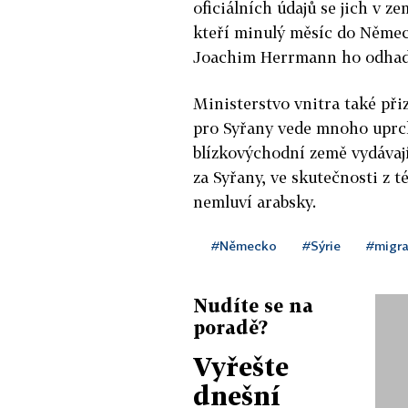
oficiálních údajů se jich v ze
kteří minulý měsíc do Německa
Joachim Herrmann ho odhadl 
Ministerstvo vnitra také při
pro Syřany vede mnoho uprchl
blízkovýchodní země vydávají.
za Syřany, ve skutečnosti z t
nemluví arabsky.
#Německo
#Sýrie
#migr
Nudíte se na
poradě?
Vyřešte
dnešní