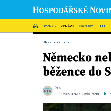
ZPRÁVY
HOME
BYZNYS
NÁZORY
TECH
HN.cz
›
Zahraniční
Německo nebu
běžence do S
ČTK
P
6. 10. 2015 10:41 ▪ 2 min. čtení