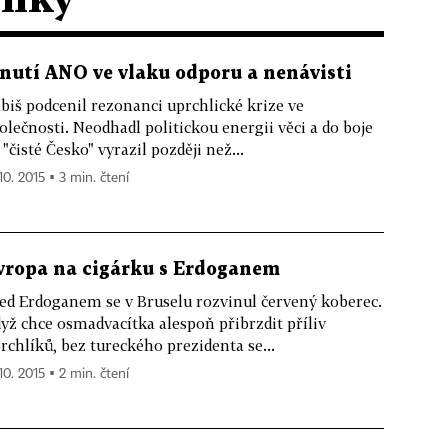
nutí ANO ve vlaku odporu a nenávisti
biš podcenil rezonanci uprchlické krize ve
olečnosti. Neodhadl politickou energii věci a do boje
 "čisté Česko" vyrazil později než...
10. 2015 ▪ 3 min. čtení
vropa na cigárku s Erdoganem
ed Erdoganem se v Bruselu rozvinul červený koberec.
yž chce osmadvacítka alespoň přibrzdit příliv
rchlíků, bez tureckého prezidenta se...
10. 2015 ▪ 2 min. čtení