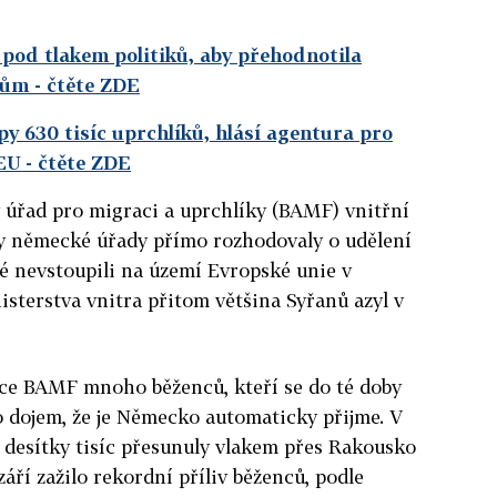
pod tlakem politiků, aby přehodnotila
kům
- čtěte ZDE
py 630 tisíc uprchlíků, hlásí agentura pro
 EU
- čtěte ZDE
 úřad pro migraci a uprchlíky (BAMF) vnitřní
by německé úřady přímo rozhodovaly o udělení
dé nevstoupili na území Evropské unie v
isterstva vnitra přitom většina Syřanů azyl v
ice BAMF mnoho běženců, kteří se do té doby
o dojem, že je Německo automaticky přijme. V
h desítky tisíc přesunuly vlakem přes Rakousko
áří zažilo rekordní příliv běženců, podle