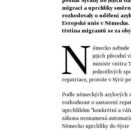
posílat Syřany do jejich vl
migraci a uprchlíky směrn
rozhodovaly o udělení azyl
Evropské unie v Německu. 
třetina migrantů se za obyv
N
ěmecko nebude a
jejich původní v
ministr vnitra 
jednotlivých spo
repatriace, protože v Sýrii p
Podle německých azylových z
rozhodnout o zastavení repat
uprchlíkům "konkrétní a vážn
zákona neznamená automatick
Německo uprchlíky do Sýrie 