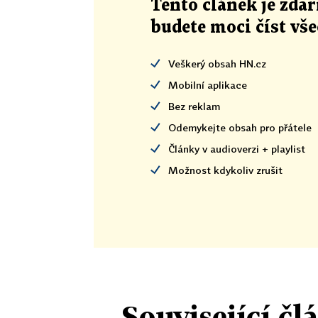
Tento článek
je
zdar
budete moci číst vš
Veškerý obsah HN.cz
Mobilní aplikace
Bez reklam
Odemykejte obsah pro přátele
Články v audioverzi + playlist
Možnost kdykoliv zrušit
Související čl