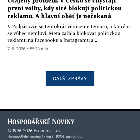
Utajený problém. V Česku se chystají
první volby, kdy sítě blokují politickou
reklamu. A hlavní oběť je nečekaná
V Podpásovce se tentokrát věnujeme tématu, o kterém
se vůbec nemluví. Meta začala blokovat politickou
reklamu na Facebooku a Instagramu a...
7. 8. 2026 ▪ 55:23 min.
DALŠÍ ZPRÁVY
©
1996-2026
Economia, a.s.
Hospodářské noviny (print) ISSN 0862-9587