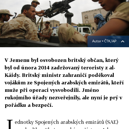
Autor ▪
ČTK/AP
V Jemenu byl osvobozen britský občan, který
byl od února 2014 zadržovaný teroristy z al-
Káidy. Britský ministr zahraničí poděkoval
vojákům ze Spojených arabských emirátů, kteří
muže při operaci vysvobodili. Jméno
rukojmího úřady nezveřejnily, ale nyní je prý v
pořádku a bezpečí.
J
ednotky Spojených arabských emirátů (SAE)