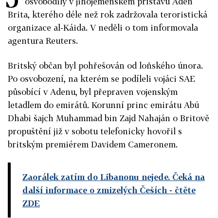
osvobodily v jihojemenském přístavu Aden
Brita, kterého déle než rok zadržovala teroristická
organizace al-Káida. V neděli o tom informovala
agentura Reuters.
Britský občan byl pohřešován od loňského února.
Po osvobození, na kterém se podíleli vojáci SAE
působící v Adenu, byl přepraven vojenským
letadlem do emirátů. Korunní princ emirátu Abú
Dhabi šajch Muhammad bin Zajd Nahaján o Britově
propuštění již v sobotu telefonicky hovořil s
britským premiérem Davidem Cameronem.
Zaorálek zatím do Libanonu nejede. Čeká na
další informace o zmizelých Češích
- čtěte
ZDE