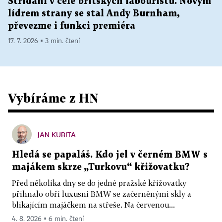
Střídání v čele britských labouristů. Novým
lídrem strany se stal Andy Burnham,
převezme i funkci premiéra
17. 7. 2026 ▪ 3 min. čtení
Vybíráme z HN
JAN KUBITA
Hledá se papaláš. Kdo jel v černém BMW s
majákem skrze „Turkovu“ křižovatku?
Před několika dny se do jedné pražské křižovatky
přihnalo obří luxusní BMW se začerněnými skly a
blikajícím majáčkem na střeše. Na červenou...
4. 8. 2026 ▪ 6 min. čtení