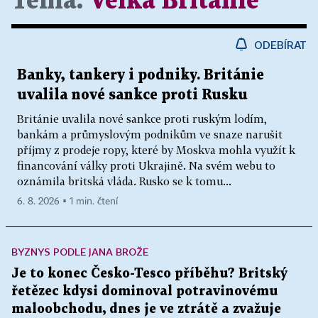
Téma:
Velká Británie
ODEBÍRAT
Banky, tankery i podniky. Británie
uvalila nové sankce proti Rusku
Británie uvalila nové sankce proti ruským lodím,
bankám a průmyslovým podnikům ve snaze narušit
příjmy z prodeje ropy, které by Moskva mohla využít k
financování války proti Ukrajině. Na svém webu to
oznámila britská vláda. Rusko se k tomu...
6. 8. 2026 ▪ 1 min. čtení
BYZNYS PODLE JANA BROŽE
Je to konec Česko-Tesco příběhu? Britský
řetězec kdysi dominoval potravinovému
maloobchodu, dnes je ve ztrátě a zvažuje