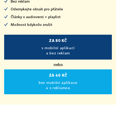
Bez reklam
Odemykejte obsah pro přátele
Články v audioverzi + playlist
Možnost kdykoliv zrušit
ZA 80 KČ
s mobilní aplikací
a bez reklam
nebo
ZA 40 KČ
bez mobilní aplikace
a s reklamou