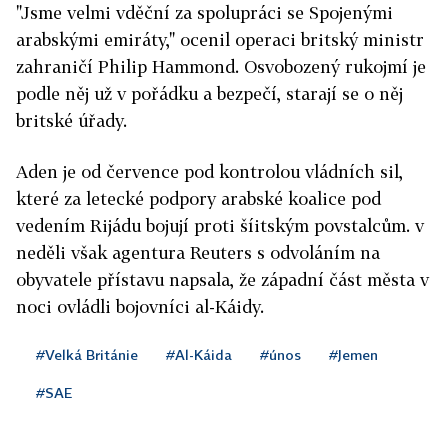
"Jsme velmi vděční za spolupráci se Spojenými
arabskými emiráty," ocenil operaci
britský ministr
zahraničí Philip Hammond. Osvobozený rukojmí je
podle něj už v pořádku a bezpečí, starají se o něj
britské úřady.
Aden je od července pod kontrolou vládních sil,
které za letecké podpory arabské koalice pod
vedením Rijádu bojují proti šíitským povstalcům. v
neděli však agentura Reuters s odvoláním na
obyvatele přístavu napsala, že západní část města v
noci ovládli bojovníci al-Káidy.
#Velká Británie
#Al-Káida
#únos
#Jemen
#SAE