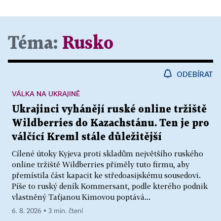
Téma:
Rusko
ODEBÍRAT
VÁLKA NA UKRAJINĚ
Ukrajinci vyhánějí ruské online tržiště
Wildberries do Kazachstánu. Ten je pro
válčící Kreml stále důležitější
Cílené útoky Kyjeva proti skladům největšího ruského
online tržiště Wildberries přiměly tuto firmu, aby
přemístila část kapacit ke středoasijskému sousedovi.
Píše to ruský deník Kommersant, podle kterého podnik
vlastněný Taťjanou Kimovou poptává...
6. 8. 2026 ▪ 3 min. čtení