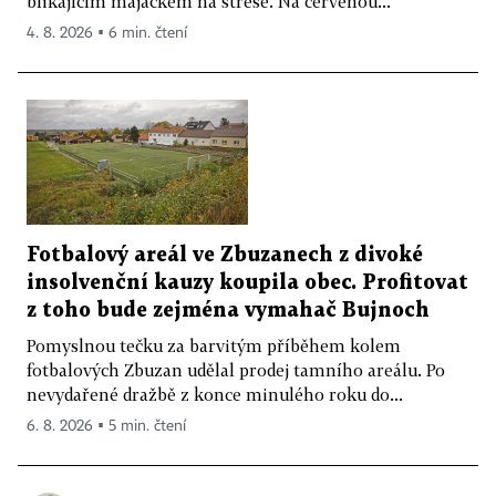
blikajícím majáčkem na střeše. Na červenou...
4. 8. 2026 ▪ 6 min. čtení
Fotbalový areál ve Zbuzanech z divoké
insolvenční kauzy koupila obec. Profitovat
z toho bude zejména vymahač Bujnoch
Pomyslnou tečku za barvitým příběhem kolem
fotbalových Zbuzan udělal prodej tamního areálu. Po
nevydařené dražbě z konce minulého roku do...
6. 8. 2026 ▪ 5 min. čtení