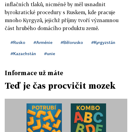
inflačních tlaků, nicméně by měl usnadnit
byrokratické procedury s Ruskem, kde pracuje
mnoho Kyrgyzů, jejichž příjmy tvoří významnou
část hrubého domácího produktu země.
#Rusko
#Arménie
#Bělorusko
#Kyrgyzstán
#Kazachstán
#unie
Informace už máte
Teď je čas procvičit mozek