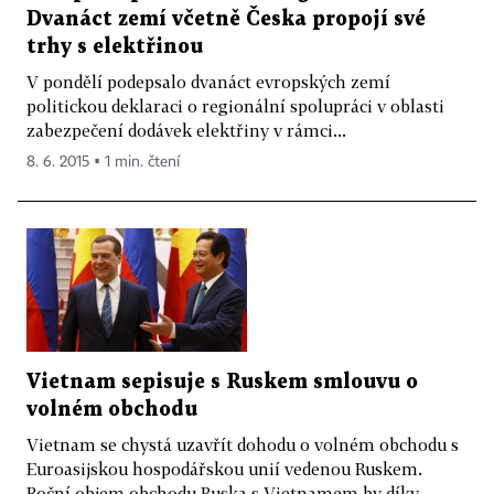
Dvanáct zemí včetně Česka propojí své
trhy s elektřinou
V pondělí podepsalo dvanáct evropských zemí
politickou deklaraci o regionální spolupráci v oblasti
zabezpečení dodávek elektřiny v rámci...
8. 6. 2015 ▪ 1 min. čtení
Vietnam sepisuje s Ruskem smlouvu o
volném obchodu
Vietnam se chystá uzavřít dohodu o volném obchodu s
Euroasijskou hospodářskou unií vedenou Ruskem.
Roční objem obchodu Ruska s Vietnamem by díky...