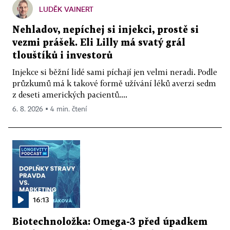
LUDĚK VAINERT
Nehladov, nepíchej si injekci, prostě si
vezmi prášek. Eli Lilly má svatý grál
tlouštíků i investorů
Injekce si běžní lidé sami píchají jen velmi neradi. Podle
průzkumů má k takové formě užívání léků averzi sedm
z deseti amerických pacientů....
6. 8. 2026 ▪ 4 min. čtení
16:13
Biotechnoložka: Omega-3 před úpadkem