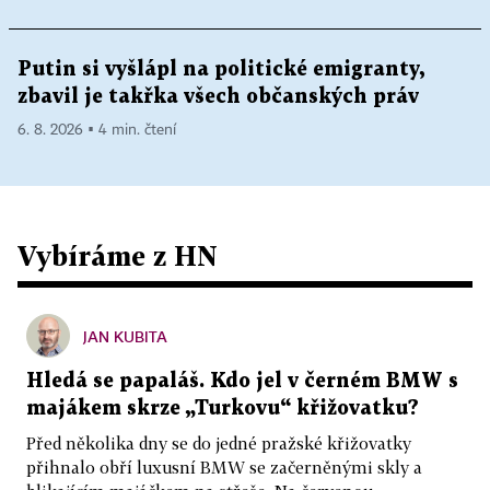
Putin si vyšlápl na politické emigranty,
zbavil je takřka všech občanských práv
6. 8. 2026 ▪ 4 min. čtení
Vybíráme z HN
JAN KUBITA
Hledá se papaláš. Kdo jel v černém BMW s
majákem skrze „Turkovu“ křižovatku?
Před několika dny se do jedné pražské křižovatky
přihnalo obří luxusní BMW se začerněnými skly a