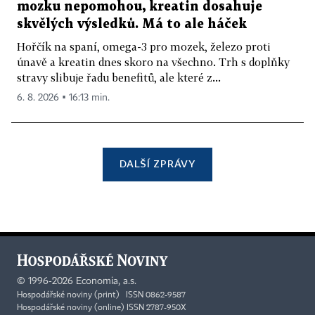
mozku nepomohou, kreatin dosahuje
skvělých výsledků. Má to ale háček
Hořčík na spaní, omega-3 pro mozek, železo proti
únavě a kreatin dnes skoro na všechno. Trh s doplňky
stravy slibuje řadu benefitů, ale které z...
6. 8. 2026 ▪ 16:13 min.
DALŠÍ ZPRÁVY
©
1996-2026
Economia, a.s.
Hospodářské noviny (print) ISSN 0862-9587
Hospodářské noviny (online) ISSN 2787-950X