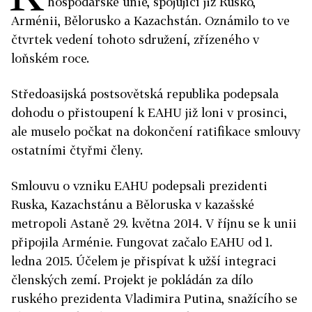
hospodářské unie, spojující již Rusko,
Arménii, Bělorusko a Kazachstán. Oznámilo to ve
čtvrtek vedení tohoto sdružení, zřízeného v
loňském roce.
Středoasijská postsovětská republika podepsala
dohodu o přistoupení k EAHU již loni v prosinci,
ale muselo počkat na dokončení ratifikace smlouvy
ostatními čtyřmi členy.
Smlouvu o vzniku EAHU podepsali prezidenti
Ruska, Kazachstánu a Běloruska v kazašské
metropoli Astaně 29. května 2014. V říjnu se k unii
připojila Arménie. Fungovat začalo EAHU od 1.
ledna 2015. Účelem je přispívat k užší integraci
členských zemí. Projekt je pokládán za dílo
ruského prezidenta Vladimira Putina, snažícího se