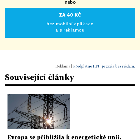
nebo
ZA 40 KČ
bez mobilní aplikace
a s reklamou
|
Předplatné HN+ je zcela bez reklam.
Související články
Evropa se přiblížila k energetické unii.