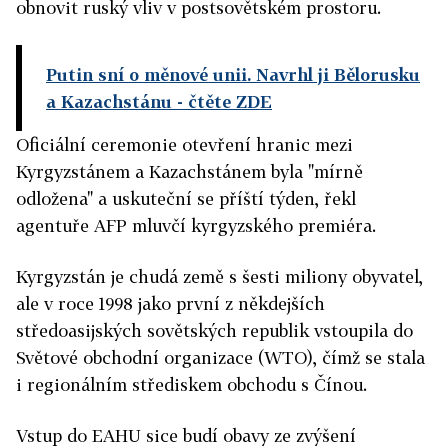
obnovit ruský vliv v postsovětském prostoru.
Putin sní o měnové unii. Navrhl ji Bělorusku
a Kazachstánu
- čtěte ZDE
Oficiální ceremonie otevření hranic mezi
Kyrgyzstánem a Kazachstánem byla "mírně
odložena" a uskuteční se příští týden, řekl
agentuře AFP mluvčí kyrgyzského premiéra.
Kyrgyzstán je chudá země s šesti miliony obyvatel,
ale v roce 1998 jako první z někdejších
středoasijských sovětských republik vstoupila do
Světové obchodní organizace (WTO), čímž se stala
i regionálním střediskem obchodu s Čínou.
Vstup do EAHU sice budí obavy ze zvýšení