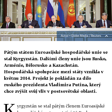
Autor ▪
Globe Media / Reuters
Pátým státem Euroasijské hospodářské unie se
stal Kyrgyzstán. Dalšími členy unie jsou Rusko,
Arménie, Bělorusko a Kazachstán.
Hospodářská spolupráce mezi státy vznikla v
květnu 2014. Projekt je pokládán za dílo
ruského prezidenta Vladimira Putina, který
chce zvýšit svůj vliv v postsovětské oblasti.
K
yrgyzstán se stal pátým členem Euroasijské