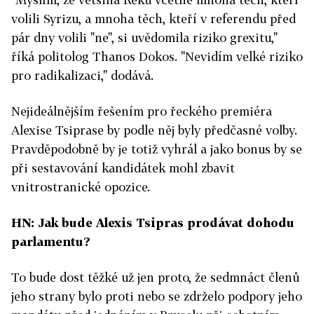
volili Syrizu, a mnoha těch, kteří v referendu před
pár dny volili "ne", si uvědomila riziko grexitu,"
říká politolog Thanos Dokos. "Nevidím velké riziko
pro radikalizaci," dodává.
Nejideálnějším řešením pro řeckého premiéra
Alexise Tsiprase by podle něj byly předčasné volby.
Pravděpodobně by je totiž vyhrál a jako bonus by se
při sestavování kandidátek mohl zbavit
vnitrostranické opozice.
HN: Jak bude Alexis Tsipras prodávat dohodu
parlamentu?
To bude dost těžké už jen proto, že sedmnáct členů
jeho strany bylo proti nebo se zdrželo podpory jeho