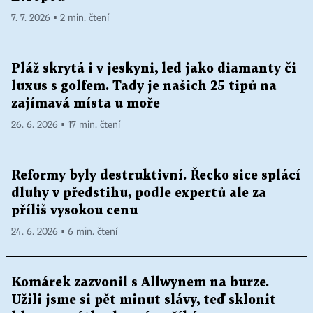
7. 7. 2026 ▪ 2 min. čtení
Pláž skrytá i v jeskyni, led jako diamanty či
luxus s golfem. Tady je našich 25 tipů na
zajímavá místa u moře
26. 6. 2026 ▪ 17 min. čtení
Reformy byly destruktivní. Řecko sice splácí
dluhy v předstihu, podle expertů ale za
příliš vysokou cenu
24. 6. 2026 ▪ 6 min. čtení
Komárek zazvonil s Allwynem na burze.
Užili jsme si pět minut slávy, teď sklonit