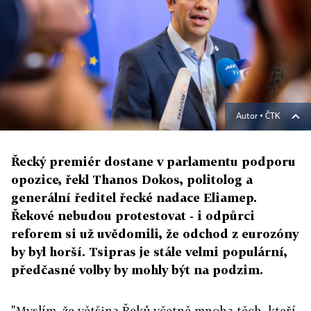
Autor ▪
ČTK
Řecký premiér dostane v parlamentu podporu
opozice, řekl Thanos Dokos, politolog a
generální ředitel řecké nadace Eliamep.
Řekové nebudou protestovat - i odpůrci
reforem si už uvědomili, že odchod z eurozóny
by byl horší. Tsipras je stále velmi populární,
předčasné volby by mohly být na podzim.
"Myslím, že většina Řeků včetně mnoha těch, kteří