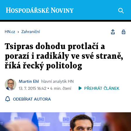
HN.cz
›
Zahraniční
Tsipras dohodu protlačí a
porazí i radikály ve své straně,
říká řecký politolog
Martin Ehl
hlavní analytik HN
PŘEHRÁT ČLÁNEK
13. 7. 2015 16:42 ▪ 4 min. čtení
ODEBÍRAT AUTORA