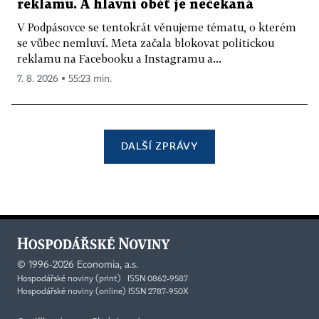
reklamu. A hlavní oběť je nečekaná
V Podpásovce se tentokrát věnujeme tématu, o kterém
se vůbec nemluví. Meta začala blokovat politickou
reklamu na Facebooku a Instagramu a...
7. 8. 2026 ▪ 55:23 min.
DALŠÍ ZPRÁVY
©
1996-2026
Economia, a.s.
Hospodářské noviny (print) ISSN 0862-9587
Hospodářské noviny (online) ISSN 2787-950X