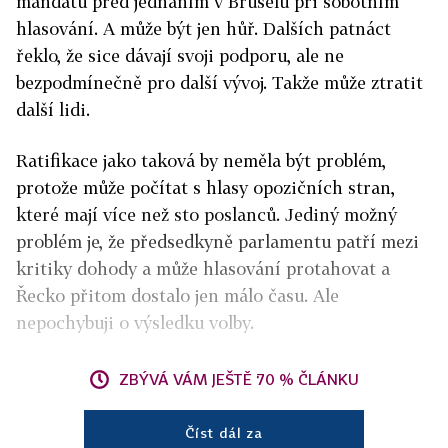
mandátu před jednáním v Bruselu při sobotním
hlasování. A může být jen hůř. Dalších patnáct
řeklo, že sice dávají svoji podporu, ale ne
bezpodmínečně pro další vývoj. Takže může ztratit
další lidi.
Ratifikace jako taková by neměla být problém,
protože může počítat s hlasy opozičních stran,
které mají více než sto poslanců. Jediný možný
problém je, že předsedkyně parlamentu patří mezi
kritiky dohody a může hlasování protahovat a
Řecko přitom dostalo jen málo času. Ale
nepochybuji o výsledku volby.
ZBÝVÁ VÁM JEŠTĚ 70 % ČLÁNKU
Číst dál za