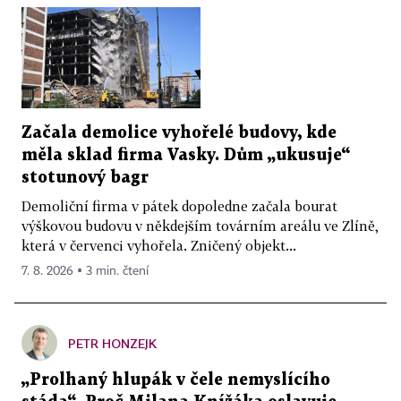
Začala demolice vyhořelé budovy, kde
měla sklad firma Vasky. Dům „ukusuje“
stotunový bagr
Demoliční firma v pátek dopoledne začala bourat
výškovou budovu v někdejším továrním areálu ve Zlíně,
která v červenci vyhořela. Zničený objekt...
7. 8. 2026 ▪ 3 min. čtení
PETR HONZEJK
„Prolhaný hlupák v čele nemyslícího