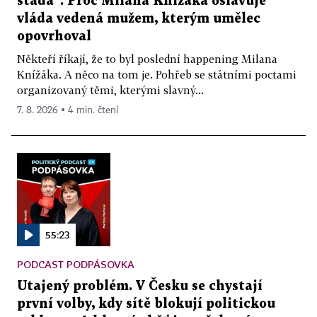
stáda“. Proč Milana Knížáka oslavuje
vláda vedená mužem, kterým umělec
opovrhoval
Někteří říkají, že to byl poslední happening Milana
Knížáka. A něco na tom je. Pohřeb se státními poctami
organizovaný těmi, kterými slavný...
7. 8. 2026 ▪ 4 min. čtení
55:23
PODCAST PODPÁSOVKA
Utajený problém. V Česku se chystají
první volby, kdy sítě blokují politickou