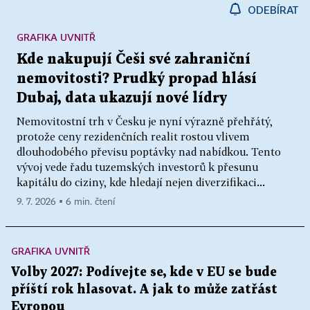
ODEBÍRAT
GRAFIKA UVNITŘ
Kde nakupují Češi své zahraniční
nemovitosti? Prudký propad hlásí
Dubaj, data ukazují nové lídry
Nemovitostní trh v Česku je nyní výrazně přehřátý,
protože ceny rezidenčních realit rostou vlivem
dlouhodobého převisu poptávky nad nabídkou. Tento
vývoj vede řadu tuzemských investorů k přesunu
kapitálu do ciziny, kde hledají nejen diverzifikaci...
9. 7. 2026 ▪ 6 min. čtení
GRAFIKA UVNITŘ
Volby 2027: Podívejte se, kde v EU se bude
příští rok hlasovat. A jak to může zatřást
Evropou