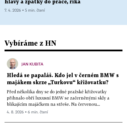
hlavy a zpátky do práce, říká
7. 4. 2026 ▪ 5 min. čtení
Vybíráme z HN
JAN KUBITA
Hledá se papaláš. Kdo jel v černém BMW s
majákem skrze „Turkovu“ křižovatku?
Před několika dny se do jedné pražské křižovatky
přihnalo obří luxusní BMW se začerněnými skly a
blikajícím majáčkem na střeše. Na červenou...
4. 8. 2026 ▪ 6 min. čtení