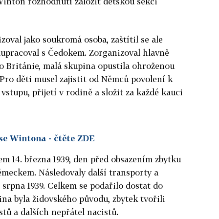
 Winton rozhodnutí založit dětskou sekci
oval jako soukromá osoba, zaštítil se ale
lupracoval s Čedokem. Zorganizoval hlavně
o Británie, malá skupina opustila ohroženou
 Pro děti musel zajistit od Němců povolení k
vstupu, přijetí v rodině a složit za každé kauci
ase Wintona
- čtěte ZDE
lem 14. března 1939, den před obsazením zbytku
meckem. Následovaly další transporty a
. srpna 1939. Celkem se podařilo dostat do
šina byla židovského původu, zbytek tvořili
tů a dalších nepřátel nacistů.