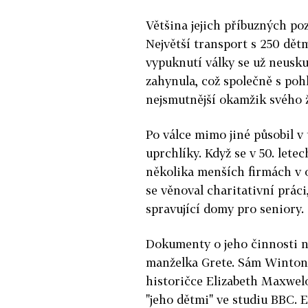
Většina jejich příbuzných po
Největší transport s 250 dětm
vypuknutí války se už neusku
zahynula, což společně s poh
nejsmutnější okamžik svého ž
Po válce mimo jiné působil v
uprchlíky. Když se v 50. lete
několika menších firmách v o
se věnoval charitativní prác
spravující domy pro seniory.
Dokumenty o jeho činnosti 
manželka Grete. Sám Winton j
historičce Elizabeth Maxwel
"jeho dětmi" ve studiu BBC. E