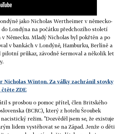
v Londýně jako Nicholas Wertheimer v německo-
a do Londýna na počátku předchozího století
 v Německu. Mladý Nicholas byl pokřtěn a po
oval v bankách v Londýně, Hamburku, Berlíně a
al pilotní průkaz, závodně šermoval a několik let
y.
ir Nicholas Winton. Za války zachránil stovky
 čtěte ZDE
átil s prosbou o pomoc přítel, člen Britského
slovenska (BCRC), který z hotelu Šroubek
nacistický režim. "Dozvěděl jsem se, že existuje
rým lidem vystěhovat se na Západ. Jenže o děti