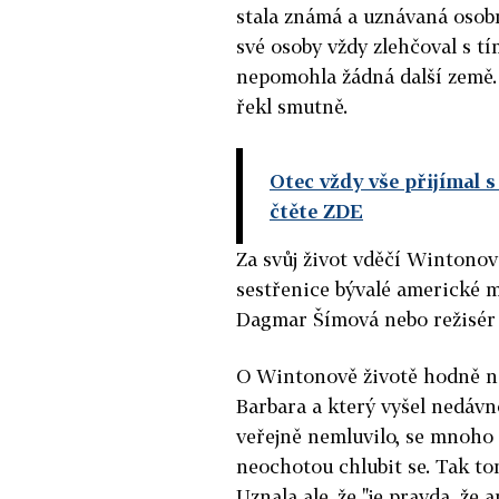
stala známá a uznávaná osob
své osoby vždy zlehčoval s tím
nepomohla žádná další země. Z
řekl smutně.
Otec vždy vše přijímal 
čtěte ZDE
Za svůj život vděčí Wintonov
sestřenice bývalé americké 
Dagmar Šímová nebo režisér 
O Wintonově životě hodně na
Barbara a který vyšel nedávno
veřejně nemluvilo, se mnoho l
neochotou chlubit se. Tak to
Uznala ale, že "je pravda, že 