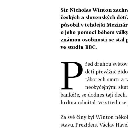
Sir Nicholas Winton zachr
českých a slovenských dět
působil v tehdejší Meziná
o jeho pomoci během války
známou osobností se stal 
ve studiu BBC.
P
řed druhou světov
dětí převážně žid
táborech smrti a 
neobyčejnými skut
bankéře, se dodnes tají dech
hrdina odmítal. Ve středu se 
Za své činy byl Winton něko
stavu. Prezident Václav Have