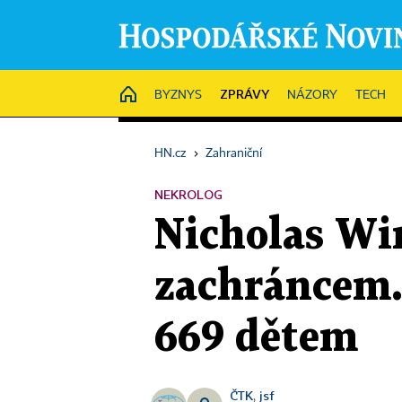
ZPRÁVY
HOME
BYZNYS
NÁZORY
TECH
HN.cz
›
Zahraniční
NEKROLOG
Nicholas Wi
zachráncem.
669 dětem
ČTK
jsf
,