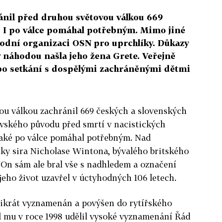
ánil před druhou světovou válkou 669
í. I po válce pomáhal potřebným. Mimo jiné
rodní organizaci OSN pro uprchlíky. Důkazy
 náhodou našla jeho žena Grete. Veřejně
po setkání s dospělými zachráněnými dětmi
ou válkou zachránil 669 českých a slovenských
ovského původu před smrtí v nacistických
také po válce pomáhal potřebným. Nad
ky sira Nicholase Wintona, bývalého britského
. On sám ale bral vše s nadhledem a označení
jeho život uzavřel v úctyhodných 106 letech.
likrát vyznamenán a povýšen do rytířského
l mu v roce 1998 udělil vysoké vyznamenání Řád