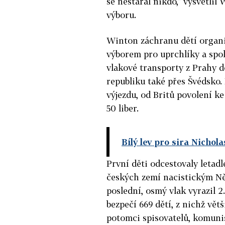
se nestaral nikdo," vysvětlil
výboru.
Winton záchranu dětí organiz
výborem pro uprchlíky a spo
vlakové transporty z Prahy d
republiku také přes Švédsko.
výjezdu, od Britů povolení ke 
50 liber.
Bílý lev pro sira Nichol
První děti odcestovaly letad
českých zemí nacistickým Ně
poslední, osmý vlak vyrazil 2
bezpečí 669 dětí, z nichž vět
potomci spisovatelů, komunis