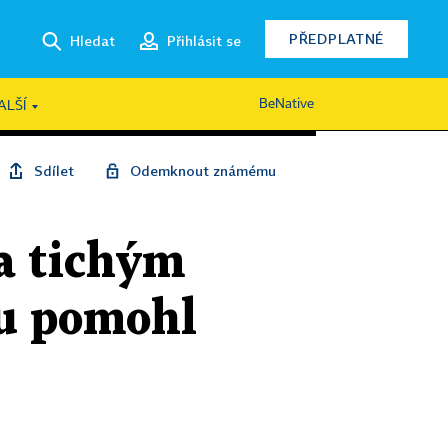
PŘEDPLATNÉ
Hledat
Přihlásit se
BeNative
ALŠÍ
Sdílet
Odemknout známému
a tichým
tu pomohl