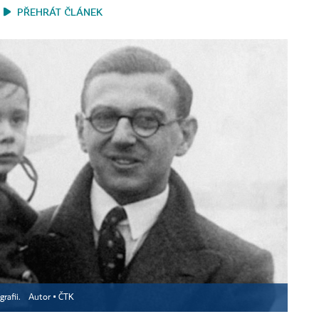
PŘEHRÁT ČLÁNEK
grafii.
Autor ▪
ČTK