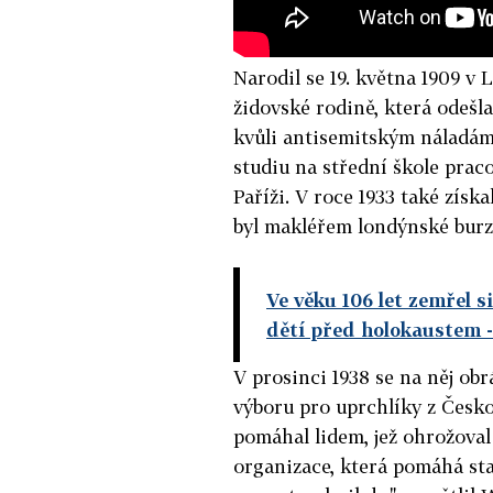
Narodil se 19. května 1909 
židovské rodině, která odešl
kvůli antisemitským náladám
studiu na střední škole prac
Paříži. V roce 1933 také získ
byl makléřem londýnské burz
Ve věku 106 let zemřel s
dětí před holokaustem
-
V prosinci 1938 se na něj obr
výboru pro uprchlíky z Česko
pomáhal lidem, jež ohrožoval 
organizace, která pomáhá sta