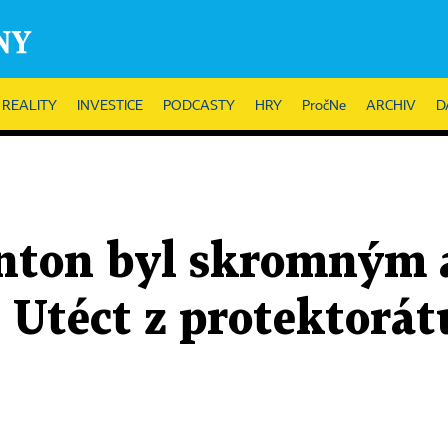
REALITY
INVESTICE
PODCASTY
HRY
PročNe
ARCHIV
D
nton byl skromným 
 Utéct z protektorá