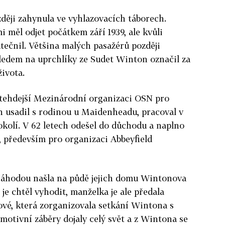
zději zahynula ve vyhlazovacích táborech.
i měl odjet počátkem září 1939, ale kvůli
tečnil. Většina malých pasažérů později
ledem na uprchlíky ze Sudet Winton označil za
ivota.
 tehdejší Mezinárodní organizaci OSN pro
ch usadil s rodinou u Maidenheadu, pracoval v
kolí. V 62 letech odešel do důchodu a naplno
i, především pro organizaci Abbeyfield
náhodou našla na půdě jejich domu Wintonova
e chtěl vyhodit, manželka je ale předala
ové, která zorganizovala setkání Wintona s
motivní záběry dojaly celý svět a z Wintona se