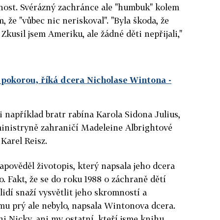
nost. Svérázný zachránce ale "humbuk" kolem
, že "vůbec nic neriskoval". "Byla škoda, že
kusil jsem Ameriku, ale žádné děti nepřijali,"
s pokorou, říká dcera Nicholase Wintona
-
i například bratr rabína Karola Sidona Julius,
ministryně zahraničí Madeleine Albrightové
Karel Reisz.
pověděl životopis, který napsala jeho dcera
. Fakt, že se do roku 1988 o záchraně dětí
idí snaží vysvětlit jeho skromností a
mu prý ale nebylo, napsala Wintonova dcera.
ani Nicky, ani my ostatní, kteří jsme knihu