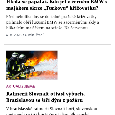
Hledá se papaláš. Kdo jel v černém BMW s
majákem skrze „Turkovu“ křižovatku?
Před několika dny se do jedné pražské křižovatky
přihnalo obří luxusní BMW se začerněnými skly a
blikajícím majáčkem na střeše. Na červenou...
4. 8. 2026 ▪ 6 min. čtení
AKTUALIZUJEME
Rafinerií Slovnaft otřásl výbuch,
Bratislavou se šíří dým z požáru
V bratislavské rafinerii Slovnaft hoří, slovenskou
metropolí se šíří hustý černý dým. Slovenský