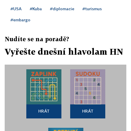
#USA
#Kuba
#diplomacie
#turismus
#embargo
Nudíte se na poradě?
Vyřešte dnešní hlavolam HN
HRÁT
HRÁT