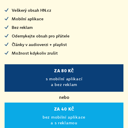
Veškerý obsah HN.cz
Mobilní aplikace
Bez reklam
Odemykejte obsah pro přátele
Články v audioverzi + playlist
Možnost kdykoliv zrušit
ZA 80 KČ
s mobilní aplikací
a bez reklam
nebo
ZA 40 KČ
bez mobilní aplikace
a s reklamou