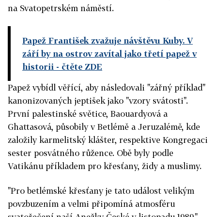
na Svatopetrském náměstí.
Papež František zvažuje návštěvu Kuby. V
září by na ostrov zavítal jako třetí papež v
historii
- čtěte ZDE
Papež vybídl věřící, aby následovali "zářný příklad"
kanonizovaných jeptišek jako "vzory svátosti".
První palestinské světice, Baouardyová a
Ghattasová, působily v Betlémě a Jeruzalémě, kde
založily karmelitský klášter, respektive Kongregaci
sester posvátného růžence. Obě byly podle
Vatikánu příkladem pro křesťany, židy a muslimy.
"Pro betlémské křesťany je tato událost velikým
povzbuzením a velmi připomíná atmosféru
svatořečení naší Anežky České v listopadu 1989,"