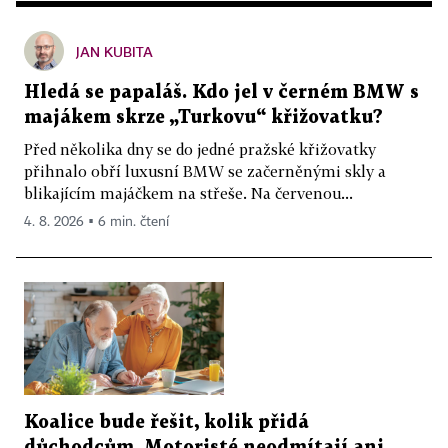
JAN KUBITA
Hledá se papaláš. Kdo jel v černém BMW s
majákem skrze „Turkovu“ křižovatku?
Před několika dny se do jedné pražské křižovatky
přihnalo obří luxusní BMW se začerněnými skly a
blikajícím majáčkem na střeše. Na červenou...
4. 8. 2026 ▪ 6 min. čtení
Koalice bude řešit, kolik přidá
důchodcům. Motoristé neodmítají ani