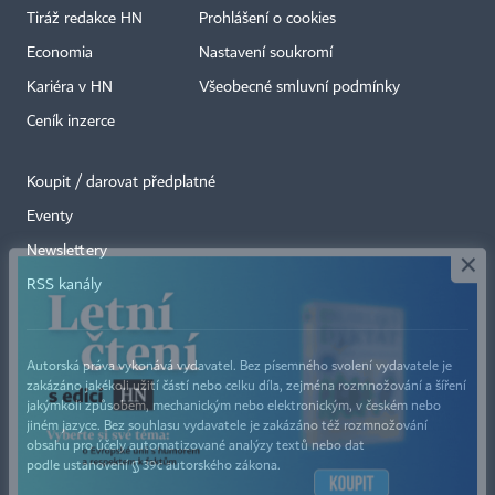
Tiráž redakce HN
Prohlášení o cookies
Economia
Nastavení soukromí
Kariéra v HN
Všeobecné smluvní podmínky
Ceník inzerce
Koupit / darovat předplatné
Eventy
×
Newslettery
RSS kanály
Autorská práva vykonává vydavatel. Bez písemného svolení vydavatele je
zakázáno jakékoli užití částí nebo celku díla, zejména rozmnožování a šíření
jakýmkoli způsobem, mechanickým nebo elektronickým, v českém nebo
jiném jazyce. Bez souhlasu vydavatele je zakázáno též rozmnožování
obsahu pro účely automatizované analýzy textů nebo dat
podle ustanovení § 39c autorského zákona.