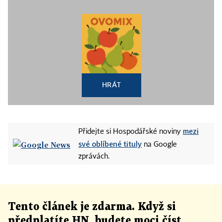
HRÁT
mezi
Přidejte si Hospodářské noviny
své oblíbené tituly
na Google
zprávách.
Tento článek
je
zdarma. Když si
předplatíte HN, budete moci číst