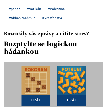
#papež
#Vatikán
#Palestina
#Abbás Mahmúd
#křesťanství
Rozrušily vás zprávy a cítíte stres?
Rozptylte se logickou
hádankou
HRÁT
HRÁT