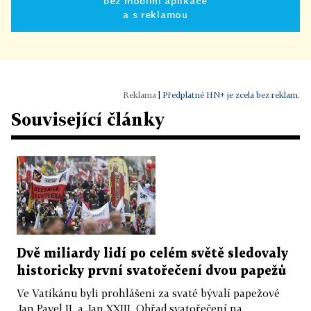
bez mobilní aplikace
a s reklamou
|
Předplatné HN+ je zcela bez reklam.
Související články
Dvě miliardy lidí po celém světě sledovaly
historicky první svatořečení dvou papežů
Ve Vatikánu byli prohlášeni za svaté bývalí papežové
Jan Pavel II. a Jan XXIII. Obřad svatořečení na