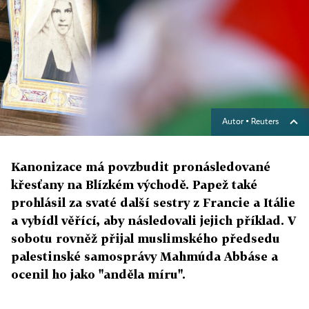
Autor ▪
Reuters
Kanonizace má povzbudit pronásledované
křesťany na Blízkém východě. Papež také
prohlásil za svaté další sestry z Francie a Itálie
a vybídl věřící, aby následovali jejich příklad. V
sobotu rovněž přijal muslimského předsedu
palestinské samosprávy Mahmúda Abbáse a
ocenil ho jako "anděla míru".