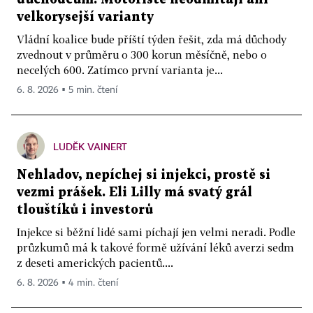
velkorysejší varianty
Vládní koalice bude příští týden řešit, zda má důchody
zvednout v průměru o 300 korun měsíčně, nebo o
necelých 600. Zatímco první varianta je...
6. 8. 2026 ▪ 5 min. čtení
LUDĚK VAINERT
Nehladov, nepíchej si injekci, prostě si
vezmi prášek. Eli Lilly má svatý grál
tlouštíků i investorů
Injekce si běžní lidé sami píchají jen velmi neradi. Podle
průzkumů má k takové formě užívání léků averzi sedm
z deseti amerických pacientů....
6. 8. 2026 ▪ 4 min. čtení