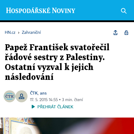
HN.cz
›
Zahraniční
Papež František svatořečil
řádové sestry z Palestiny.
Ostatní vyzval k jejich
následování
ČTK
ans
,
17. 5. 2015 14:55 ▪ 3 min. čtení
PŘEHRÁT ČLÁNEK