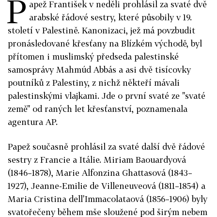
P
apež František v neděli prohlásil za svaté dvě
arabské řádové sestry, které působily v 19.
století v Palestině. Kanonizaci, jež má povzbudit
pronásledované křesťany na Blízkém východě, byl
přítomen i muslimský předseda palestinské
samosprávy Mahmúd Abbás a asi dvě tisícovky
poutníků z Palestiny, z nichž někteří mávali
palestinskými vlajkami. Jde o první svaté ze "svaté
země" od raných let křesťanství, poznamenala
agentura AP.
Papež současně prohlásil za svaté další dvě řádové
sestry z Francie a Itálie. Miriam Baouardyová
(1846–1878), Marie Alfonzina Ghattasová (1843–
1927), Jeanne-Emilie de Villeneuveová (1811–1854) a
Maria Cristina dell'Immacolataová (1856–1906) byly
svatořečeny během mše sloužené pod širým nebem