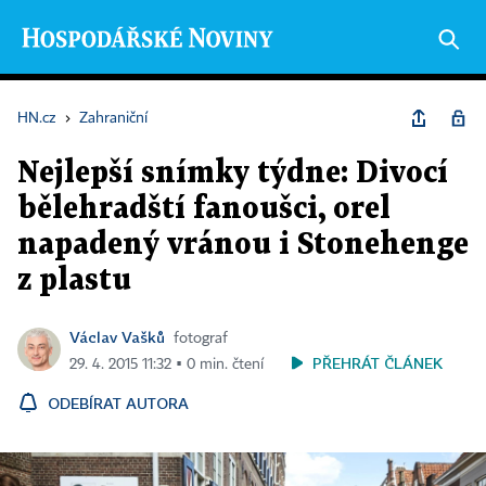
HN.cz
›
Zahraniční
Nejlepší snímky týdne: Divocí
bělehradští fanoušci, orel
napadený vránou i Stonehenge
z plastu
Václav Vašků
fotograf
PŘEHRÁT ČLÁNEK
29. 4. 2015 11:32 ▪ 0 min. čtení
ODEBÍRAT AUTORA