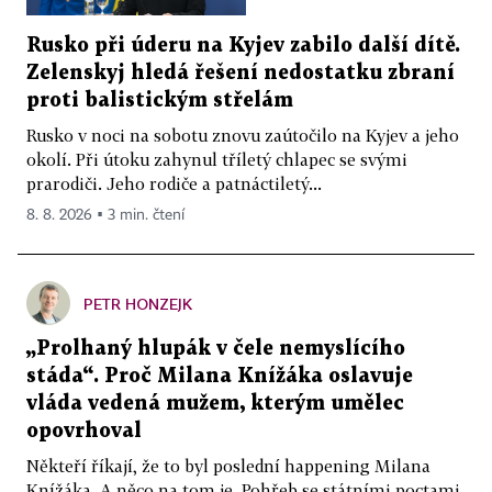
Rusko při úderu na Kyjev zabilo další dítě.
Zelenskyj hledá řešení nedostatku zbraní
proti balistickým střelám
Rusko v noci na sobotu znovu zaútočilo na Kyjev a jeho
okolí. Při útoku zahynul tříletý chlapec se svými
prarodiči. Jeho rodiče a patnáctiletý...
8. 8. 2026 ▪ 3 min. čtení
PETR HONZEJK
„Prolhaný hlupák v čele nemyslícího
stáda“. Proč Milana Knížáka oslavuje
vláda vedená mužem, kterým umělec
opovrhoval
Někteří říkají, že to byl poslední happening Milana
Knížáka. A něco na tom je. Pohřeb se státními poctami