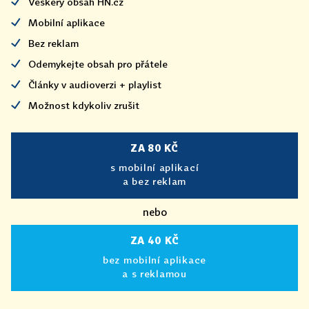
Veškerý obsah HN.cz
Mobilní aplikace
Bez reklam
Odemykejte obsah pro přátele
Články v audioverzi + playlist
Možnost kdykoliv zrušit
ZA 80 KČ
s mobilní aplikací
a bez reklam
nebo
ZA 40 KČ
bez mobilní aplikace
a s reklamou