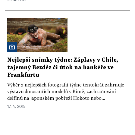
Nejlepší snímky týdne: Záplavy v Chile,
tajemný Bezděz či útok na bankéře ve
Frankfurtu
Výběr z nejlepších fotografií týdne tentokrát zahrnuje
výstavu dinosauřích modelů v Římě, zachraňování
delfínů na japonském pobřeží Hokoto nebo...
17. 4. 2015