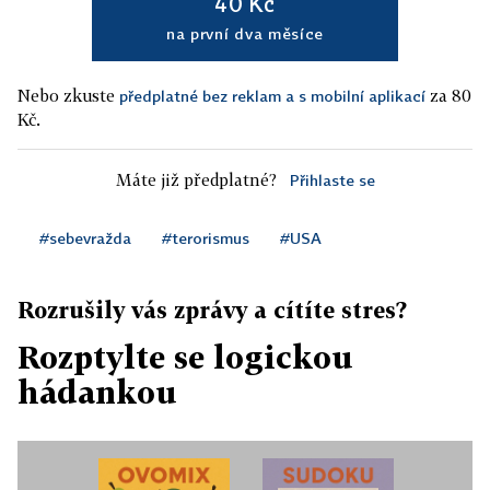
40 Kč
na první dva měsíce
Nebo zkuste
za 80
předplatné bez reklam a s mobilní aplikací
Kč.
Máte již předplatné?
Přihlaste se
#sebevražda
#terorismus
#USA
Rozrušily vás zprávy a cítíte stres?
Rozptylte se logickou
hádankou