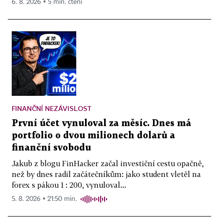
6. 8. 2026 ▪ 5 min. čtení
FINANČNÍ NEZÁVISLOST
První účet vynuloval za měsíc. Dnes má
portfolio o dvou milionech dolarů a
finanční svobodu
Jakub z blogu FinHacker začal investiční cestu opačně,
než by dnes radil začátečníkům: jako student vletěl na
forex s pákou 1 : 200, vynuloval...
5. 8. 2026 ▪ 21:50 min.