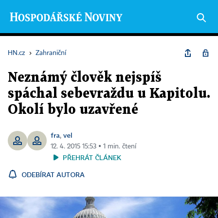
HN.cz
›
Zahraniční
Neznámý člověk nejspíš
spáchal sebevraždu u Kapitolu.
Okolí bylo uzavřené
fra
vel
,
12. 4. 2015 15:53 ▪ 1 min. čtení
PŘEHRÁT ČLÁNEK
ODEBÍRAT AUTORA