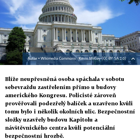
Autor ▪
Wikimedia Commons - Kevin McCoy (CC BY-SA 2.0)
Blíže neupřesněná osoba spáchala v sobotu
sebevraždu zastřelením přímo u budovy
amerického Kongresu. Policisté zároveň
prověřovali podezřelý balíček a uzavřeno kvůli
tomu bylo i několik okolních ulic. Bezpečnostní
složky uzavřely budovu Kapitolu a
návštěvnického centra kvůli potenciální
bezpečnostní hrozbě.