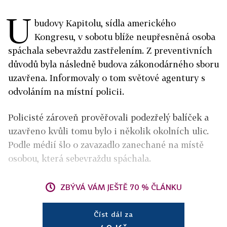
U
budovy Kapitolu, sídla amerického
Kongresu, v sobotu blíže neupřesněná osoba
spáchala sebevraždu zastřelením. Z preventivních
důvodů byla následně budova zákonodárného sboru
uzavřena. Informovaly o tom světové agentury s
odvoláním na místní policii.
Policisté zároveň prověřovali podezřelý balíček a
uzavřeno kvůli tomu bylo i několik okolních ulic.
Podle médií šlo o zavazadlo zanechané na místě
osobou, která sebevraždu spáchala.
ZBÝVÁ VÁM JEŠTĚ 70 % ČLÁNKU
Číst dál za