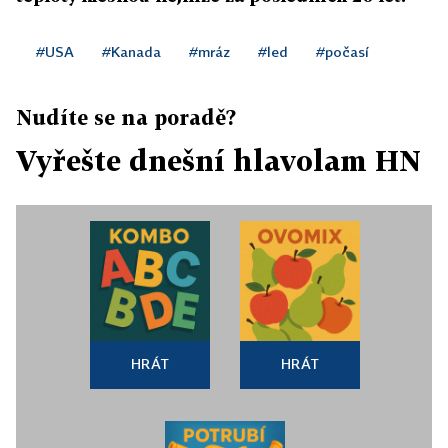
#USA
#Kanada
#mráz
#led
#počasí
Nudíte se na poradě?
Vyřešte dnešní hlavolam HN
HRÁT
HRÁT