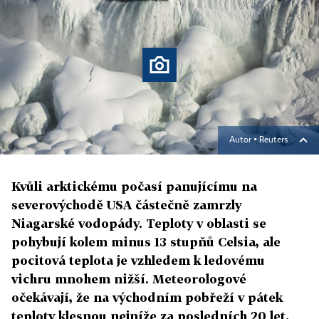
Autor ▪
Reuters
Kvůli arktickému počasí panujícímu na
severovýchodě USA částečně zamrzly
Niagarské vodopády. Teploty v oblasti se
pohybují kolem minus 13 stupňů Celsia, ale
pocitová teplota je vzhledem k ledovému
vichru mnohem nižší. Meteorologové
očekávají, že na východním pobřeží v pátek
teploty klesnou nejníže za posledních 20 let.