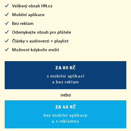
Veškerý obsah HN.cz
Mobilní aplikace
Bez reklam
Odemykejte obsah pro přátele
Články v audioverzi + playlist
Možnost kdykoliv zrušit
ZA 80 KČ
s mobilní aplikací
a bez reklam
nebo
ZA 40 KČ
bez mobilní aplikace
a s reklamou