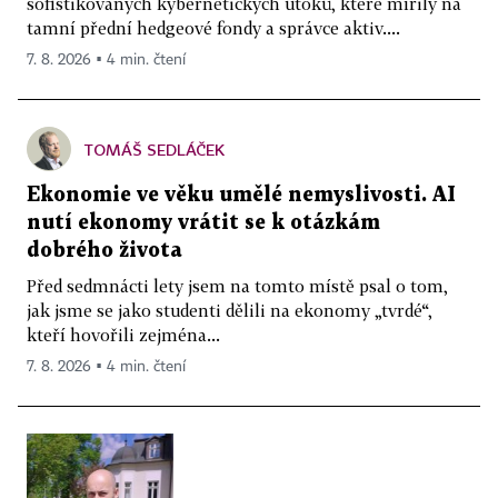
sofistikovaných kybernetických útoků, které mířily na
tamní přední hedgeové fondy a správce aktiv....
7. 8. 2026 ▪ 4 min. čtení
TOMÁŠ SEDLÁČEK
Ekonomie ve věku umělé nemyslivosti. AI
nutí ekonomy vrátit se k otázkám
dobrého života
Před sedmnácti lety jsem na tomto místě psal o tom,
jak jsme se jako studenti dělili na ekonomy „tvrdé“,
kteří hovořili zejména...
7. 8. 2026 ▪ 4 min. čtení