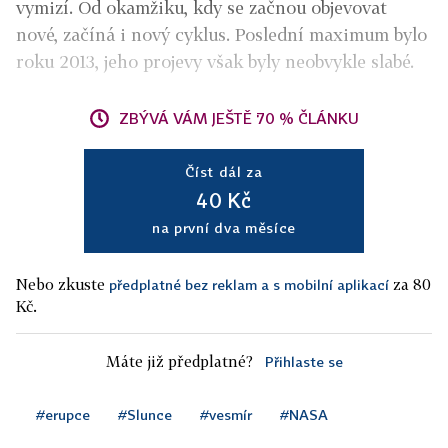
vymizí. Od okamžiku, kdy se začnou objevovat
nové, začíná i nový cyklus. Poslední maximum bylo
roku 2013, jeho projevy však byly neobvykle slabé.
ZBÝVÁ VÁM JEŠTĚ 70 % ČLÁNKU
Číst dál za
40 Kč
na první dva měsíce
Nebo zkuste
za 80
předplatné bez reklam a s mobilní aplikací
Kč.
Máte již předplatné?
Přihlaste se
#erupce
#Slunce
#vesmír
#NASA