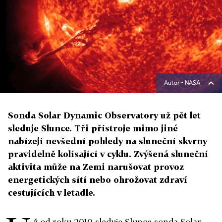
Autor ▪
NASA
Sonda Solar Dynamic Observatory už pět let
sleduje Slunce. Tři přístroje mimo jiné
nabízejí nevšední pohledy na sluneční skvrny
pravidelně kolísající v cyklu. Zvýšená sluneční
aktivita může na Zemi narušovat provoz
energetických sítí nebo ohrožovat zdraví
cestujících v letadle.
ž od roku 2010 sleduje Slunce sonda Solar