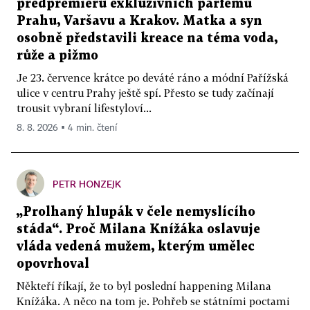
předpremiéru exkluzivních parfémů
Prahu, Varšavu a Krakov. Matka a syn
osobně představili kreace na téma voda,
růže a pižmo
Je 23. července krátce po deváté ráno a módní Pařížská
ulice v centru Prahy ještě spí. Přesto se tudy začínají
trousit vybraní lifestyloví...
8. 8. 2026 ▪ 4 min. čtení
PETR HONZEJK
„Prolhaný hlupák v čele nemyslícího
stáda“. Proč Milana Knížáka oslavuje
vláda vedená mužem, kterým umělec
opovrhoval
Někteří říkají, že to byl poslední happening Milana
Knížáka. A něco na tom je. Pohřeb se státními poctami