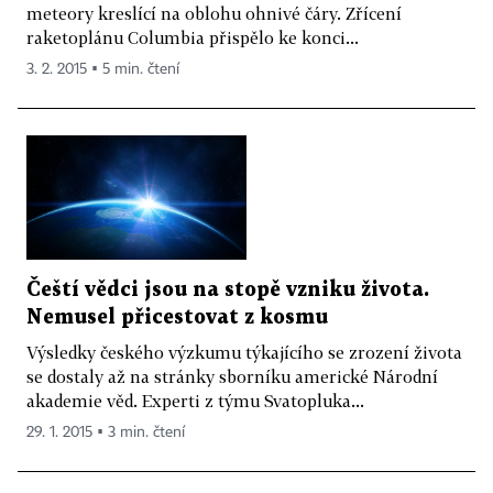
meteory kreslící na oblohu ohnivé čáry. Zřícení
raketoplánu Columbia přispělo ke konci...
3. 2. 2015 ▪ 5 min. čtení
Čeští vědci jsou na stopě vzniku života.
Nemusel přicestovat z kosmu
Výsledky českého výzkumu týkajícího se zrození života
se dostaly až na stránky sborníku americké Národní
akademie věd. Experti z týmu Svatopluka...
29. 1. 2015 ▪ 3 min. čtení