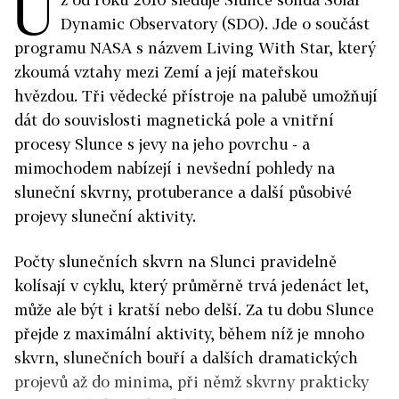
U
Dynamic Observatory (SDO). Jde o součást
programu NASA s názvem Living With Star, který
zkoumá vztahy mezi Zemí a její mateřskou
hvězdou. Tři vědecké přístroje na palubě umožňují
dát do souvislosti magnetická pole a vnitřní
procesy Slunce s jevy na jeho povrchu - a
mimochodem nabízejí i nevšední pohledy na
sluneční skvrny, protuberance a další působivé
projevy sluneční aktivity.
Počty slunečních skvrn na Slunci pravidelně
kolísají v cyklu, který průměrně trvá jedenáct let,
může ale být i kratší nebo delší. Za tu dobu Slunce
přejde z maximální aktivity, během níž je mnoho
skvrn, slunečních bouří a dalších dramatických
projevů až do minima, při němž skvrny prakticky