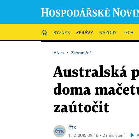
ZPRÁVY
HOME
BYZNYS
NÁZORY
TECH
HN.cz
›
Zahraniční
Australská p
doma mačetu 
zaútočit
ČTK
11. 2. 2015 09:46 ▪ 2 min. čtení