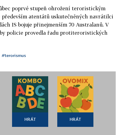
a vůbec poprvé stupeň ohrožení teroristickým
e především atentátů uskutečněných navrátilci
adách IS bojuje přinejmenším 70 Australanů. V
y policie provedla řadu protiteroristických
#terorismus
HRÁT
HRÁT