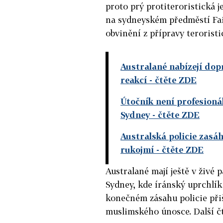
proto prý protiteroristická j
na sydneyském předměstí Fair
obvinění z přípravy terorist
Australané nabízejí dop
reakcí
- čtěte ZDE
Útočník není profesionál
Sydney
- čtěte ZDE
Australská policie zasá
rukojmí
- čtěte ZDE
Australané mají ještě v živé
Sydney, kde íránský uprchlík 
konečném zásahu policie přišl
muslimského únosce. Další čt