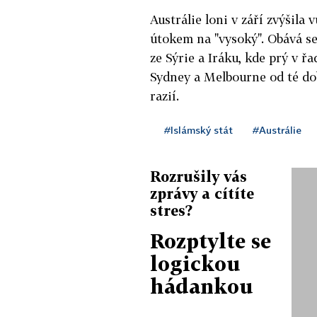
Austrálie loni v září zvýšil
útokem na "vysoký". Obává s
ze Sýrie a Iráku, kde prý v ř
Sydney a Melbourne od té dob
razií.
#Islámský stát
#Austrálie
Rozrušily vás
zprávy a cítíte
stres?
Rozptylte se
logickou
hádankou