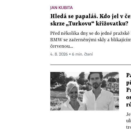
JAN KUBITA
Hledá se papaláš. Kdo jel v
skrze „Turkovu“ křižovatku?
Před několika dny se do jedné pražské
BMW se začerněnými skly a blikající
červenou...
4. 8. 2026 ▪ 6 min. čtení
P
p
P
o
r
Je
ul
tr