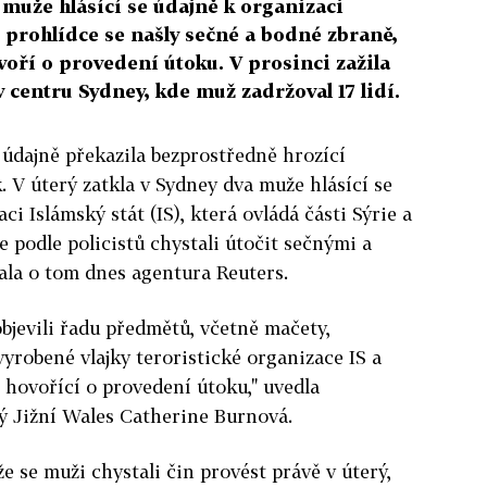
a muže hlásící se údajně k organizaci
 prohlídce se našly sečné a bodné zbraně,
ovoří o provedení útoku. V prosinci zažila
v centru Sydney, kde muž zadržoval 17 lidí.
e údajně překazila bezprostředně hrozící
. V úterý zatkla v Sydney dva muže hlásící se
ci Islámský stát (IS), která ovládá části Sýrie a
e podle policistů chystali útočit sečnými a
la o tom dnes agentura Reuters.
bjevili řadu předmětů, včetně mačety,
robené vlajky teroristické organizace IS a
 hovořící o provedení útoku," uvedla
ý Jižní Wales Catherine Burnová.
že se muži chystali čin provést právě v úterý,