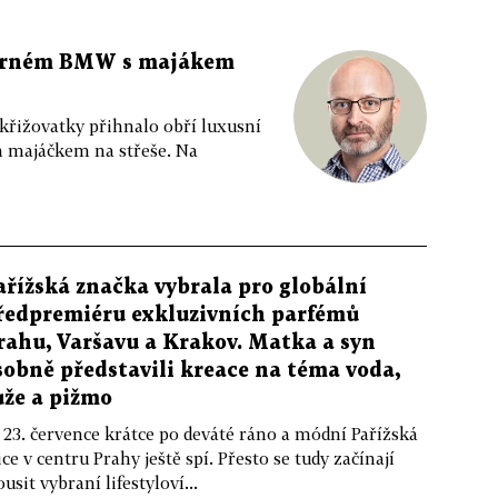
 černém BMW s majákem
 křižovatky přihnalo obří luxusní
m majáčkem na střeše. Na
ařížská značka vybrala pro globální
ředpremiéru exkluzivních parfémů
rahu, Varšavu a Krakov. Matka a syn
sobně představili kreace na téma voda,
ůže a pižmo
 23. července krátce po deváté ráno a módní Pařížská
ice v centru Prahy ještě spí. Přesto se tudy začínají
ousit vybraní lifestyloví...