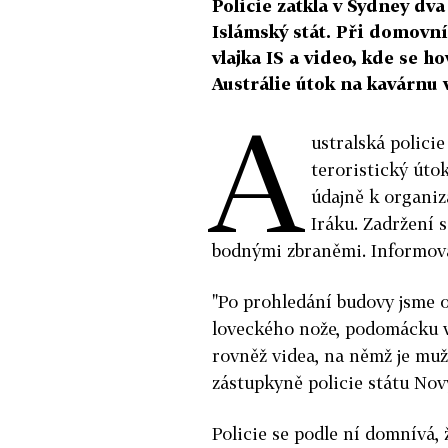
Policie zatkla v Sydney dv
Islámský stát. Při domovní
vlajka IS a video, kde se h
Austrálie útok na kavárnu 
A
ustralská polici
teroristický útok
údajně k organiza
Iráku. Zadržení s
bodnými zbraněmi. Informova
"Po prohledání budovy jsme o
loveckého nože, podomácku vy
rovněž videa, na němž je muž
zástupkyně policie státu Nov
Policie se podle ní domnívá, 