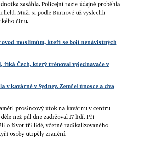
ednotka zasáhla. Policejní razie údajně proběhla
field. Muži si podle Burnové už vyslechli
ického činu.
rovod muslimům, kteří se bojí nenávistných
, říká Čech, který trénoval vyjednavače v
hla v kavárně v Sydney. Zemřel únosce a dva
 paměti prosincový útok na kavárnu v centru
déle než půl dne zadržoval 17 lidí. Při
i o život tři lidé, včetně radikalizovaného
yři osoby utrpěly zranění.