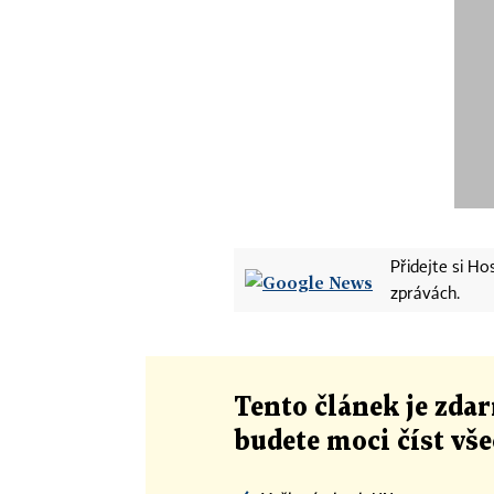
Přidejte si H
zprávách.
Tento článek
je
zdar
budete moci číst vš