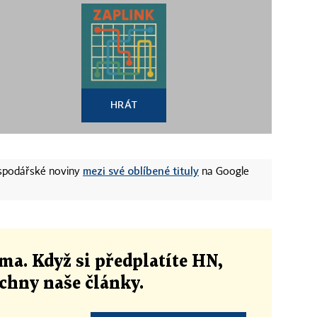
HRÁT
mezi své oblíbené tituly
ospodářské noviny
na Google
ma. Když si předplatíte HN,
echny naše články
.