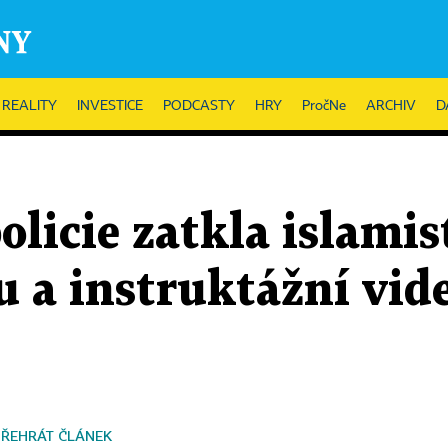
REALITY
INVESTICE
PODCASTY
HRY
PročNe
ARCHIV
D
olicie zatkla islamis
a instruktážní vide
PŘEHRÁT ČLÁNEK