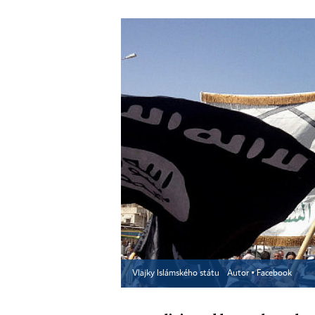
Vlajky Islámského státu
Autor ▪
Facebook