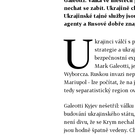
Galeotti. Válka ve městech 
nechat se zabít. Ukrajině c
Ukrajinské tajné služby js
agenty a Rusové dobře znaj
U
krajinci válčí s
strategie a ukra
bezpečnostní ex
Mark Galeotti, j
Wyborcza. Ruskou invazi nepř
Mariupol - lze počítat, že na
tedy separatistický region o
Galeotti Kyjev nešetřil: válk
budování ukrajinského státu,
není divu, že se Krym nechal
jsou hodně špatně vedeny. Chy