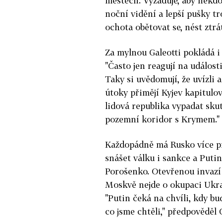
městech. Vyžaduje, aby někdo 
noční vidění a lepší pušky tr
ochota obětovat se, nést ztrát
Za mylnou Galeotti pokládá i 
"Často jen reagují na události
Taky si uvědomují, že uvízli 
útoky přimějí Kyjev kapitulo
lidová republika vypadat skute
pozemní koridor s Krymem."
Každopádně má Rusko více pr
snášet válku i sankce a Putin
Porošenko. Otevřenou invazí b
Moskvě nejde o okupaci Ukraj
"Putin čeká na chvíli, kdy bu
co jsme chtěli," předpověděl G