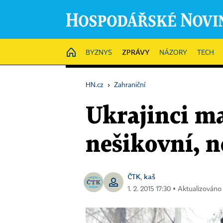
ZPRÁVY
HOME
BYZNYS
NÁZORY
TECH
HN.cz
›
Zahraniční
Ukrajinci ma
nešikovní, n
ČTK
kaš
,
1. 2. 2015 17:30 ▪ Aktualizováno 