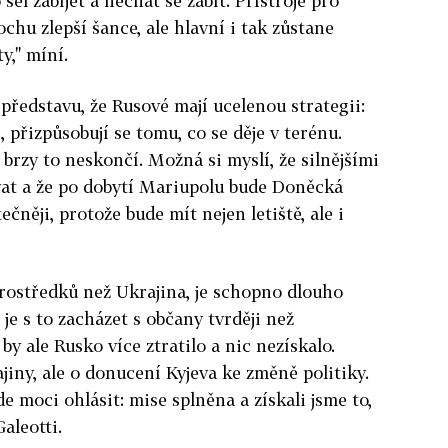
šel zabíjet a nechat se zabít. Přístroje pro
ochu zlepší šance, ale hlavní i tak zůstane
y," míní.
představu, že Rusové mají ucelenou strategii:
, přizpůsobují se tomu, co se děje v terénu.
a brzy to neskončí. Možná si myslí, že silnějšími
vat a že po dobytí Mariupolu bude Doněcká
čněji, protože bude mít nejen letiště, ale i
ostředků než Ukrajina, je schopno dlouho
 je s to zacházet s občany tvrději než
y ale Rusko více ztratilo a nic nezískalo.
iny, ale o donucení Kyjeva ke změně politiky.
de moci ohlásit: mise splněna a získali jsme to,
aleotti.