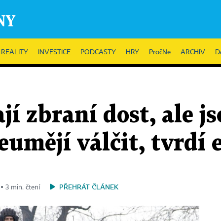
REALITY
INVESTICE
PODCASTY
HRY
PročNe
ARCHIV
D
jí zbraní dost, ale j
eumějí válčit, tvrdí 
PŘEHRÁT ČLÁNEK
▪ 3 min. čtení