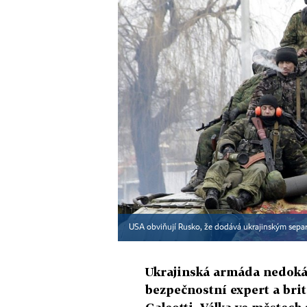
USA obviňují Rusko, že dodává ukrajinským separ
Ukrajinská armáda nedokáže
bezpečnostní expert a bri