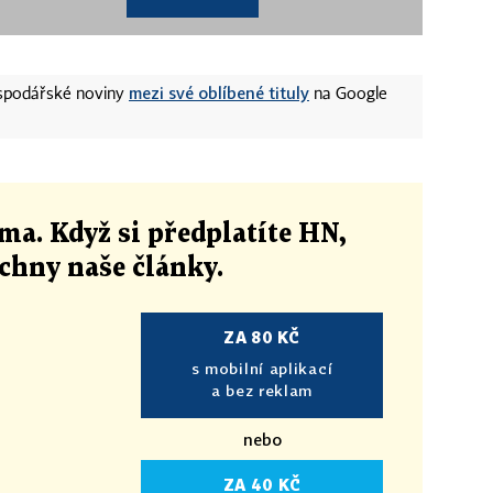
mezi své oblíbené tituly
ospodářské noviny
na Google
ma. Když si předplatíte HN,
echny naše články
.
ZA 80 KČ
s mobilní aplikací
a bez reklam
nebo
ZA 40 KČ