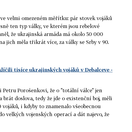
k ve velmi omezeném měřítku: pár stovek vojáků
esně ten typ války, ve kterém jsou rebelové
pomněl, že ukrajinská armáda má okolo 50 000
 jich měla třikrát více, za války se Srby v 90.
klíčili tisíce ukrajinských vojáků v Debalceve
-
 Petru Porošenkovi, že o "totální válce" jen
 brát doslova, tedy že jde o existenční boj, měli
0 vojáků, i kdyby to znamenalo všeobecnou
 do velkých vojenských operací a dát najevo, že