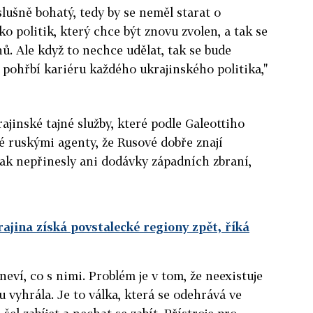
slušně bohatý, tedy by se neměl starat o
ko politik, který chce být znovu zvolen, a tak se
ů. Ale když to nechce udělat, tak se bude
pohřbí kariéru každého ukrajinského politika,"
ajinské tajné služby, které podle Galeottiho
né ruskými agenty, že Rusové dobře znají
tak nepřinesly ani dodávky západních zbraní,
krajina získá povstalecké regiony zpět, říká
neví, co s nimi. Problém je v tom, že neexistuje
u vyhrála. Je to válka, která se odehrává ve