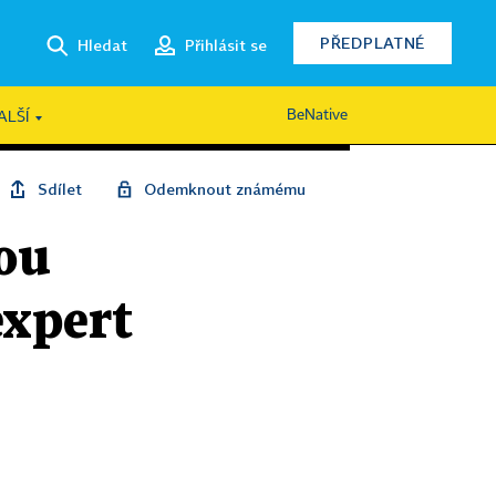
PŘEDPLATNÉ
Hledat
Přihlásit se
BeNative
ALŠÍ
Sdílet
Odemknout známému
sou
expert