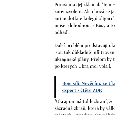
Porošenko jej zklamal. "Je ne
znovuzvolení. Ale chová se ja
ani nedotkne kolegů oligarch
muset dohodnout s Rusy a to 
odhadl.
Další problém představují ukr
jsou tak důkladně infiltrova
ukrajinské plány. Přelom by 
po kterých Ukrajinci volají.
Boje sílí. Nevěřím, že U
expert
- čtěte ZDE
"Ukrajina má tolik zbraní, že 
zázračná zbraň, která by válk