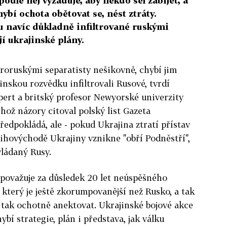
podle něj vyžaduje, aby někdo šel zabíjet, a
hybí ochota obětovat se, nést ztráty.
ou navíc důkladně infiltrované ruskými
í ukrajinské plány.
 proruskými separatisty nešikovně, chybí jim
jinskou rozvědku infiltrovali Rusové, tvrdí
pert a britský profesor Newyorské univerzity
ehož názory citoval polský list Gazeta
edpokládá, ale - pokud Ukrajina ztratí přístav
 jihovýchodě Ukrajiny vznikne "obří Podněstří",
vládaný Rusy.
u považuje za důsledek 20 let neúspěšného
 který je ještě zkorumpovanější než Rusko, a tak
 tak ochotně anektovat. Ukrajinské bojové akce
bí strategie, plán i představa, jak válku