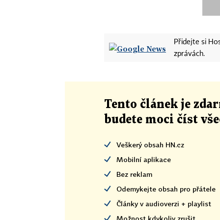
Přidejte si H
zprávách.
Tento článek
je
zdar
budete moci číst vš
Veškerý obsah HN.cz
Mobilní aplikace
Bez reklam
Odemykejte obsah pro přátele
Články v audioverzi + playlist
Možnost kdykoliv zrušit