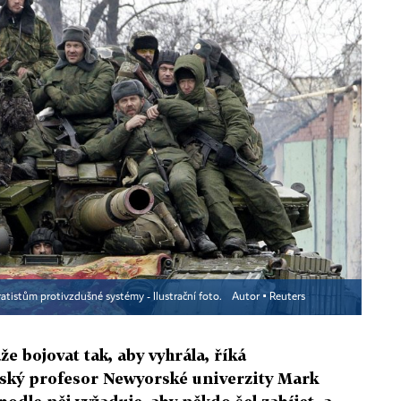
atistům protivzdušné systémy - Ilustrační foto.
Autor ▪
Reuters
 bojovat tak, aby vyhrála, říká
tský profesor Newyorské univerzity Mark