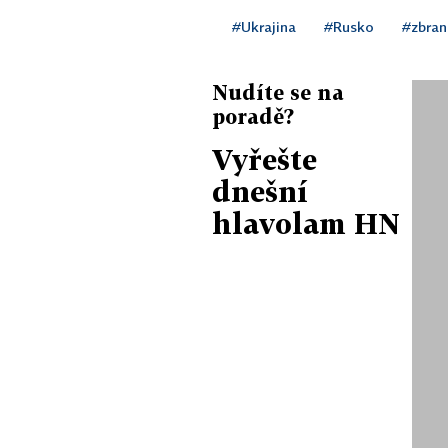
#Ukrajina
#Rusko
#zbran
Nudíte se na
poradě?
Vyřešte
dnešní
hlavolam HN