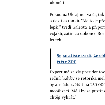
ukončit.
Pokud už Ukrajinci válčí, ta
a desítka tanků. "Ale to je př
lepší," tvrdí Galeotti a při
vojáků, zatímco dokonce Bosna
letech.
Separatisté tvrdí, že ob
čtěte ZDE
Expert má za zlé prezidentovi
řeční: "Kdyby se rétorika měla
by armádu zvětšit na 250 00
mobilizaci. Měli by se pustit
chtějí vyhrát."