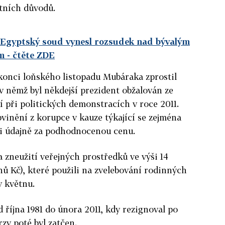
tních důvodů.
. Egyptský soud vynesl rozsudek nad bývalým
m
- čtěte ZDE
konci loňského listopadu Mubáraka zprostil
 němž byl někdejší prezident obžalován ze
í při politických demonstracích v roce 2011.
vinění z korupce v kauze týkající se zejména
li údajně za podhodnocenou cenu.
a zneužití veřejných prostředků ve výši 14
nů Kč), které použili na zvelebování rodinných
v květnu.
 října 1981 do února 2011, kdy rezignoval po
zy poté byl zatčen.