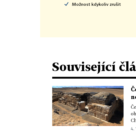
Možnost kdykoliv zrušit
Související čl
Č
n
Če
ob
Ch
4. 