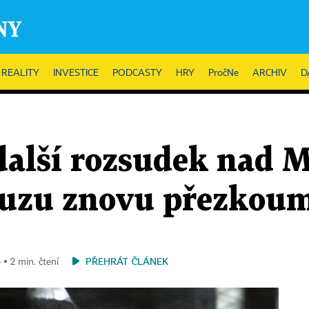
REALITY
INVESTICE
PODCASTY
HRY
PročNe
ARCHIV
D
 další rozsudek nad
auzu znovu přezkou
PŘEHRÁT ČLÁNEK
 ▪ 2 min. čtení