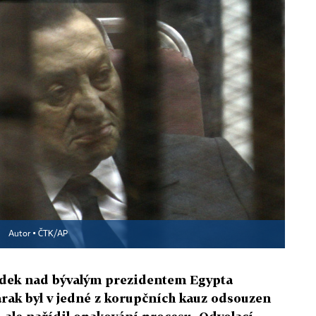
.
Autor ▪
ČTK/AP
udek nad bývalým prezidentem Egypta
k byl v jedné z korupčních kauz odsouzen