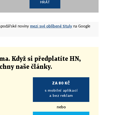
HRÁT
mezi své oblíbené tituly
ospodářské noviny
na Google
ma. Když si předplatíte HN,
echny naše články
.
ZA 80 KČ
s mobilní aplikací
a bez reklam
nebo