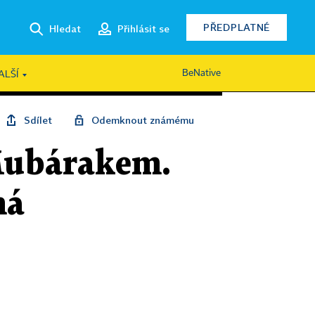
PŘEDPLATNÉ
Hledat
Přihlásit se
BeNative
ALŠÍ
Sdílet
Odemknout známému
 Mubárakem.
má