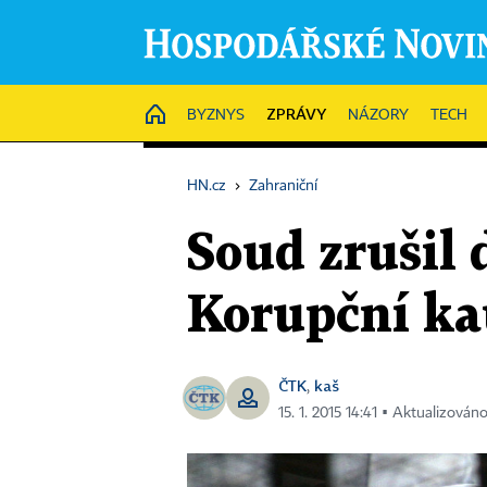
ZPRÁVY
HOME
BYZNYS
NÁZORY
TECH
HN.cz
›
Zahraniční
Soud zrušil
Korupční k
ČTK
kaš
,
15. 1. 2015 14:41 ▪ Aktualizováno