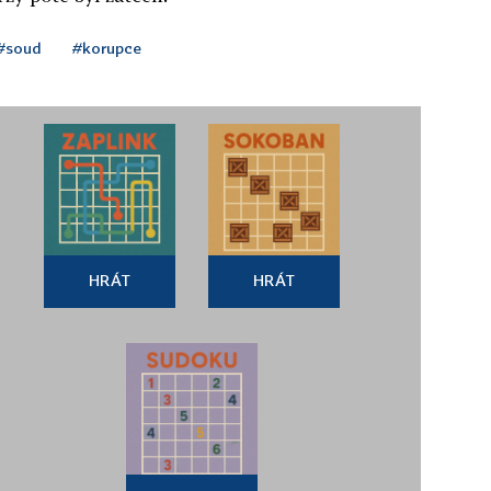
#soud
#korupce
HRÁT
HRÁT