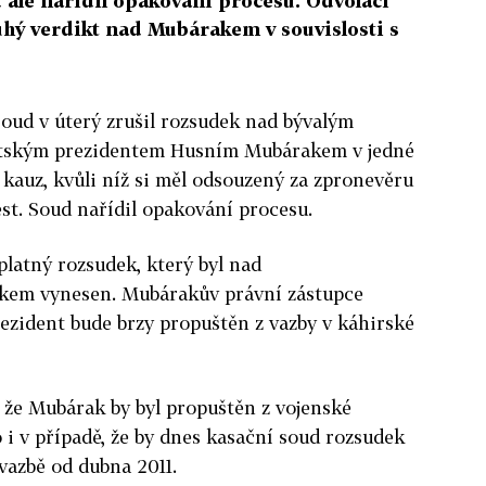
 ale nařídil opakování procesu. Odvolací
uhý verdikt nad Mubárakem v souvislosti s
soud v úterý zrušil rozsudek nad bývalým
tským prezidentem Husním Mubárakem v jedné
 kauz, kvůli níž si měl odsouzený za zpronevěru
est. Soud nařídil opakování procesu.
platný rozsudek, který byl nad
kem vynesen. Mubárakův právní zástupce
rezident bude brzy propuštěn z vazby v káhirské
 že Mubárak by byl propuštěn z vojenské
 i v případě, že by dnes kasační soud rozsudek
 vazbě od dubna 2011.