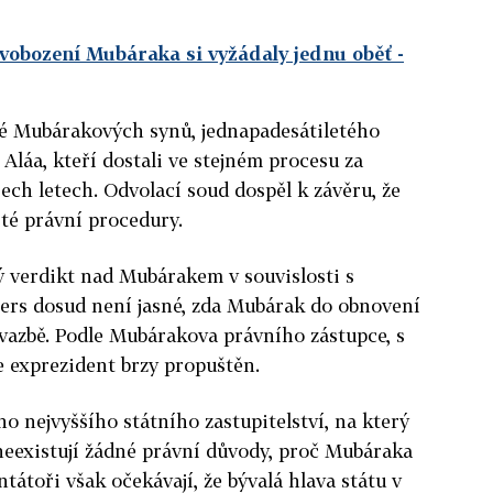
vobození Mubáraka si vyžádaly jednu oběť
-
ké Mubárakových synů, jednapadesátiletého
Aláa, kteří dostali ve stejném procesu za
ech letech. Odvolací soud dospěl k závěru, že
té právní procedury.
ý verdikt nad Mubárakem v souvislosti s
ters dosud není jasné, zda Mubárak do obnovení
vazbě. Podle Mubárakova právního zástupce, s
 exprezident brzy propuštěn.
o nejvyššího státního zastupitelství, na který
neexistují žádné právní důvody, proč Mubáraka
tátoři však očekávají, že bývalá hlava státu v