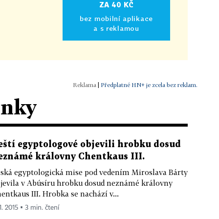
ZA 40 KČ
bez mobilní aplikace
a s reklamou
|
Předplatné HN+ je zcela bez reklam.
ánky
eští egyptologové objevili hrobku dosud
eznámé královny Chentkaus III.
ská egyptologická mise pod vedením Miroslava Bárty
jevila v Abúsíru hrobku dosud neznámé královny
entkaus III. Hrobka se nachází v...
1. 2015 ▪ 3 min. čtení