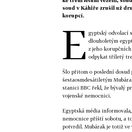
ke třem letům vězení, soud
soud v Káhiře zrušil už dr
korupcí.
E
gyptský odvolací 
dlouholetým egyp
z jeho korupčních
odpykat tříletý tr
Šlo přitom o poslední dosud 
šestaosmdesátiletým Mubára
stanici BBC řekl, že bývalý p
vojenské nemocnici.
Egyptská média informovala,
nemocnice příští sobotu, a to
potvrdil. Mubárak je totiž ve