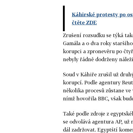
Káhirské protesty po os
čtěte ZDE
Zrušení rozsudku se týká ta
Gamála a o dva roky staršího 
korupci a zpronevěru po čtyř
nebyly řádně dodrženy náleži
Soud v Káhiře zrušil už druh
korupcí. Podle agentury Reu
několika procesů zůstane ve 
nímž hovořila BBC, však bude
Také podle zdroje z egyptskéh
se odvolává agentura AP, už 
dál zadržovat. Egyptští komen