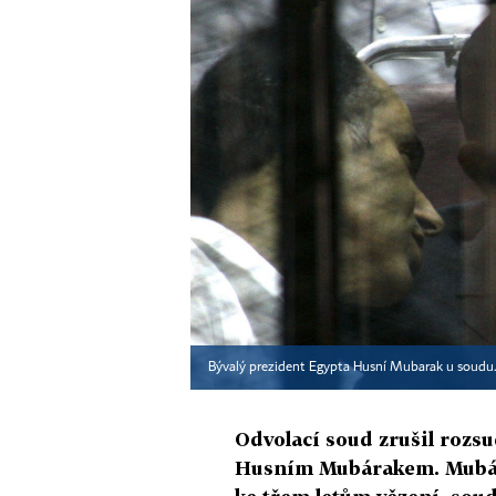
Bývalý prezident Egypta Husní Mubarak u soudu
Odvolací soud zrušil rozs
Husním Mubárakem. Mubára