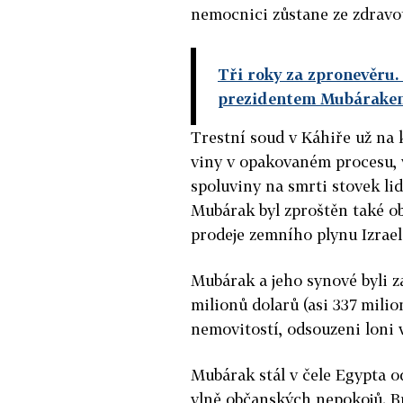
nemocnici zůstane ze zdravo
Tři roky za zpronevěru
prezidentem Mubárake
Trestní soud v Káhiře už na 
viny v opakovaném procesu, v
spoluviny na smrti stovek lid
Mubárak byl zproštěn také ob
prodeje zemního plynu Izrae
Mubárak a jeho synové byli z
milionů dolarů (asi 337 milio
nemovitostí, odsouzeni loni 
Mubárak stál v čele Egypta od
vlně občanských nepokojů. Br