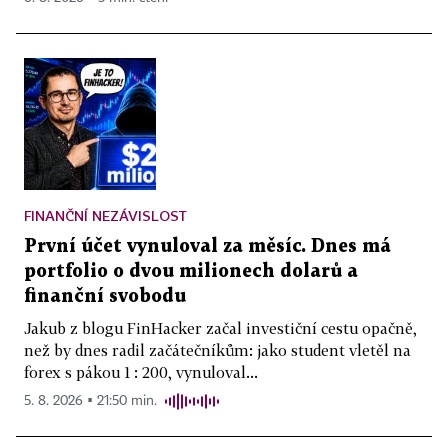
FINANČNÍ NEZÁVISLOST
První účet vynuloval za měsíc. Dnes má
portfolio o dvou milionech dolarů a
finanční svobodu
Jakub z blogu FinHacker začal investiční cestu opačně,
než by dnes radil začátečníkům: jako student vletěl na
forex s pákou 1 : 200, vynuloval...
5. 8. 2026 ▪ 21:50 min.