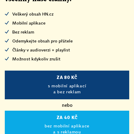
Veškerý obsah HN.cz
Mobilní aplikace
Bez reklam
Odemykejte obsah pro přátele
Články v audioverzi + playlist
Možnost kdykoliv zrušit
ZA 80 KČ
s mobilní aplikací
a bez reklam
nebo
ZA 40 KČ
bez mobilní aplikace
a s reklamou