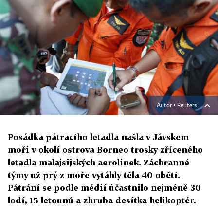
Autor ▪
Reuters
Posádka pátracího letadla našla v Jávskem
moři v okolí ostrova Borneo trosky zříceného
letadla malajsijských aerolinek. Záchranné
týmy už prý z moře vytáhly těla 40 obětí.
Pátrání se podle médií účastnilo nejméně 30
lodí, 15 letounů a zhruba desítka helikoptér.