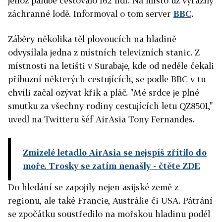
jehož palubě cestovalo 162 lidí. Na místo už vyrazily
záchranné lodě. Informoval o tom server
BBC
.
Záběry několika těl plovoucích na hladině
odvysílala jedna z místních televizních stanic. Z
místnosti na letišti v Surabaje, kde od neděle čekali
příbuzní některých cestujících, se podle BBC v tu
chvíli začal ozývat křik a pláč. "Mé srdce je plné
smutku za všechny rodiny cestujících letu QZ8501,"
uvedl na Twitteru šéf AirAsia Tony Fernandes.
Zmizelé letadlo AirAsia se nejspíš zřítilo do
moře. Trosky se zatím nenašly
- čtěte ZDE
Do hledání se zapojily nejen asijské země z
regionu, ale také Francie, Austrálie či USA. Pátrání
se zpočátku soustředilo na mořskou hladinu podél