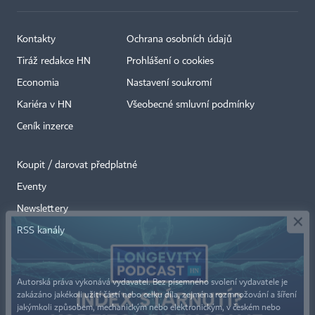
Kontakty
Ochrana osobních údajů
Tiráž redakce HN
Prohlášení o cookies
Economia
Nastavení soukromí
Kariéra v HN
Všeobecné smluvní podmínky
Ceník inzerce
Koupit / darovat předplatné
Eventy
×
Newslettery
RSS kanály
Autorská práva vykonává vydavatel. Bez písemného svolení vydavatele je
zakázáno jakékoli užití částí nebo celku díla, zejména rozmnožování a šíření
jakýmkoli způsobem, mechanickým nebo elektronickým, v českém nebo