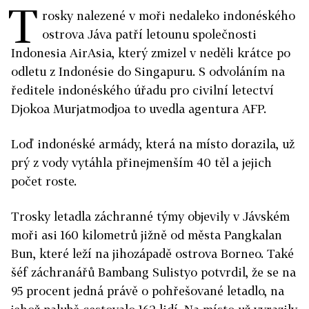
T
rosky nalezené v moři nedaleko indonéského
ostrova Jáva patří letounu společnosti
Indonesia AirAsia, který zmizel v neděli krátce po
odletu z Indonésie do Singapuru. S odvoláním na
ředitele indonéského úřadu pro civilní letectví
Djokoa Murjatmodjoa to uvedla agentura AFP.
Loď indonéské armády, která na místo dorazila, už
prý z vody vytáhla přinejmenším 40 těl a jejich
počet roste.
Trosky letadla záchranné týmy objevily v Jávském
moři asi 160 kilometrů jižně od města Pangkalan
Bun, které leží na jihozápadě ostrova Borneo. Také
šéf záchranářů Bambang Sulistyo potvrdil, že se na
95 procent jedná právě o pohřešované letadlo, na