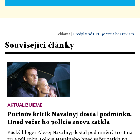
|
Předplatné HN+ je zcela bez reklam.
Související články
AKTUALIZUJEME
Putinův kritik Navalnyj dostal podmínku.
Hned večer ho policie znovu zatkla
Ruský bloger Alexej Navalnyj dostal podmíněný trest na
tři a půl roku. Policie Navalného hned večer zatkla na