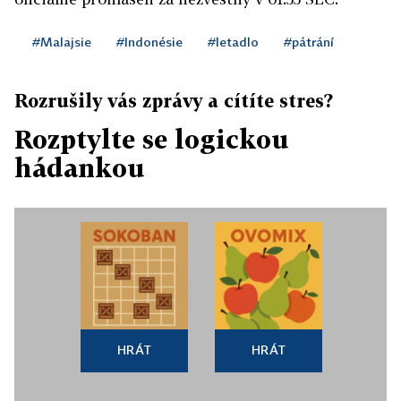
#Malajsie
#Indonésie
#letadlo
#pátrání
Rozrušily vás zprávy a cítíte stres?
Rozptylte se logickou
hádankou
HRÁT
HRÁT