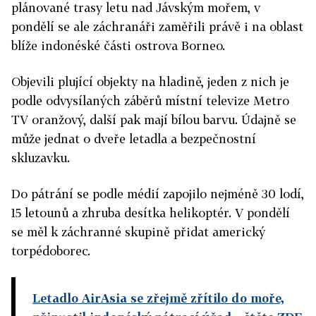
plánované trasy letu nad Jávským mořem, v
pondělí se ale záchranáři zaměřili právě i na oblast
blíže indonéské části ostrova Borneo.
Objevili plující objekty na hladině, jeden z nich je
podle odvysílaných záběrů místní televize Metro
TV oranžový, další pak mají bílou barvu. Údajně se
může jednat o dveře letadla a bezpečnostní
skluzavku.
Do pátrání se podle médií zapojilo nejméně 30 lodí,
15 letounů a zhruba desítka helikoptér. V pondělí
se měl k záchranné skupině přidat americký
torpédoborec.
Letadlo AirAsia se zřejmě zřítilo do moře,