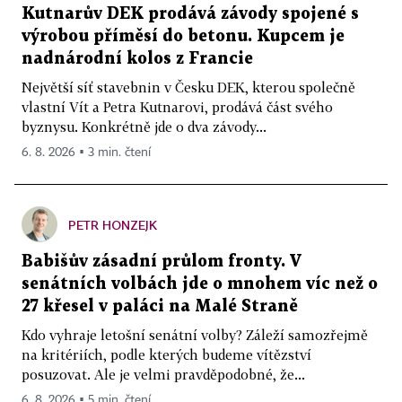
Kutnarův DEK prodává závody spojené s
výrobou příměsí do betonu. Kupcem je
nadnárodní kolos z Francie
Největší síť stavebnin v Česku DEK, kterou společně
vlastní Vít a Petra Kutnarovi, prodává část svého
byznysu. Konkrétně jde o dva závody...
6. 8. 2026 ▪ 3 min. čtení
PETR HONZEJK
Babišův zásadní průlom fronty. V
senátních volbách jde o mnohem víc než o
27 křesel v paláci na Malé Straně
Kdo vyhraje letošní senátní volby? Záleží samozřejmě
na kritériích, podle kterých budeme vítězství
posuzovat. Ale je velmi pravděpodobné, že...
6. 8. 2026 ▪ 5 min. čtení