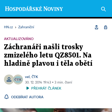
HN.cz
›
Zahraniční
AKTUALIZOVÁNO
Záchranáři našli trosky
zmizelého letu QZ8501. Na
hladině plavou i těla obětí
vel
ČTK
,
30. 12. 2014 19:43 ▪ 3 min. čtení
PŘEHRÁT ČLÁNEK
ODEBÍRAT AUTORA