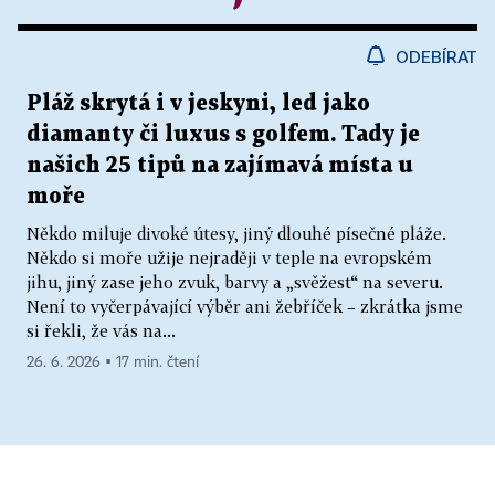
ODEBÍRAT
Pláž skrytá i v jeskyni, led jako
diamanty či luxus s golfem. Tady je
našich 25 tipů na zajímavá místa u
moře
Někdo miluje divoké útesy, jiný dlouhé písečné pláže.
Někdo si moře užije nejraději v teple na evropském
jihu, jiný zase jeho zvuk, barvy a „svěžest“ na severu.
Není to vyčerpávající výběr ani žebříček – zkrátka jsme
si řekli, že vás na...
26. 6. 2026 ▪ 17 min. čtení