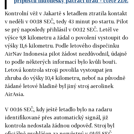
připustil indonéský pátrací úřad
- čtěte ZDE
Kontrolní věž v Jakartě s letadlem ztratila kontakt
v neděli v 00:18 SEČ, tedy 43 minut po startu. Pilot
se prý naposledy přihlásil v 00:12 SEČ. Letěl ve
výšce 9,8 kilometru a žádal o povolení vystoupit do
výšky 11,6 kilometru. Podle letového dispečinku
AirNav Indonesia pilot žádost nezdůvodnil, údajně
to podle některých informací bylo kvůli bouři.
Letová kontrola stroji povolila vystoupat jen
zhruba do výšky 10,4 kilometru, neboť na původně
žádané letové hladině byl jiný stroj aerolinek
AirAsia.
V 00:16 SEČ, kdy ještě letadlo bylo na radaru
identifikované přes automatický signál, již
kontrola nedostala žádnou odpověď. Stroj byl
oficiálně prohlášen za nezvěstný v 01:55 SEČ.