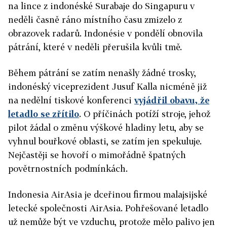
na lince z indonéské Surabaje do Singapuru v
neděli časně ráno místního času zmizelo z
obrazovek radarů. Indonésie v pondělí obnovila
pátrání, které v neděli přerušila kvůli tmě.
Během pátrání se zatím nenašly žádné trosky,
indonéský viceprezident Jusuf Kalla nicméně již
na nedělní tiskové konferenci
vyjádřil obavu, že
letadlo se zřítilo
. O příčinách potíží stroje, jehož
pilot žádal o změnu výškové hladiny letu, aby se
vyhnul bouřkové oblasti, se zatím jen spekuluje.
Nejčastěji se hovoří o mimořádně špatných
povětrnostních podmínkách.
Indonesia AirAsia je dceřinou firmou malajsijské
letecké společnosti AirAsia. Pohřešované letadlo
už nemůže být ve vzduchu, protože mělo palivo jen