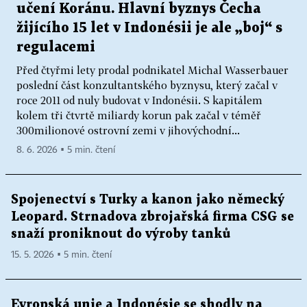
učení Koránu. Hlavní byznys Čecha
žijícího 15 let v Indonésii je ale „boj“ s
regulacemi
Před čtyřmi lety prodal podnikatel Michal Wasserbauer
poslední část konzultantského byznysu, který začal v
roce 2011 od nuly budovat v Indonésii. S kapitálem
kolem tři čtvrtě miliardy korun pak začal v téměř
300milionové ostrovní zemi v jihovýchodní...
8. 6. 2026 ▪ 5 min. čtení
Spojenectví s Turky a kanon jako německý
Leopard. Strnadova zbrojařská firma CSG se
snaží proniknout do výroby tanků
15. 5. 2026 ▪ 5 min. čtení
Evropská unie a Indonésie se shodly na