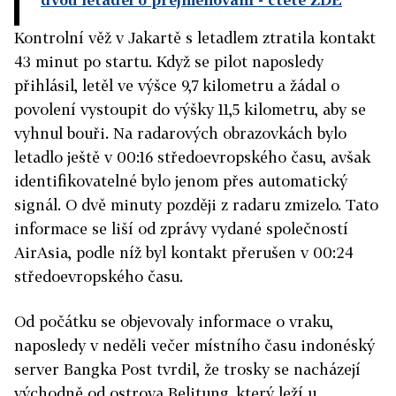
Kontrolní věž v Jakartě s letadlem ztratila kontakt
43 minut po startu. Když se pilot naposledy
přihlásil, letěl ve výšce 9,7 kilometru a žádal o
povolení vystoupit do výšky 11,5 kilometru, aby se
vyhnul bouři. Na radarových obrazovkách bylo
letadlo ještě v 00:16 středoevropského času, avšak
identifikovatelné bylo jenom přes automatický
signál. O dvě minuty později z radaru zmizelo. Tato
informace se liší od zprávy vydané společností
AirAsia, podle níž byl kontakt přerušen v 00:24
středoevropského času.
Od počátku se objevovaly informace o vraku,
naposledy v neděli večer místního času indonéský
server Bangka Post tvrdil, že trosky se nacházejí
východně od ostrova Belitung, který leží u