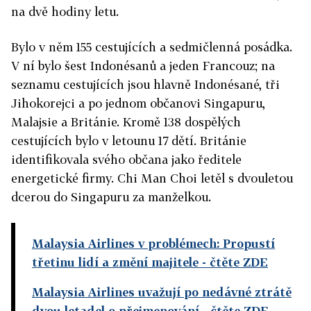
na dvě hodiny letu.
Bylo v něm 155 cestujících a sedmičlenná posádka.
V ní bylo šest Indonésanů a jeden Francouz; na
seznamu cestujících jsou hlavně Indonésané, tři
Jihokorejci a po jednom občanovi Singapuru,
Malajsie a Británie. Kromě 138 dospělých
cestujících bylo v letounu 17 dětí. Británie
identifikovala svého občana jako ředitele
energetické firmy. Chi Man Choi letěl s dvouletou
dcerou do Singapuru za manželkou.
Malaysia Airlines v problémech: Propustí
třetinu lidí a změní majitele
- čtěte ZDE
Malaysia Airlines uvažují po nedávné ztrátě
dvou letadel o přejmenování
- čtěte ZDE