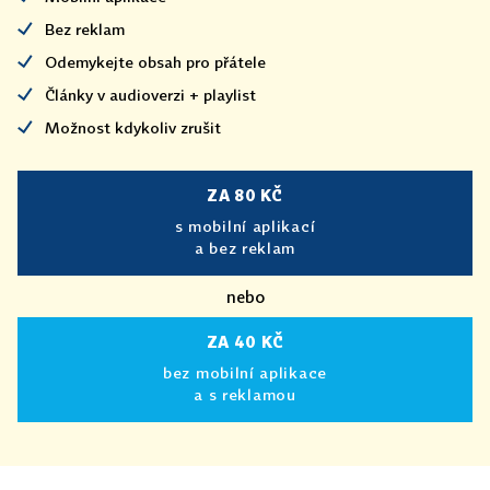
Bez reklam
Odemykejte obsah pro přátele
Články v audioverzi + playlist
Možnost kdykoliv zrušit
ZA 80 KČ
s mobilní aplikací
a bez reklam
nebo
ZA 40 KČ
bez mobilní aplikace
a s reklamou