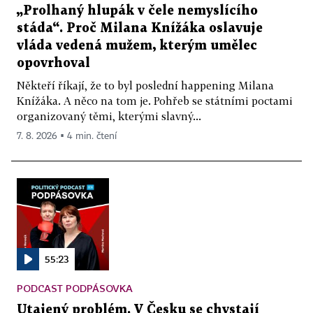
„Prolhaný hlupák v čele nemyslícího
stáda“. Proč Milana Knížáka oslavuje
vláda vedená mužem, kterým umělec
opovrhoval
Někteří říkají, že to byl poslední happening Milana
Knížáka. A něco na tom je. Pohřeb se státními poctami
organizovaný těmi, kterými slavný...
7. 8. 2026 ▪ 4 min. čtení
55:23
PODCAST PODPÁSOVKA
Utajený problém. V Česku se chystají