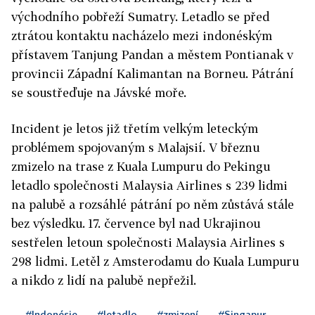
východního pobřeží Sumatry. Letadlo se před
ztrátou kontaktu nacházelo mezi indonéským
přístavem Tanjung Pandan a městem Pontianak v
provincii Západní Kalimantan na Borneu. Pátrání
se soustřeďuje na Jávské moře.
Incident je letos již třetím velkým leteckým
problémem spojovaným s Malajsií. V březnu
zmizelo na trase z Kuala Lumpuru do Pekingu
letadlo společnosti Malaysia Airlines s 239 lidmi
na palubě a rozsáhlé pátrání po něm zůstává stále
bez výsledku. 17. července byl nad Ukrajinou
sestřelen letoun společnosti Malaysia Airlines s
298 lidmi. Letěl z Amsterodamu do Kuala Lumpuru
a nikdo z lidí na palubě nepřežil.
#Indonésie
#letadlo
#zmizení
#Singapur