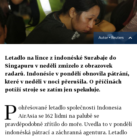
Autor ▪
Reuters
Letadlo na lince z indonéské Surabaje do
Singapuru v neděli zmizelo z obrazovek
radarů. Indonésie v pondělí obnovila pátrání,
které v neděli v noci přerušila. O příčinách
potíží stroje se zatím jen spekuluje.
P
ohřešované letadlo společnosti Indonesia
AirAsia se 162 lidmi na palubě se
pravděpodobně zřítilo do moře. Uvedla to v pondělí
indonéská pátrací a záchranná agentura. Letadlo