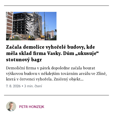
Začala demolice vyhořelé budovy, kde
měla sklad firma Vasky. Dům „ukusuje“
stotunový bagr
Demoliční firma v pátek dopoledne začala bourat
výškovou budovu v někdejším továrním areálu ve Zlíně,
která v červenci vyhořela. Zničený objekt...
7. 8. 2026 ▪ 3 min. čtení
PETR HONZEJK