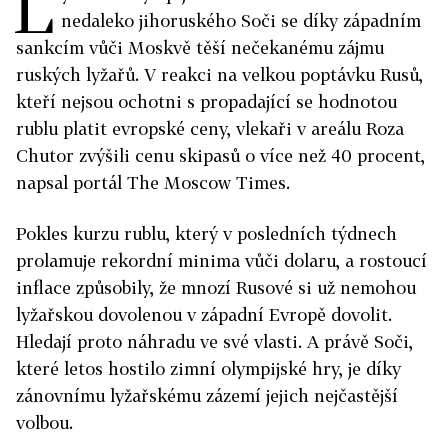
L
nedaleko jihoruského Soči se díky západním
sankcím vůči Moskvě těší nečekanému zájmu
ruských lyžařů. V reakci na velkou poptávku Rusů,
kteří nejsou ochotni s propadající se hodnotou
rublu platit evropské ceny, vlekaři v areálu Roza
Chutor zvýšili cenu skipasů o více než 40 procent,
napsal portál The Moscow Times.
Pokles kurzu rublu, který v posledních týdnech
prolamuje rekordní minima vůči dolaru, a rostoucí
inflace způsobily, že mnozí Rusové si už nemohou
lyžařskou dovolenou v západní Evropě dovolit.
Hledají proto náhradu ve své vlasti. A právě Soči,
které letos hostilo zimní olympijské hry, je díky
zánovnímu lyžařskému zázemí jejich nejčastější
volbou.