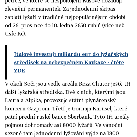
petice, ve které se nespokojení Rusové dožadují
zlevnění permanentek. Za jednodenní skipas
zaplatí lyžaři v tradičně nejpopulárnějším období
od 26. prosince do 10. ledna 2650 rublů (více než
tisíc Kč).
Italové investují miliardu eur do lyžařských
středisek na nebezpečném Kavkaze
- čtěte
ZDE
V okolí Soči jsou vedle areálu Roza Chutor ještě tři
další lyžařská střediska. Dvě z nich, kterými jsou
Laura a Alpika, provozuje státní plynárenský
koncern Gazprom. Třetí je Gornaja Karusel, které
patří přední ruské bance Sberbank. Tyto tři areály
pojmou dohromady asi 8000 lyžařů. Ve vánoční
sezoně tam jednodenní lyžování vyjde na 1800