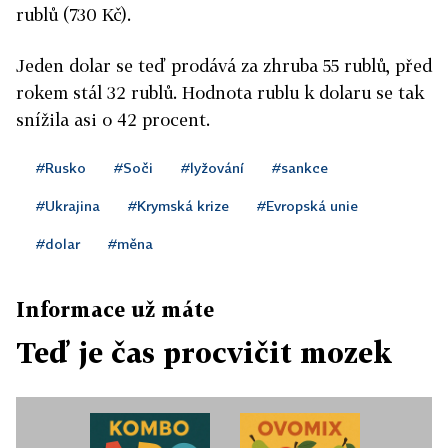
rublů (730 Kč).
Jeden dolar se teď prodává za zhruba 55 rublů, před
rokem stál 32 rublů. Hodnota rublu k dolaru se tak
snížila asi o 42 procent.
#Rusko
#Soči
#lyžování
#sankce
#Ukrajina
#Krymská krize
#Evropská unie
#dolar
#měna
Informace už máte
Teď je čas procvičit mozek