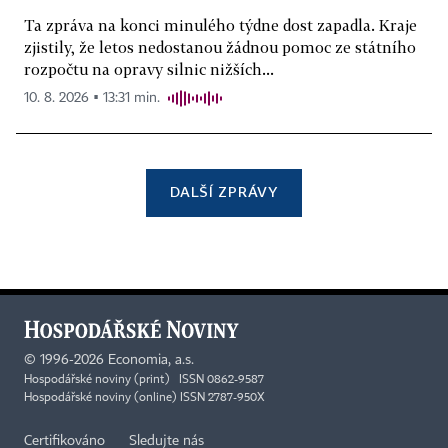
Ta zpráva na konci minulého týdne dost zapadla. Kraje
zjistily, že letos nedostanou žádnou pomoc ze státního
rozpočtu na opravy silnic nižších...
10. 8. 2026 ▪ 13:31 min.
DALŠÍ ZPRÁVY
©
1996-2026
Economia, a.s.
Hospodářské noviny (print) ISSN 0862-9587
Hospodářské noviny (online) ISSN 2787-950X
Certifikováno
Sledujte nás