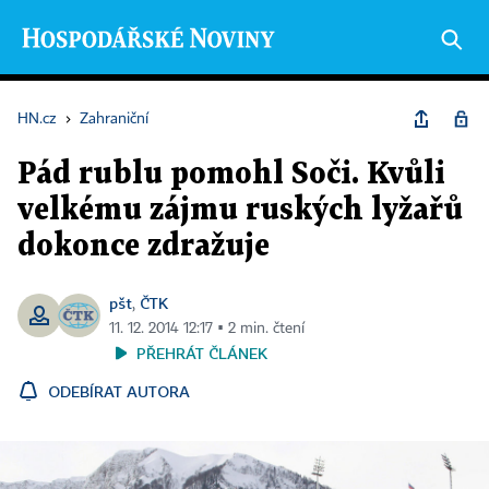
HN.cz
›
Zahraniční
Pád rublu pomohl Soči. Kvůli
velkému zájmu ruských lyžařů
dokonce zdražuje
pšt
ČTK
,
11. 12. 2014 12:17 ▪ 2 min. čtení
PŘEHRÁT ČLÁNEK
ODEBÍRAT AUTORA