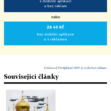
s mobilní aplikací
a bez reklam
nebo
ZA 40 KČ
bez mobilní aplikace
a s reklamou
|
Předplatné HN+ je zcela bez reklam.
Související články