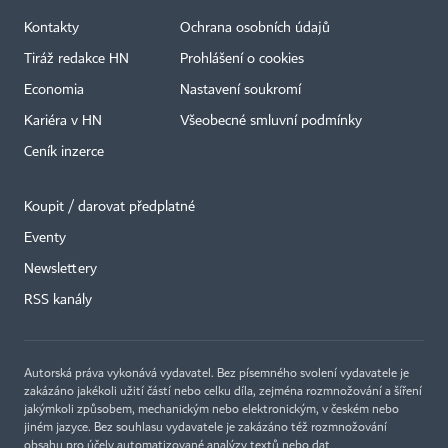
Kontakty
Ochrana osobních údajů
Tiráž redakce HN
Prohlášení o cookies
Economia
Nastavení soukromí
Kariéra v HN
Všeobecné smluvní podmínky
Ceník inzerce
Koupit / darovat předplatné
Eventy
Newslettery
×
RSS kanály
Autorská práva vykonává vydavatel. Bez písemného svolení vydavatele je
zakázáno jakékoli užití částí nebo celku díla, zejména rozmnožování a šíření
jakýmkoli způsobem, mechanickým nebo elektronickým, v českém nebo
jiném jazyce. Bez souhlasu vydavatele je zakázáno též rozmnožování
obsahu pro účely automatizované analýzy textů nebo dat