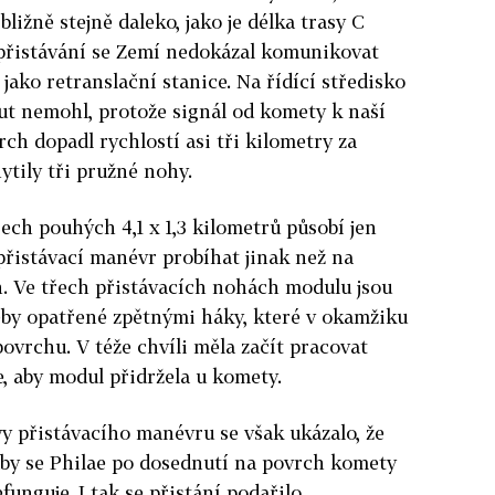
bližně stejně daleko, jako je délka trasy C
přistávání se Zemí nedokázal komunikovat
 jako retranslační stanice. Na řídící středisko
out nemohl, protože signál od komety k naší
rch dopadl rychlostí asi tři kilometry za
ytily tři pružné nohy.
ch pouhých 4,1 x 1,3 kilometrů působí jen
 přistávací manévr probíhat jinak než na
h. Ve třech přistávacích nohách modulu jsou
hřeby opatřené zpětnými háky, které v okamžiku
ovrchu. V téže chvíli měla začít pracovat
e, aby modul přidržela u komety.
y přistávacího manévru se však ukázalo, že
 aby se Philae po dosednutí na povrch komety
funguje. I tak se přistání podařilo.