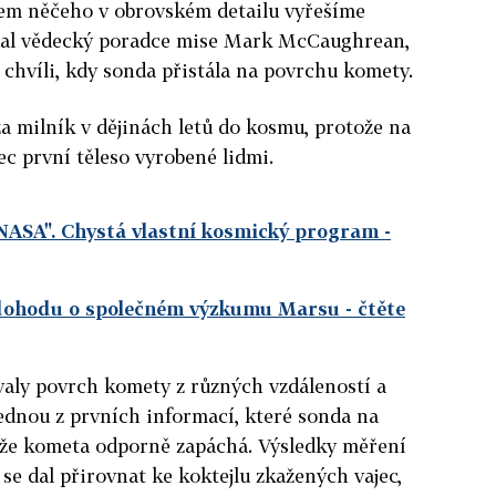
em něčeho v obrovském detailu vyřešíme
odal vědecký poradce mise Mark McCaughrean,
 chvíli, kdy sonda přistála na povrchu komety.
a milník v dějinách letů do kosmu, protože na
ec první těleso vyrobené lidmi.
NASA". Chystá vlastní kosmický program
-
dohodu o společném výzkumu Marsu
- čtěte
valy povrch komety z různých vzdáleností a
ednou z prvních informací, které sonda na
, že kometa odporně zapáchá.
Výsledky měření
se dal přirovnat ke koktejlu zkažených vajec,