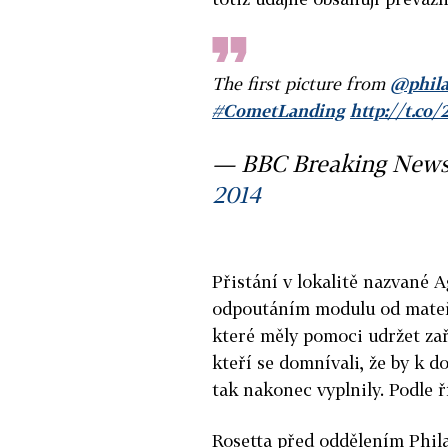
The first picture from
@phila
#CometLanding
http://t.c
— BBC Breaking New
2014
Přistání v lokalitě nazvané A
odpoutáním modulu od mateřsk
které měly pomoci udržet za
kteří se domnívali, že by k d
tak nakonec vyplnily. Podle 
Rosetta před oddělením Phila