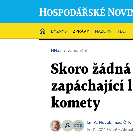
ZPRÁVY
HOME
BYZNYS
NÁZORY
TECH
HN.cz
›
Zahraniční
Skoro žádná 
zapáchající 
komety
Jan A. Novák
mzs
ČTK
,
,
14. 11. 2014 07:59 ▪ Aktua