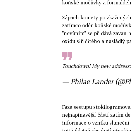
koňské močůvky a formaldeh
Zápach komety po zkažených 
zatímco odér koňské močůvk
"nevůním" se přidává závan 
oxidu siřičitého a nasládlý p
Touchdown! My new address:
— Philae Lander (@P
Fáze sestupu stokilogramové
nejnapínavější částí zatím des
informace o vzniku sluneční 
totiž údajně obsahují převáž