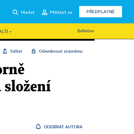
PŘEDPLATNÉ
Hledat
Přihlásit se
BeNative
ALŠÍ
Sdílet
Odemknout známému
orně
 složení
ODEBÍRAT AUTORA