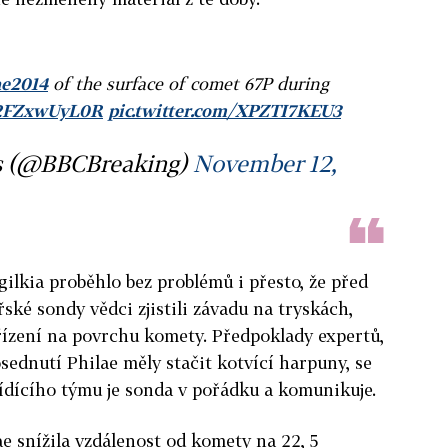
e2014
of the surface of comet 67P during
o/2FZxwUyL0R
pic.twitter.com/XPZTI7KEU3
s (@BBCBreaking)
November 12,
gilkia proběhlo bez problémů i přesto, že před
é sondy vědci zjistili závadu na tryskách,
řízení na povrchu komety. Předpoklady expertů,
osednutí Philae měly stačit kotvící harpuny, se
řídícího týmu je sonda v pořádku a komunikuje.
e snížila vzdálenost od komety na 22, 5