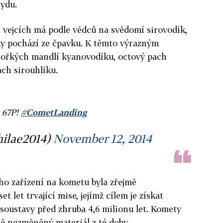
ydu.
vejcích má podle vědců na svědomí sirovodík,
y pochází ze čpavku. K těmto výrazným
hořkých mandlí kyanovodíku, octový pach
ach sirouhlíku.
 67P!
#CometLanding
hilae2014)
November 12, 2014
ho zařízení na kometu byla zřejmě
et let trvající mise, jejímž cílem je získat
soustavy před zhruba 4,6 milionu let. Komety
ně nezměněný materiál z té doby.