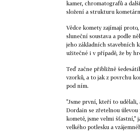
kamer, chromatografů a dalš
složení a strukturu kometárn
Vědce komety zajímají proto,
sluneční soustava a podle ně
jeho základních stavebních k
užitečné i v případě, že by h
Teď začne přibližně šedesát
vzorků, a to jak z povrchu ko
pod ním.
"Jsme první, kteří to udělali
Dordain se zřetelnou úlevou
kometě, jsme velmi šťastní," 
velkého potlesku a vzájemnéh