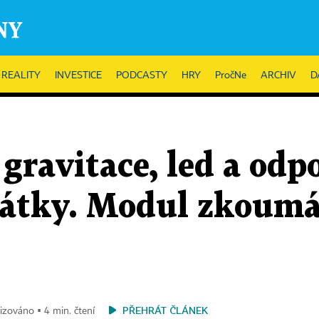
REALITY
INVESTICE
PODCASTY
HRY
PročNe
ARCHIV
D
gravitace, led a odp
látky. Modul zkoumá
PŘEHRÁT ČLÁNEK
lizováno ▪ 4 min. čtení