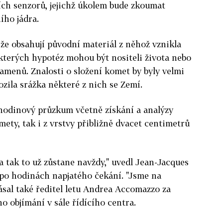
ích senzorů, jejichž úkolem bude zkoumat
ího jádra.
 že obsahují původní materiál z něhož vznikla
kterých hypotéz mohou být nositeli života nebo
amenů. Znalosti o složení komet by byly velmi
rozila srážka některé z nich se Zemí.
ihodinový průzkum včetně získání a analýzy
mety, tak i z vrstvy přibližně dvacet centimetrů
, a tak to už zůstane navždy," uvedl Jean-Jacques
 po hodinách napjatého čekání. "Jsme na
jásal také ředitel letu Andrea Accomazzo za
o objímání v sále řídícího centra.