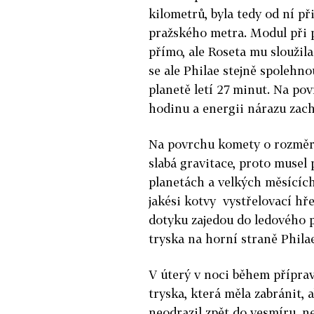
kilometrů, byla tedy od ní při
pražského metra. Modul při 
přímo, ale Roseta mu sloužila
se ale Philae stejně spolehn
planetě letí 27 minut. Na pov
hodinu a energii nárazu zach
Na povrchu komety o rozměre
slabá gravitace, proto musel
planetách a velkých měsícíc
jakési kotvy ­ vystřelovací 
dotyku zajedou do ledového p
tryska na horní straně Phila
V úterý v noci během příprav
tryska, která měla zabránit,
neodrazil zpět do vesmíru, ne