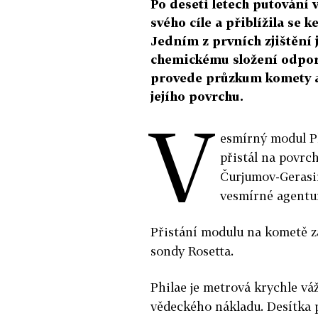
Po deseti letech putování
svého cíle a přiblížila s
Jedním z prvních zjištění
chemickému složení odpor
provede průzkum komety a 
jejího povrchu.
V
esmírný modul Ph
přistál na povrc
Čurjumov-Gerasi
vesmírné agentu
Přistání modulu na kometě z
sondy Rosetta.
Philae je metrová krychle vá
vědeckého nákladu. Desítka p