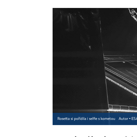
Rosetta si pořídila i selfie s kometou
Autor ▪
ES