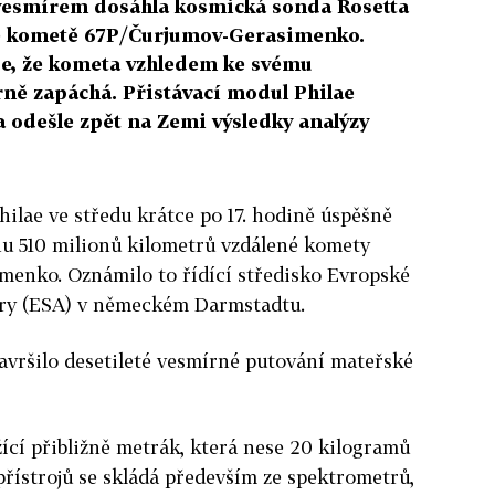
 vesmírem dosáhla kosmická sonda Rosetta
e ke kometě 67P/Čurjumov-Gerasimenko.
 je, že kometa vzhledem ke svému
ně zapáchá. Přistávací modul Philae
odešle zpět na Zemi výsledky analýzy
ilae ve středu krátce po 17. hodině úspěšně
hu 510 milionů kilometrů vzdálené komety
menko. Oznámilo to řídící středisko Evropské
ry (ESA) v německém Darmstadtu.
avršilo desetileté vesmírné putování mateřské
žící přibližně metrák, která nese 20 kilogramů
řístrojů se skládá především ze spektrometrů,