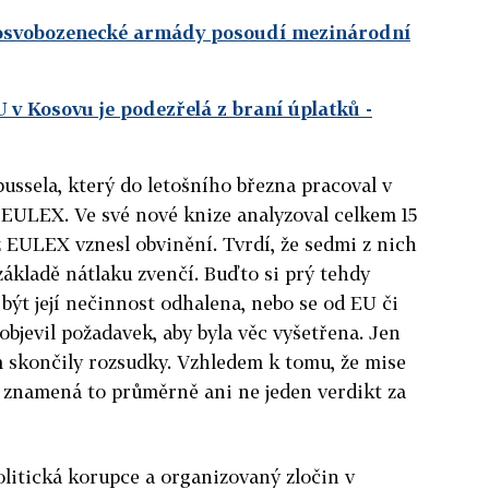
 osvobozenecké armády posoudí mezinárodní
 v Kosovu je podezřelá z braní úplatků
-
ussela, který do letošního března pracoval v
ULEX. Ve své nové knize analyzoval celkem 15
 EULEX vznesl obvinění. Tvrdí, že sedmi z nich
základě nátlaku zvenčí. Buďto si prý tehdy
být její nečinnost odhalena, nebo se od EU či
bjevil požadavek, aby byla věc vyšetřena. Jen
m skončily rozsudky. Vzhledem k tomu, že mise
, znamená to průměrně ani ne jeden verdikt za
olitická korupce a organizovaný zločin v