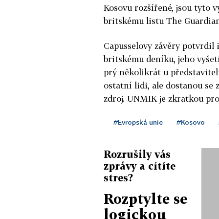
Kosovu rozšířené, jsou tyto 
britskému listu The Guardia
Capusselovy závěry potvrdil 
britskému deníku, jeho vyšet
prý několikrát u představitelů
ostatní lidi, ale dostanou s
zdroj. UNMIK je zkratkou pro
#Evropská unie
#Kosovo
Rozrušily vás
zprávy a cítíte
stres?
Rozptylte se
logickou