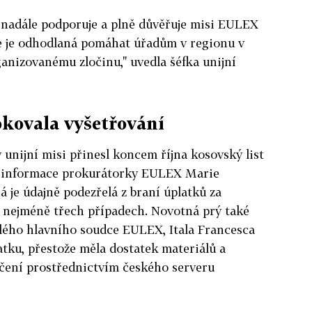
e nadále podporuje a plně důvěřuje misi EULEX
ie je odhodlaná pomáhat úřadům v regionu v
rganizovanému zločinu," uvedla šéfka unijní
kovala vyšetřování
unijní misi přinesl koncem října kosovský list
a informace prokurátorky EULEX Marie
 je údajně podezřelá z braní úplatků za
v nejméně třech případech. Novotná prý také
alého hlavního soudce EULEX, Itala Francesca
latku, přestože měla dostatek materiálů a
řčení prostřednictvím českého serveru