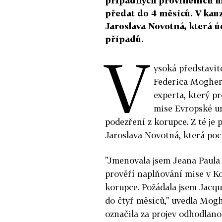
případných proviněních m
předat do 4 měsíců. V kauz
Jaroslava Novotná, která ú
případů.
V
ysoká představit
Federica Mogheri
experta, který pr
mise Evropské u
podezření z korupce. Z té je 
Jaroslava Novotná, která poc
"Jmenovala jsem Jeana Paula
prověří naplňování mise v K
korupce. Požádala jsem Jacqu
do čtyř měsíců," uvedla Mog
označila za projev odhodlanos