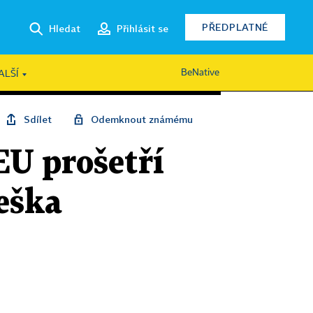
PŘEDPLATNÉ
Hledat
Přihlásit se
BeNative
ALŠÍ
Sdílet
Odemknout známému
EU prošetří
Češka