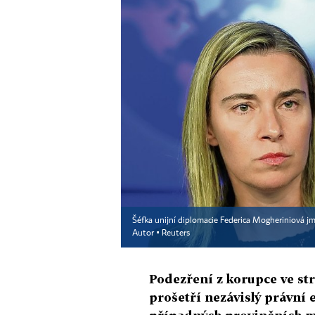
Šéfka unijní diplomacie Federica Mogheriniová j
Autor ▪
Reuters
Podezření z korupce ve st
prošetří nezávislý právní 