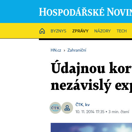
ZPRÁVY
HOME
BYZNYS
NÁZORY
TECH
HN.cz
›
Zahraniční
Údajnou koru
nezávislý ex
ČTK
kv
,
10. 11. 2014 17:35 ▪ 3 min. čtení