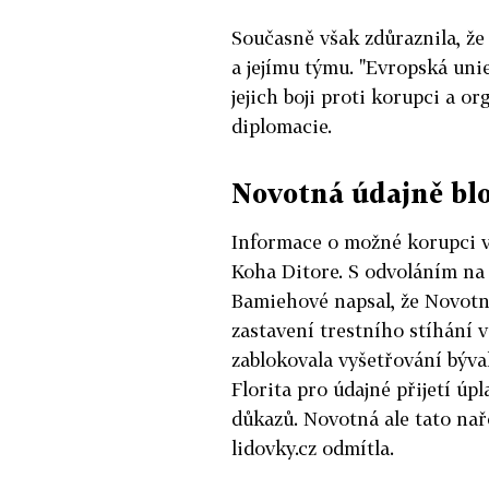
Současně však zdůraznila, ž
a jejímu týmu. "Evropská un
jejich boji proti korupci a o
diplomacie.
Novotná údajně blo
Informace o možné korupci v 
Koha Ditore. S odvoláním n
Bamiehové napsal, že Novotná
zastavení trestního stíhání 
zablokovala vyšetřování býv
Florita pro údajné přijetí úp
důkazů. Novotná ale tato na
lidovky.cz odmítla.