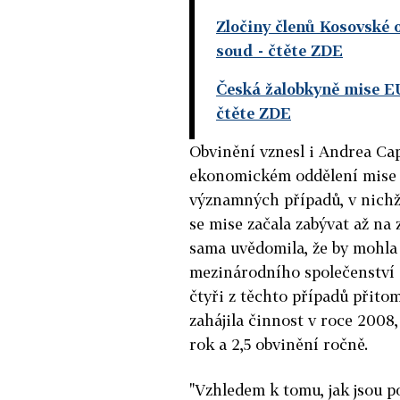
Zločiny členů Kosovské
soud
- čtěte ZDE
Česká žalobkyně mise EU
čtěte ZDE
Obvinění vznesl i Andrea Cap
ekonomickém oddělení mise E
významných případů, v nichž
se mise začala zabývat až na 
sama uvědomila, že by mohla 
mezinárodního společenství o
čtyři z těchto případů přito
zahájila činnost v roce 2008
rok a 2,5 obvinění ročně.
"Vzhledem k tomu, jak jsou p