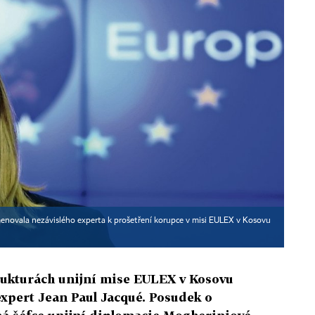
menovala nezávislého experta k prošetření korupce v misi EULEX v Kosovu
rukturách unijní mise EULEX v Kosovu
expert Jean Paul Jacqué. Posudek o