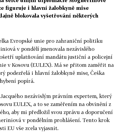
á šéfce unijní diplomacie Mogheriniové
e figuruje i hlavní žalobkyně mise
dajně blokovala vyšetřování některých
elka Evropské unie pro zahraniční politiku
niová v pondělí jmenovala nezávislého
ošetří uplatňování mandátu justiční a policejní
nie v Kosovu (EULEX). Má se přitom zaměřit na
prý podezřelá i hlavní žalobkyně mise, Češka
hybení popírá.
 Jacquého nezávislým právním expertem, který
osovu EULEX, a to se zaměřením na obvinění z
ého, aby mi předložil svou zprávu a doporučení
heriniová v pondělním prohlášení. Tento krok
ti EU vše zcela vyjasnit.