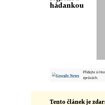
hádankou
Přidejte si H
zprávách.
Tento článek
je
zdar