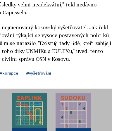
výsledky velmi neadekvátní," řekl nedávno
n Capussela.
i nejmenovaný kosovský vyšetřovatel. Jak řekl
řování týkající se vysoce postavených politiků
 mise narazilo. "Existují tady lidé, kteří zabíjejí
e z toho díky UNMIKu a EULEXu," uvedl tento
 civilní správu OSN v Kosovu.
#korupce
#vyšetřování