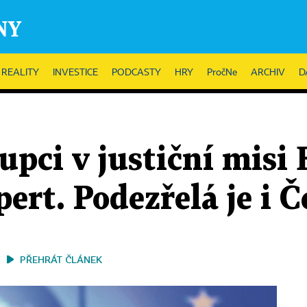
REALITY
INVESTICE
PODCASTY
HRY
PročNe
ARCHIV
D
pci v justiční misi 
pert. Podezřelá je i 
PŘEHRÁT ČLÁNEK