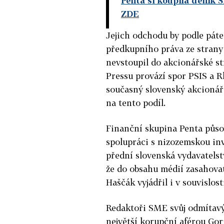
Penta si koupila deník 
ZDE
Jejich odchodu by podle pát
předkupního práva ze strany 
nevstoupil do akcionářské st
Pressu provází spor PSIS a 
současný slovenský akcionář 
na tento podíl.
Finanční skupina Penta působ
spolupráci s nizozemskou in
přední slovenská vydavatelstv
že do obsahu médií zasahova
Haščák vyjádřil i v souvislos
Redaktoři SME svůj odmítavý 
největší korupční aférou Gori