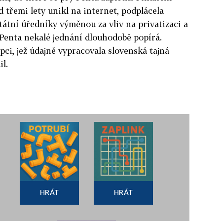
d třemi lety unikl na internet, podplácela
tátní úředníky výměnou za vliv na privatizaci a
Penta nekalé jednání dlouhodobě popírá.
i, jež údajně vypracovala slovenská tajná
l.
HRÁT
HRÁT