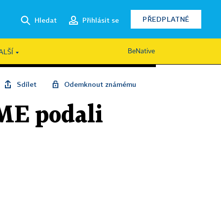
PŘEDPLATNÉ
Hledat
Přihlásit se
BeNative
ALŠÍ
Sdílet
Odemknout známému
ME podali