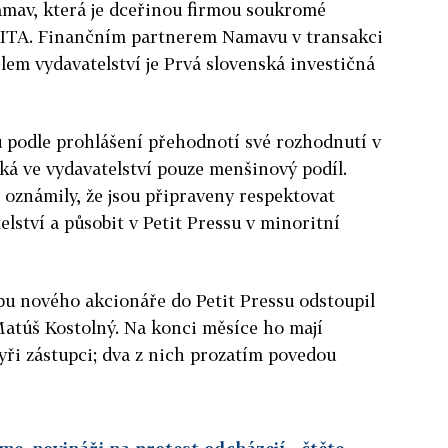
mav, která je dceřinou firmou soukromé
SITA. Finančním partnerem Namavu v transakci
lem vydavatelství je Prvá slovenská investičná
ů podle prohlášení přehodnotí své rozhodnutí v
ská ve vydavatelství pouze menšinový podíl.
 oznámily, že jsou připraveny respektovat
lství a působit v Petit Pressu v minoritní
pu nového akcionáře do Petit Pressu odstoupil
atúš Kostolný. Na konci měsíce ho mají
yři zástupci; dva z nich prozatím povedou