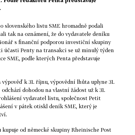
 Podle redaktorů Penta představuje
.
ho slovenského listu SME hromadně podali
ali tak na oznámení, že do vydavatele deníku
ionář s finanční podporou investiční skupiny
ti účasti Penty na transakci se už minulý týden
kce SME, podle kterých Penta představuje
výpověď k 31. říjnu, výpovědní lhůta uplyne 31.
 odchází dohodou na vlastní žádost už k 31.
rohlášení vydavatel listu, společnost Petit
ášení v pátek otiskl deník SME, který je
ví.
su kupuje od německé skupiny Rheinische Post