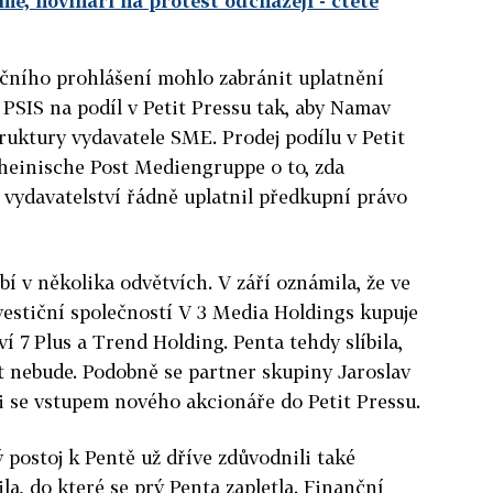
Sme, novináři na protest odcházejí
- čtěte
ečního prohlášení mohlo zabránit uplatnění
PSIS na podíl v Petit Pressu tak, aby Namav
ruktury vydavatele SME. Prodej podílu v Petit
Rheinische Post Mediengruppe o to, zda
vydavatelství řádně uplatnil předkupní právo
í v několika odvětvích. V září oznámila, že ve
vestiční společností V 3 Media Holdings kupuje
í 7 Plus a Trend Holding. Penta tehdy slíbila,
t nebude. Podobně se partner skupiny Jaroslav
ti se vstupem nového akcionáře do Petit Pressu.
postoj k Pentě už dříve zdůvodnili také
la, do které se prý Penta zapletla. Finanční