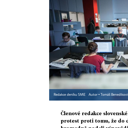
Redakce deníku SME
Autor ▪
Tomáš Benedikovi
Členové redakce slovenskéh
protest proti tomu, že do 