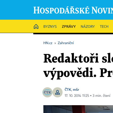
ZPRÁVY
HOME
BYZNYS
NÁZORY
TECH
HN.cz
›
Zahraniční
Redaktoři s
výpovědi. Pr
ČTK
mšr
,
17. 10. 2014 11:25 ▪ 3 min. čtení