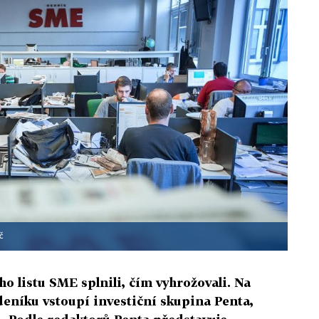
č
o listu SME splnili, čím vyhrožovali. Na
deníku vstoupí investiční skupina Penta,