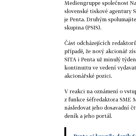
Mediengruppe společnost Na
slovenské tiskové agentury 
je Penta. Druhým spolumajite
skupina (PSIS).
Část odcházejících redaktor
případě, že nový akcionář zí
SITA i Penta už minulý týden
kontinuitu ve vedení vydavate
akcionářské pozici.
V reakci na oznámení o vstu
z funkce šéfredaktora SME M
následovat jeho dosavadní čt
deník a jeho portál.