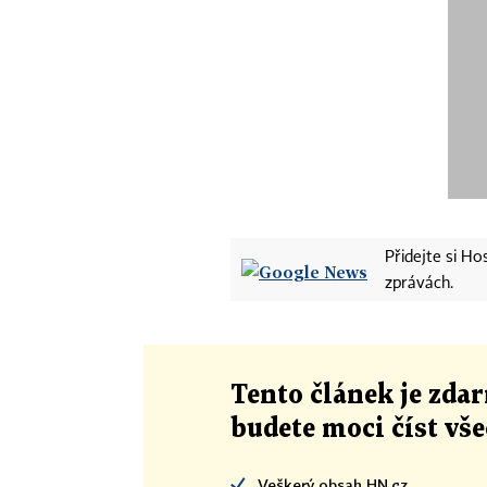
Přidejte si H
zprávách.
Tento článek
je
zdar
budete moci číst vš
Veškerý obsah HN.cz