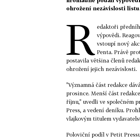
hromadně podali výpovědi.
ohrožení nezávislosti listu
R
edaktoři přední
výpovědi. Reagov
vstoupí nový akc
Penta. Právě pro
postavila většina členů reda
ohrožení jejich nezávislosti.
"Významná část redakce dává 
prosince. Menší část redakce
říjnu," uvedli ve společném p
Press, a vedení deníku. Prohl
vlajkovým titulem vydavatelst
Poloviční podíl v Petit Pres