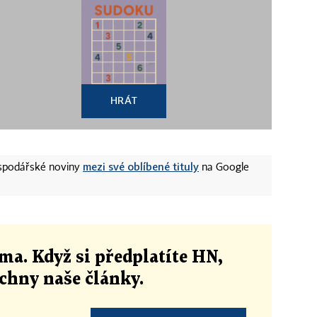
HRÁT
mezi své oblíbené tituly
ospodářské noviny
na Google
ma. Když si předplatíte HN,
echny naše články
.