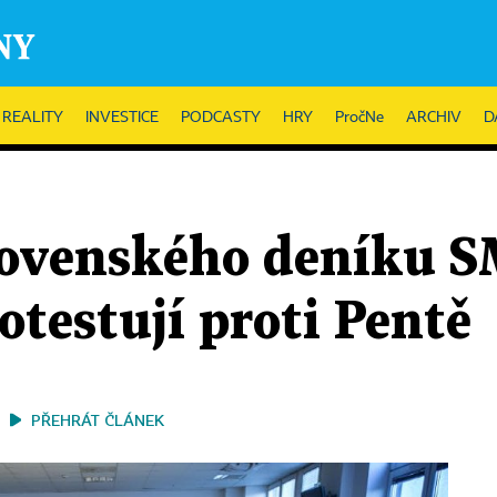
REALITY
INVESTICE
PODCASTY
HRY
PročNe
ARCHIV
D
lovenského deníku S
otestují proti Pentě
PŘEHRÁT ČLÁNEK