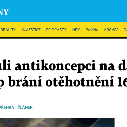
REALITY
INVESTICE
PODCASTY
HRY
PročNe
ARCHIV
D
li antikoncepci na 
p brání otěhotnění 16
PŘEHRÁT ČLÁNEK