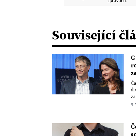
zprávách.
Související čl
G
r
z
Ča
dí
za
9. 
Č
s