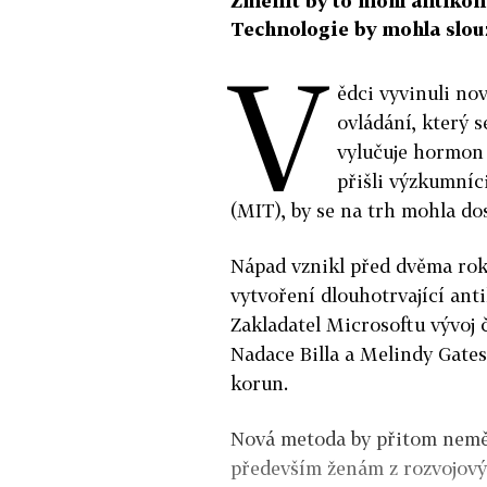
Změnit by to mohl antikonc
Technologie by mohla slou
V
ědci vyvinuli no
ovládání, který 
vylučuje hormon 
přišli výzkumníc
(MIT), by se na trh mohla dos
Nápad vznikl před dvěma roky
vytvoření dlouhotrvající ant
Zakladatel Microsoftu vývoj 
Nadace Billa a Melindy Gate
korun.
Nová metoda by přitom neměl
především ženám z rozvojovýc