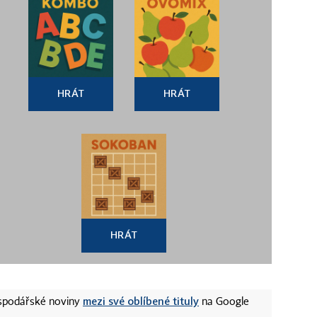
HRÁT
HRÁT
HRÁT
mezi své oblíbené tituly
ospodářské noviny
na Google