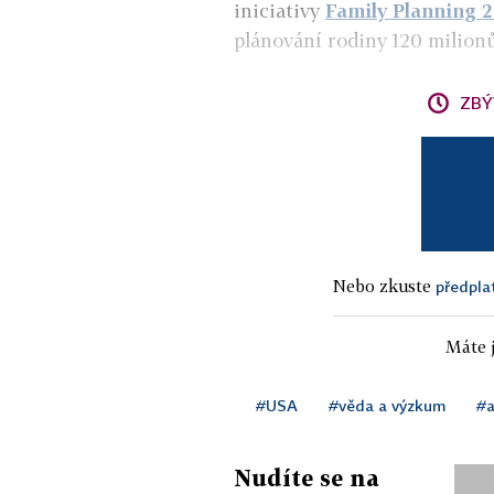
iniciativy
Family Planning 
plánování rodiny 120 milion
ZBÝ
Nebo zkuste
předpla
Máte j
#USA
#věda a výzkum
#a
Nudíte se na