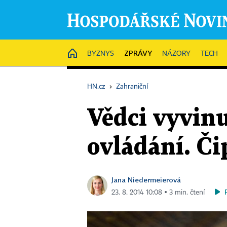
ZPRÁVY
HOME
BYZNYS
NÁZORY
TECH
HN.cz
›
Zahraniční
Vědci vyvinu
ovládání. Či
Jana Niedermeierová
23. 8. 2014 10:08 ▪ 3 min. čtení