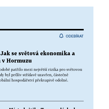
ODEBÍRAT
 Jak se světová ekonomika a
m v Hormuzu
obě patřilo mezi největší rizika pro světovou
y byl průliv střídavě uzavřen, částečně
obální hospodářství překvapivě odolné.