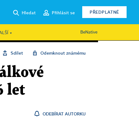
PŘEDPLATNÉ
Hledat
Přihlásit se
BeNative
ALŠÍ
Sdílet
Odemknout známému
dálkové
 let
ODEBÍRAT AUTORKU