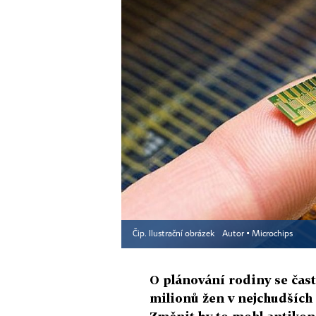
Čip. Ilustrační obrázek
Autor ▪
Microchips
O plánování rodiny se čast
milionů žen v nejchudších