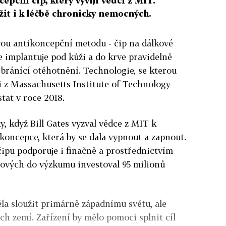
epční čip, který vyvíjí vědci z MIT.
žit i k léčbě chronicky nemocných.
vou antikoncepční metodu - čip na dálkové
se implantuje pod kůži a do krve pravidelně
bránící otěhotnění. Technologie, se kterou
i z Massachusetts Institute of Technology
tat v roce 2018.
, když Bill Gates vyzval vědce z MIT k
ikoncepce, která by se dala vypnout a zapnout.
čipu podporuje i finačně a prostřednictvím
sových do výzkumu investoval 95 milionů
a sloužit primárně západnímu světu, ale
h zemí. Zařízení by mělo pomoci splnit cíl