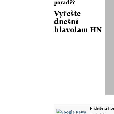
poradě?
Vyřešte
dnešní
hlavolam HN
Přidejte si H