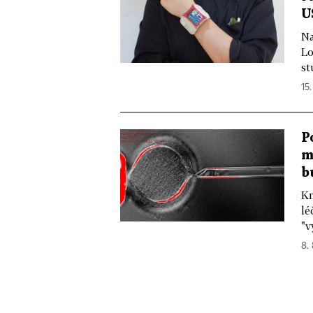
U
Na
Lo
st
15.
P
m
b
Km
lé
"v
8.