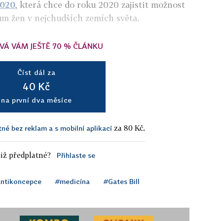
2020
, která chce do roku 2020 zajistit možnost
ům žen v nejchudších zemích světa.
VÁ VÁM JEŠTĚ 70 % ČLÁNKU
Číst dál za
40 Kč
na první dva měsíce
za 80 Kč.
tné bez reklam a s mobilní aplikací
iž předplatné?
Přihlaste se
ntikoncepce
#medicína
#Gates Bill