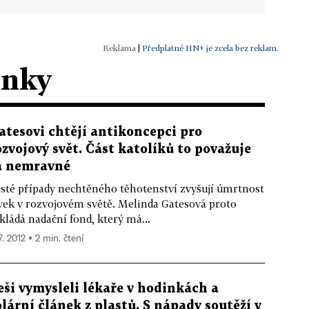
|
Předplatné HN+ je zcela bez reklam.
ánky
atesovi chtějí antikoncepci pro
ozvojový svět. Část katolíků to považuje
a nemravné
sté případy nechtěného těhotenství zvyšují úmrtnost
vek v rozvojovém světě. Melinda Gatesová proto
kládá nadační fond, který má...
7. 2012 ▪ 2 min. čtení
eši vymysleli lékaře v hodinkách a
olární článek z plastů. S nápady soutěží v