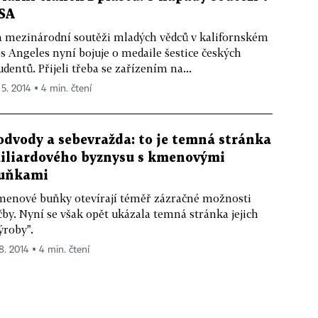
SA
 mezinárodní soutěži mladých vědců v kalifornském
s Angeles nyní bojuje o medaile šestice českých
udentů. Přijeli třeba se zařízením na...
 5. 2014 ▪ 4 min. čtení
odvody a sebevražda: to je temná stránka
iliardového byznysu s kmenovými
uňkami
enové buňky otevírají téměř zázračné možnosti
čby. Nyní se však opět ukázala temná stránka jejich
ýroby".
 8. 2014 ▪ 4 min. čtení