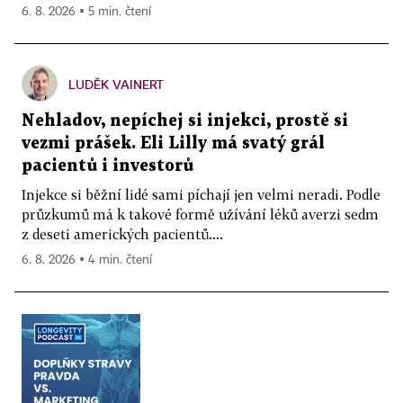
6. 8. 2026 ▪ 5 min. čtení
LUDĚK VAINERT
Nehladov, nepíchej si injekci, prostě si
vezmi prášek. Eli Lilly má svatý grál
pacientů i investorů
Injekce si běžní lidé sami píchají jen velmi neradi. Podle
průzkumů má k takové formě užívání léků averzi sedm
z deseti amerických pacientů....
6. 8. 2026 ▪ 4 min. čtení