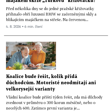
majákem skrze „Turkovu“ křižovatku?
Před několika dny se do jedné pražské křižovatky
přihnalo obří luxusní BMW se začerněnými skly a
blikajícím majáčkem na střeše. Na červenou...
4. 8. 2026 ▪ 6 min. čtení
Koalice bude řešit, kolik přidá
důchodcům. Motoristé neodmítají ani
velkorysejší varianty
Vládní koalice bude příští týden řešit, zda má důchody
zvednout v průměru o 300 korun měsíčně, nebo o
necelých 600. Zatímco první varianta je...