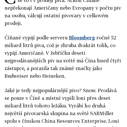
se to i v prodeji piva. Ačkoli Číňané
nepřekonají Američany nebo Evropany v počtu piv
na osobu, válcují ostatní pivovary v celkovém
prodeji.
Číňané vypijí podle serveru
Bloomberg
ročně 52
miliard litrů piva, což je zhruba dvakrát tolik, co
vypijí Američané. V žebříčku deseti
nejprodávanějších piv na světě má Čína hned čtyři
zástupce, a porazila tak známé značky jako
Budweiser nebo Heineken.
Jaké je tedy nejpopulárnější pivo? Snow. Prodává
se pouze v Číně a místní vypili loni přes deset
miliard litrů tohoto ležáku. Vyrábí ho druhá
největší pivovarská skupina na světě SABMiller
spolu s čínskou China Resources Enterprise. Loni