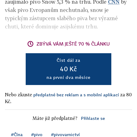
zaujímalo pivo Snow 5,3
%
na trhu. Podle
CNN
by
však pivo Evropanům nechutnalo, snow je
typickým zástupcem slabého piva bez výrazné
chuti, které dominuje asijskému trhu.
ZBÝVÁ VÁM JEŠTĚ 70 % ČLÁNKU
Číst dál za
40 Kč
na první dva měsíce
Nebo zkuste
za 80
předplatné bez reklam a s mobilní aplikací
Kč.
Máte již předplatné?
Přihlaste se
#Čína
#pivo
#pivovarnictví