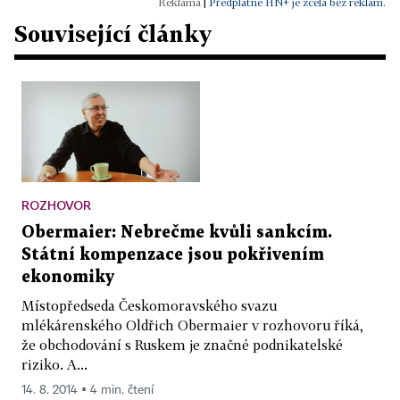
|
Předplatné HN+ je zcela bez reklam.
Související články
ROZHOVOR
Obermaier: Nebrečme kvůli sankcím.
Státní kompenzace jsou pokřivením
ekonomiky
Místopředseda Českomoravského svazu
mlékárenského Oldřich Obermaier v rozhovoru říká,
že obchodování s Ruskem je značné podnikatelské
riziko. A...
14. 8. 2014 ▪ 4 min. čtení