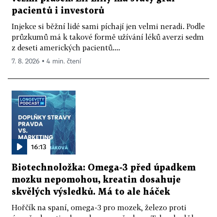
pacientů i investorů
Injekce si běžní lidé sami píchají jen velmi neradi. Podle
průzkumů má k takové formě užívání léků averzi sedm
z deseti amerických pacientů....
7. 8. 2026 ▪ 4 min. čtení
16:13
Biotechnoložka: Omega-3 před úpadkem
mozku nepomohou, kreatin dosahuje
skvělých výsledků. Má to ale háček
Hořčík na spaní, omega-3 pro mozek, železo proti