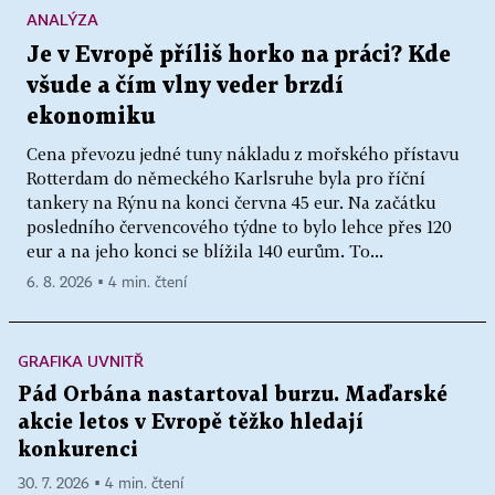
ANALÝZA
Je v Evropě příliš horko na práci? Kde
všude a čím vlny veder brzdí
ekonomiku
Cena převozu jedné tuny nákladu z mořského přístavu
Rotterdam do německého Karlsruhe byla pro říční
tankery na Rýnu na konci června 45 eur. Na začátku
posledního červencového týdne to bylo lehce přes 120
eur a na jeho konci se blížila 140 eurům. To...
6. 8. 2026 ▪ 4 min. čtení
GRAFIKA UVNITŘ
Pád Orbána nastartoval burzu. Maďarské
akcie letos v Evropě těžko hledají
konkurenci
30. 7. 2026 ▪ 4 min. čtení