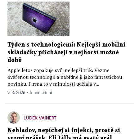
Týden s technologiemi: Nejlepší mobilní
skládačky přicházejí v nejhorší možné
době
Apple letos zopakuje svůj nejlepší trik. Vezme
ověřenou technologii a nabídne ji jako fantastickou
novinku. Firma to v minulosti udělala v...
7. 8. 2026 ▪ 4 min. čtení
LUDĚK VAINERT
Nehladov, nepíchej si injekci, prostě si
vezmi prášek. Eli Lilly má svatý grál