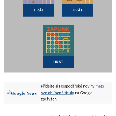
HRÁT
HRÁT
HRÁT
mezi
Přidejte si Hospodářské noviny
své oblíbené tituly
na Google
zprávách.