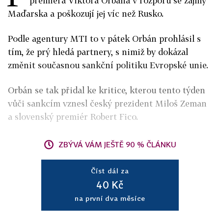
premiéra Viktora Orbána v rozporu se zájmy
Maďarska a poškozují jej víc než Rusko.
Podle agentury MTI to v pátek Orbán prohlásil s
tím, že prý hledá partnery, s nimiž by dokázal
změnit současnou sankční politiku Evropské unie.
Orbán se tak přidal ke kritice, kterou tento týden
vůči sankcím vznesl český prezident Miloš Zeman
a slovenský premiér Robert Fico.
ZBÝVÁ VÁM JEŠTĚ 90 % ČLÁNKU
Číst dál za
40 Kč
na první dva měsíce