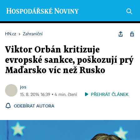
HN.cz
›
Zahraniční
Viktor Orbán kritizuje
evropské sankce, poškozují prý
Maďarsko víc než Rusko
jos
PŘEHRÁT ČLÁNEK
15. 8. 2014 16:39 ▪ 4 min. čtení
ODEBÍRAT AUTORA