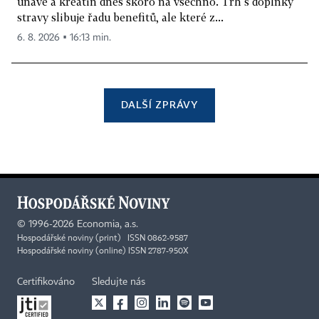
únavě a kreatin dnes skoro na všechno. Trh s doplňky
stravy slibuje řadu benefitů, ale které z...
6. 8. 2026 ▪ 16:13 min.
DALŠÍ ZPRÁVY
©
1996-2026
Economia, a.s.
Hospodářské noviny (print) ISSN 0862-9587
Hospodářské noviny (online) ISSN 2787-950X
Certifikováno
Sledujte nás