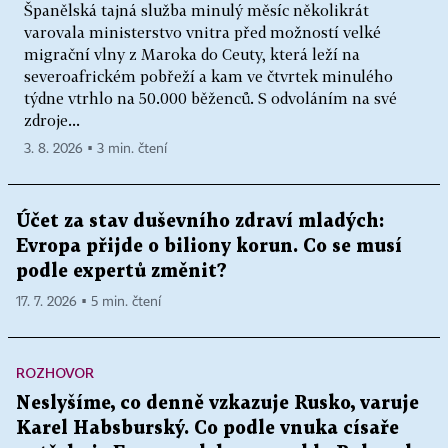
Španělská tajná služba minulý měsíc několikrát
varovala ministerstvo vnitra před možností velké
migrační vlny z Maroka do Ceuty, která leží na
severoafrickém pobřeží a kam ve čtvrtek minulého
týdne vtrhlo na 50.000 běženců. S odvoláním na své
zdroje...
3. 8. 2026 ▪ 3 min. čtení
Účet za stav duševního zdraví mladých:
Evropa přijde o biliony korun. Co se musí
podle expertů změnit?
17. 7. 2026 ▪ 5 min. čtení
ROZHOVOR
Neslyšíme, co denně vzkazuje Rusko, varuje
Karel Habsburský. Co podle vnuka císaře