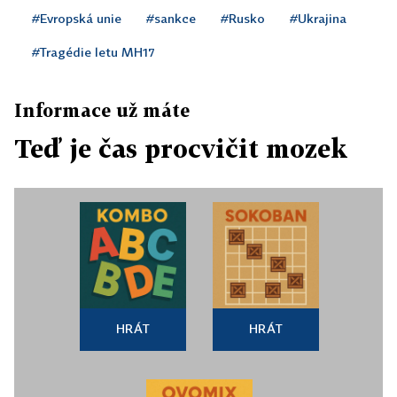
#Evropská unie
#sankce
#Rusko
#Ukrajina
#Tragédie letu MH17
Informace už máte
Teď je čas procvičit mozek
HRÁT
HRÁT