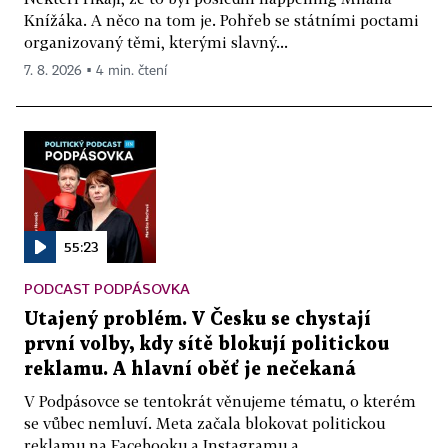
Knížáka. A něco na tom je. Pohřeb se státními poctami
organizovaný těmi, kterými slavný...
7. 8. 2026 ▪ 4 min. čtení
55:23
PODCAST PODPÁSOVKA
Utajený problém. V Česku se chystají
první volby, kdy sítě blokují politickou
reklamu. A hlavní oběť je nečekaná
V Podpásovce se tentokrát věnujeme tématu, o kterém
se vůbec nemluví. Meta začala blokovat politickou
reklamu na Facebooku a Instagramu a...