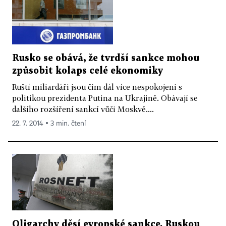
Rusko se obává, že tvrdší sankce mohou
způsobit kolaps celé ekonomiky
Ruští miliardáři jsou čím dál více nespokojeni s
politikou prezidenta Putina na Ukrajině. Obávají se
dalšího rozšíření sankcí vůči Moskvě....
22. 7. 2014 ▪ 3 min. čtení
Oligarchy děsí evropské sankce. Ruskou