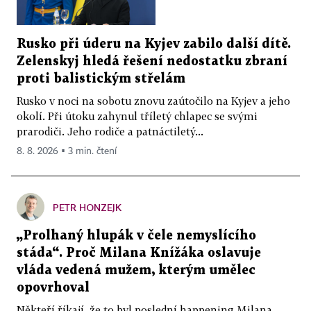
Rusko při úderu na Kyjev zabilo další dítě.
Zelenskyj hledá řešení nedostatku zbraní
proti balistickým střelám
Rusko v noci na sobotu znovu zaútočilo na Kyjev a jeho
okolí. Při útoku zahynul tříletý chlapec se svými
prarodiči. Jeho rodiče a patnáctiletý...
8. 8. 2026 ▪ 3 min. čtení
PETR HONZEJK
„Prolhaný hlupák v čele nemyslícího
stáda“. Proč Milana Knížáka oslavuje
vláda vedená mužem, kterým umělec
opovrhoval
Někteří říkají, že to byl poslední happening Milana