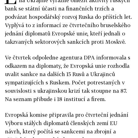
na Ukrajině výrazně omezit aktivity ruských
bank se státní účasti na finančních trzích a
podvázat hospodářský rozvoj Ruska do příštích let.
Vyplývá to z informací ze čtvrtečního bruselského
jednání diplomatů Evropské unie, kteří jednali o
takzvaných sektorových sankcích proti Moskvě.
Ve čtvrtek odpoledne agentura DPA informovala s
odkazem na diplomaty, že Evropská unie rozhodla
uvalit sankce na dalších 15 Rusů a Ukrajinců
sympatizujících s Ruskem. Počet potrestaných v
souvislosti s ukrajinskou krizí tak stoupne na 87.
Na seznam přibude i 18 institucí a firem.
Evropská komise připravila pro čtvrteční jednání
Výboru stálých diplomatů členských zemí EU
návrh, který počítá se sankcemi na zbrojní a