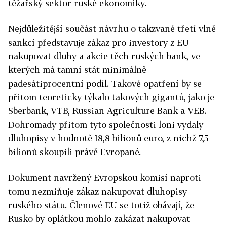
těžařský sektor ruské ekonomiky.
Nejdůležitější součást návrhu o takzvané třetí vlně
sankcí představuje zákaz pro investory z EU
nakupovat dluhy a akcie těch ruských bank, ve
kterých má tamní stát minimálně
padesátiprocentní podíl. Takové opatření by se
přitom teoreticky týkalo takových gigantů, jako je
Sberbank, VTB, Russian Agriculture Bank a VEB.
Dohromady přitom tyto společnosti loni vydaly
dluhopisy v hodnotě 18,8 bilionů euro, z nichž 7,5
bilionů skoupili právě Evropané.
Dokument navržený Evropskou komisí naproti
tomu nezmiňuje zákaz nakupovat dluhopisy
ruského státu. Členové EU se totiž obávají, že
Rusko by oplátkou mohlo zakázat nakupovat