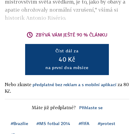
mistrovstvím světa svědkem, je to, jako by obavy a
apatie ohrožovaly normální vzrušení,“ všímá si
historik Antonio Risério.
ZBÝVÁ VÁM JEŠTĚ 90 % ČLÁNKU
Číst dál za
40 Kč
na první dva měsíce
Nebo zkuste
za 80
předplatné bez reklam a s mobilní aplikací
Kč.
Máte již předplatné?
Přihlaste se
#Brazílie
#MS fotbal 2014
#FIFA
#protest