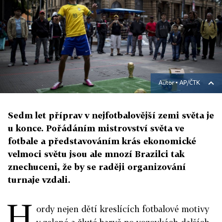
Autor ▪
AP/ČTK
Sedm let příprav v nejfotbalovější zemi světa je
u konce. Pořádáním mistrovství světa ve
fotbale a představováním krás ekonomické
velmoci světu jsou ale mnozí Brazilci tak
znechuceni, že by se raději organizování
turnaje vzdali.
H
ordy nejen dětí kreslících fotbalové motivy