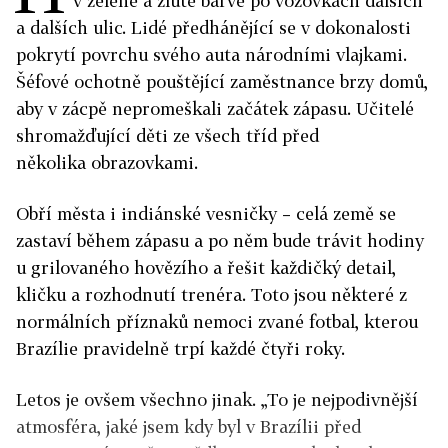
v zelené a žluté barvě po vozovkách dalších
a dalších ulic. Lidé předhánějící se v dokonalosti
pokrytí povrchu svého auta národními vlajkami.
Šéfové ochotně pouštějící zaměstnance brzy domů,
aby v zácpě nepromeškali začátek zápasu. Učitelé
shromažďující děti ze všech tříd před
několika obrazovkami.
Obří města i indiánské vesničky – celá země se
zastaví během zápasu a po něm bude trávit hodiny
u grilovaného hovězího a řešit každičký detail,
kličku a rozhodnutí trenéra. Toto jsou některé z
normálních příznaků nemoci zvané fotbal, kterou
Brazílie pravidelně trpí každé čtyři roky.
Letos je ovšem všechno jinak. „To je nejpodivnější
atmosféra, jaké jsem kdy byl v Brazílii před