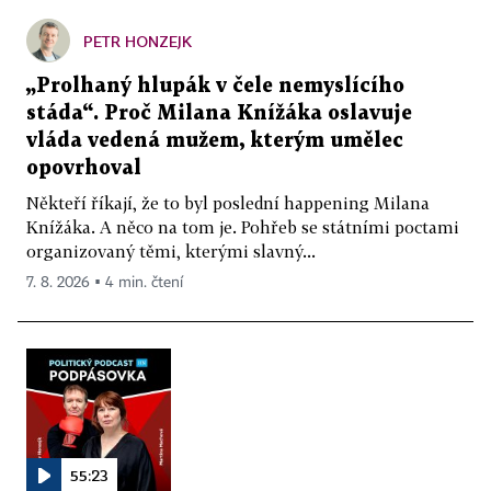
PETR HONZEJK
„Prolhaný hlupák v čele nemyslícího
stáda“. Proč Milana Knížáka oslavuje
vláda vedená mužem, kterým umělec
opovrhoval
Někteří říkají, že to byl poslední happening Milana
Knížáka. A něco na tom je. Pohřeb se státními poctami
organizovaný těmi, kterými slavný...
7. 8. 2026 ▪ 4 min. čtení
55:23