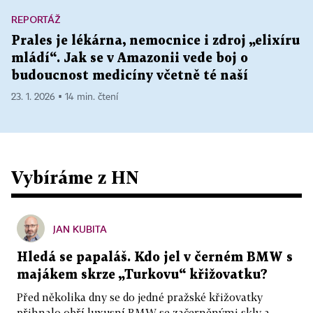
REPORTÁŽ
Prales je lékárna, nemocnice i zdroj „elixíru
mládí“. Jak se v Amazonii vede boj o
budoucnost medicíny včetně té naší
23. 1. 2026 ▪ 14 min. čtení
Vybíráme z HN
JAN KUBITA
Hledá se papaláš. Kdo jel v černém BMW s
majákem skrze „Turkovu“ křižovatku?
Před několika dny se do jedné pražské křižovatky
přihnalo obří luxusní BMW se začerněnými skly a