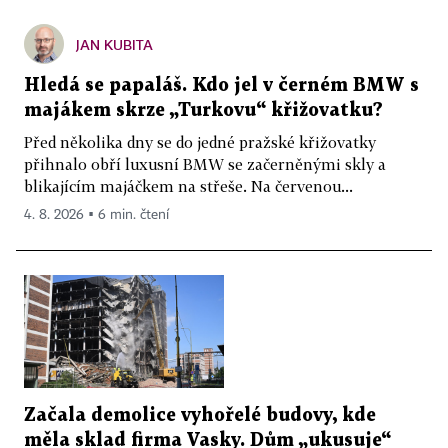
JAN KUBITA
Hledá se papaláš. Kdo jel v černém BMW s
majákem skrze „Turkovu“ křižovatku?
Před několika dny se do jedné pražské křižovatky
přihnalo obří luxusní BMW se začerněnými skly a
blikajícím majáčkem na střeše. Na červenou...
4. 8. 2026 ▪ 6 min. čtení
Začala demolice vyhořelé budovy, kde
měla sklad firma Vasky. Dům „ukusuje“