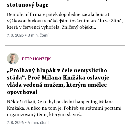
stotunový bagr
Demoliční firma v pátek dopoledne začala bourat
výškovou budovu v někdejším továrním areálu ve Zlíně,
která v červenci vyhořela. Zničený objekt...
7. 8. 2026 ▪ 3 min. čtení
PETR HONZEJK
„Prolhaný hlupák v čele nemyslícího
stáda“. Proč Milana Knížáka oslavuje
vláda vedená mužem, kterým umělec
opovrhoval
Někteří říkají, že to byl poslední happening Milana
Knížáka. A něco na tom je. Pohřeb se státními poctami
organizovaný těmi, kterými slavný...
7. 8. 2026 ▪ 4 min. čtení