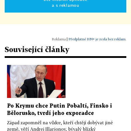
a s reklamou
|
Předplatné HN+ je zcela bez reklam.
Související články
Po Krymu chce Putin Pobaltí, Finsko i
Bělorusko, tvrdí jeho exporadce
Západ zapomněl na vůdce, kteří chtějí dobývat jiné
země, věří Andrej Illarionov, bývalý blízký