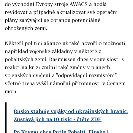
do východní Evropy stroje AWACS a hodlá
revidovat a případně aktualizovat své operační
plány zabývající se obranou potenciálně
ohrožených zemí.
Někteří politici aliance už také hovoří o možnosti
například vojenské základny v některé z
pobaltských zemí. Rasmussen dnes v souvislosti s
reakcí na krizi zmínil také změny v plánech
vojenských cvičení a "odpovídající rozmístění",
včetně třeba vyšší námořní přítomnosti v Černém
moři.
Rusko stahuje vojáky od ukrajinských hranic.
Zůstává jich na 10 tisíc
- čtěte ZDE
Po Krymu chce Putin Pobaltí, Finsko i