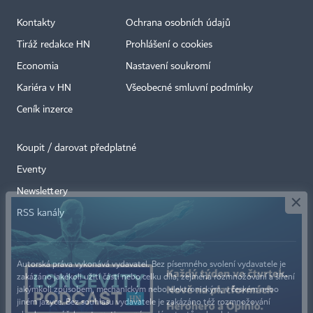
Kontakty
Ochrana osobních údajů
Tiráž redakce HN
Prohlášení o cookies
Economia
Nastavení soukromí
Kariéra v HN
Všeobecné smluvní podmínky
Ceník inzerce
Koupit / darovat předplatné
Eventy
×
Newslettery
RSS kanály
Autorská práva vykonává vydavatel. Bez písemného svolení vydavatele je
zakázáno jakékoli užití částí nebo celku díla, zejména rozmnožování a šíření
jakýmkoli způsobem, mechanickým nebo elektronickým, v českém nebo
jiném jazyce. Bez souhlasu vydavatele je zakázáno též rozmnožování