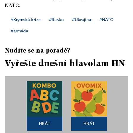
NATO.
#Krymská krize
#Rusko
#Ukrajina
#NATO
#armáda
Nudíte se na poradě?
Vyřešte dnešní hlavolam HN
HRÁT
HRÁT