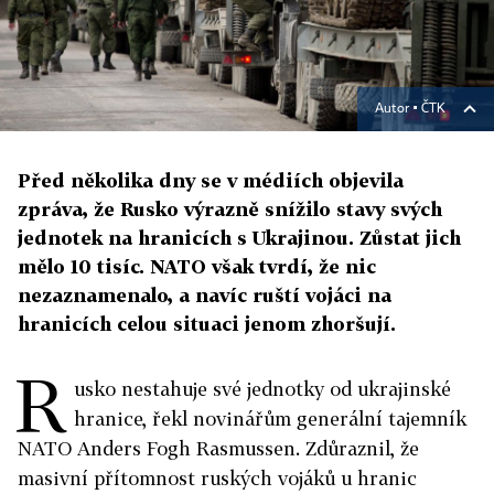
Autor ▪
ČTK
Před několika dny se v médiích objevila
zpráva, že Rusko výrazně snížilo stavy svých
jednotek na hranicích s Ukrajinou. Zůstat jich
mělo 10 tisíc. NATO však tvrdí, že nic
nezaznamenalo, a navíc ruští vojáci na
hranicích celou situaci jenom zhoršují.
R
usko nestahuje své jednotky od ukrajinské
hranice, řekl novinářům generální tajemník
NATO Anders Fogh Rasmussen. Zdůraznil, že
masivní přítomnost ruských vojáků u hranic