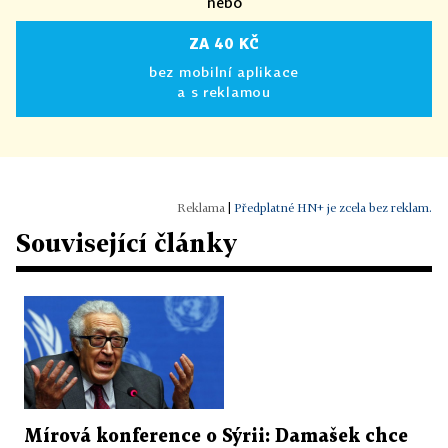
nebo
ZA 40 KČ
bez mobilní aplikace
a s reklamou
|
Předplatné HN+ je zcela bez reklam.
Související články
Mírová konference o Sýrii: Damašek chce