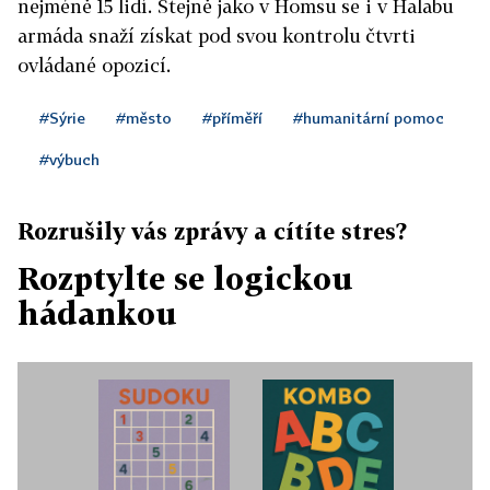
nejméně 15 lidí. Stejně jako v Homsu se i v Halabu
armáda snaží získat pod svou kontrolu čtvrti
ovládané opozicí.
#Sýrie
#město
#příměří
#humanitární pomoc
#výbuch
Rozrušily vás zprávy a cítíte stres?
Rozptylte se logickou
hádankou