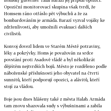
homský guvernér Talál Barazí jej připsal opozici.
Opoziční monitorovací skupina však tvrdí, že
Homsem ráno otřáslo pět výbuchů a že za
bombardováním je armáda. Barazí vyzval vojáky ke
zdrženlivosti, aby umožnili evakuaci dalších
civilistů.
Konvoj dovezl lidem ve Starém Městě potraviny,
léky a pokrývky. Homs je považován za srdce
povstání proti Asadově vládě a byl několikrát
dějištěm nejtvrdších bojů. Město je rozděleno podle
náboženské příslušnosti jeho obyvatel na čtvrti
sunnitů, kteří podporují opozici, a alávitů, kteří
stojí za vládou.
Boje jsou dnes hlášeny také z města Halab. Armáda
tam znovu shazovala sudy s výbušninami a zabila