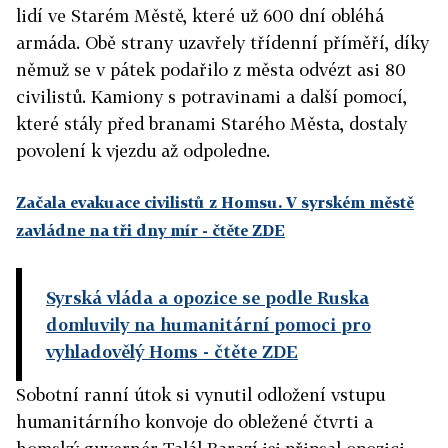
lidí ve Starém Městě, které už 600 dní obléhá
armáda. Obě strany uzavřely třídenní příměří, díky
němuž se v pátek podařilo z města odvézt asi 80
civilistů. Kamiony s potravinami a další pomocí,
které stály před branami Starého Města, dostaly
povolení k vjezdu až odpoledne.
Začala evakuace civilistů z Homsu. V syrském městě
zavládne na tři dny mír
- čtěte ZDE
Syrská vláda a opozice se podle Ruska
domluvily na humanitární pomoci pro
vyhladovělý Homs
- čtěte ZDE
Sobotní ranní útok si vynutil odložení vstupu
humanitárního konvoje do obležené čtvrti a