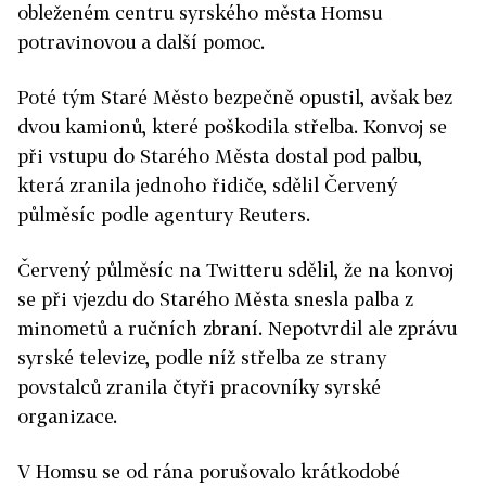
obleženém centru syrského města Homsu
potravinovou a další pomoc.
Poté tým Staré Město bezpečně opustil, avšak bez
dvou kamionů, které poškodila střelba. Konvoj se
při vstupu do Starého Města dostal pod palbu,
která zranila jednoho řidiče, sdělil Červený
půlměsíc podle agentury Reuters.
Červený půlměsíc na Twitteru sdělil, že na konvoj
se při vjezdu do Starého Města snesla palba z
minometů a ručních zbraní. Nepotvrdil ale zprávu
syrské televize, podle níž střelba ze strany
povstalců zranila čtyři pracovníky syrské
organizace.
V Homsu se od rána porušovalo krátkodobé