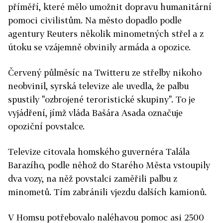
příměří, které mělo umožnit dopravu humanitární
pomoci civilistům. Na město dopadlo podle
agentury Reuters několik minometných střel a z
útoku se vzájemně obvinily armáda a opozice.
Červený půlměsíc na Twitteru ze střelby nikoho
neobvinil, syrská televize ale uvedla, že palbu
spustily "ozbrojené teroristické skupiny". To je
vyjádření, jímž vláda Bašára Asada označuje
opoziční povstalce.
Televize citovala homského guvernéra Talála
Barazího, podle něhož do Starého Města vstoupily
dva vozy, na něž povstalci zaměřili palbu z
minometů. Tím zabránili vjezdu dalších kamionů.
V Homsu potřebovalo naléhavou pomoc asi 2500