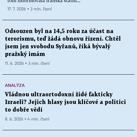
tom informovala íránská státní...
17. 7. 2026 ▪ 3 min. čtení
Odsouzen byl na 14,5 roku za účast na
terorismu, teď žádá obnovu řízení. Chtěl
jsem jen svobodu Syřanů, říká bývalý
pražský imám
11. 6. 2026 ▪ 3 min. čtení
ANALÝZA
Vládnou ultraortodoxní židé fakticky
Izraeli? Jejich hlasy jsou klíčové a politici
to dobře vědí
8. 6. 2026 ▪ 4 min. čtení