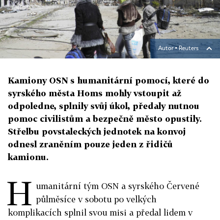
Autor ▪
Reuters
Kamiony OSN s humanitární pomocí, které do
syrského města Homs mohly vstoupit až
odpoledne, splnily svůj úkol, předaly nutnou
pomoc civilistům a bezpečně město opustily.
Střelbu povstaleckých jednotek na konvoj
odnesl zraněním pouze jeden z řidičů
kamionu.
H
umanitární tým OSN a syrského Červené
půlměsíce v sobotu po velkých
komplikacích splnil svou misi a předal lidem v