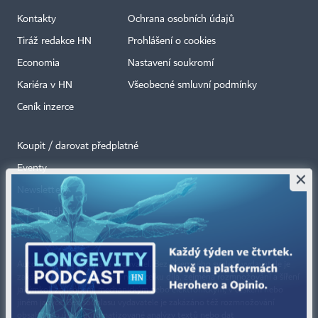
Kontakty
Ochrana osobních údajů
Tiráž redakce HN
Prohlášení o cookies
Economia
Nastavení soukromí
Kariéra v HN
Všeobecné smluvní podmínky
Ceník inzerce
Koupit / darovat předplatné
Eventy
×
Newslettery
RSS kanály
Autorská práva vykonává vydavatel. Bez písemného svolení vydavatele je
zakázáno jakékoli užití částí nebo celku díla, zejména rozmnožování a šíření
jakýmkoli způsobem, mechanickým nebo elektronickým, v českém nebo
jiném jazyce. Bez souhlasu vydavatele je zakázáno též rozmnožování
obsahu pro účely automatizované analýzy textů nebo dat