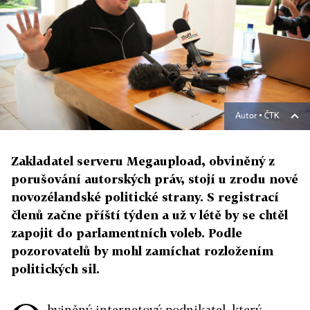
Autor ▪
ČTK
Zakladatel serveru Megaupload, obviněný z
porušování autorských práv, stojí u zrodu nové
novozélandské politické strany. S registrací
členů začne příští týden a už v létě by se chtěl
zapojit do parlamentních voleb. Podle
pozorovatelů by mohl zamíchat rozložením
politických sil.
bviněný internetový podnikatel, který