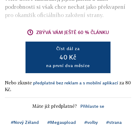
podrobnosti si však chce nechat jako překvapení
pro okamžik oficiálního založení strany.
ZBÝVÁ VÁM JEŠTĚ 60 % ČLÁNKU
Číst dál za
40 Kč
na první dva měsíce
Nebo zkuste
za 80
předplatné bez reklam a s mobilní aplikací
Kč.
Máte již předplatné?
Přihlaste se
#Nový Zéland
#Megaupload
#volby
#strana