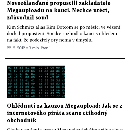
Novozélanďané propustili zakladatele
Megauploadu na kauci. Nechce utéct,
zdůvodnil soud
Kim Schmitz alias Kim Dotcom se po měsíci ve vězení
dočkal propuštění. Soudce rozhodl o kauci s ohledem
na fakt, že podezřelý prý nemá v úmyslu...
22. 2. 2012 ▪ 3 min. čtení
Ohlédnutí za kauzou Megaupload: Jak se z
internetového piráta stane ctihodný
obchodník
Okolo uzavření serveru Megaupload slyšíme silná slova