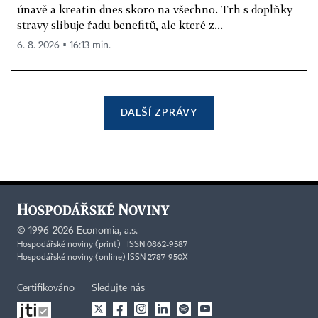
únavě a kreatin dnes skoro na všechno. Trh s doplňky
stravy slibuje řadu benefitů, ale které z...
6. 8. 2026 ▪ 16:13 min.
DALŠÍ ZPRÁVY
©
1996-2026
Economia, a.s.
Hospodářské noviny (print) ISSN 0862-9587
Hospodářské noviny (online) ISSN 2787-950X
Certifikováno
Sledujte nás