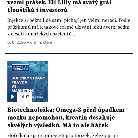
vezmi prášek. Eli Lilly má svatý grál
tlouštíků i investorů
Injekce si běžní lidé sami píchají jen velmi neradi. Podle
průzkumů má k takové formě užívání léků averzi sedm
z deseti amerických pacientů....
6. 8. 2026 ▪ 4 min. čtení
16:13
Biotechnoložka: Omega-3 před úpadkem
mozku nepomohou, kreatin dosahuje
skvělých výsledků. Má to ale háček
Hořčík na spaní, omega-3 pro mozek, železo proti