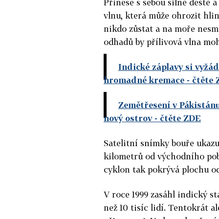
Přinese s sebou silné deště 
vlnu, která může ohrozit hl
nikdo zůstat a na moře nesmě
odhadů by přílivová vlna moh
Indické záplavy si vyžád
hromadné kremace
- čtěte
Zemětřesení v Pákistánu 
nový ostrov
- čtěte ZDE
Satelitní snímky bouře ukazuj
kilometrů od východního pob
cyklon tak pokrývá plochu od
V roce 1999 zasáhl indický st
než 10 tisíc lidí. Tentokrát al