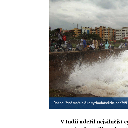
Rozbouřené moře bičuje východoindické pobřeží
V Indii udeřil nejsilnější