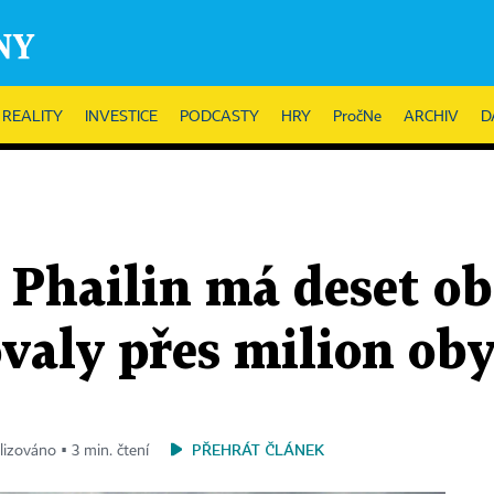
REALITY
INVESTICE
PODCASTY
HRY
PročNe
ARCHIV
D
Phailin má deset ob
valy přes milion oby
PŘEHRÁT ČLÁNEK
alizováno ▪ 3 min. čtení