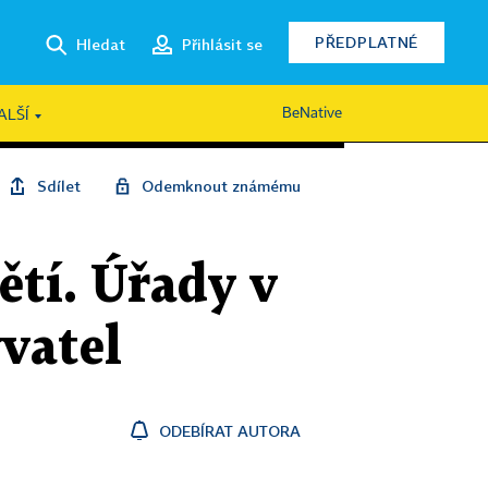
PŘEDPLATNÉ
Hledat
Přihlásit se
BeNative
ALŠÍ
Sdílet
Odemknout známému
ětí. Úřady v
vatel
ODEBÍRAT AUTORA