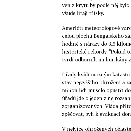
ven z krytu by podle něj bylo
všude lítají třísky.
Američtí meteorologové varov
celou plochu Bengálského zál
hodině s nárazy do 315 kilom
historické rekordy. "Pokud to
tvrdí odborník na hurikány 
Úřady kvůli možným katastro
stav nejvyššího ohrožení a za
milion lidí muselo opustit d
úřadů jde o jeden z nejrozsáh
zorganizovaných. Vláda přito
zpěčovat, byli k evakuaci don
V nejvíce ohrožených oblast