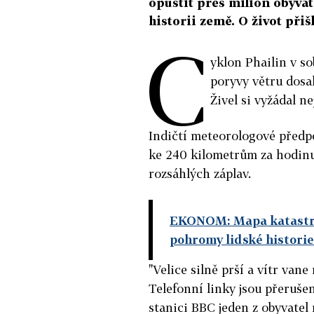
opustit přes milion obyvate
historii země. O život přiš
C
yklon Phailin v s
poryvy větru dosa
Živel si vyžádal n
Indičtí meteorologové předpo
ke 240 kilometrům za hodinu
rozsáhlých záplav.
EKONOM: Mapa katastrof
pohromy lidské historie
"Velice silně prší a vítr vane
Telefonní linky jsou přerušen
stanici BBC jeden z obyvatel