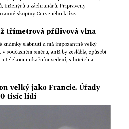
ů, inženýrů a záchranářů. Připraveny
hranné skupiny Červeného kříže.
ž třímetrová přílivová vlna
é známky slábnutí a má impozantně velký
 v současném směru, aniž by zeslábla, způsobí
 a telekomunikačním vedení, silnicích a
lon velký jako Francie. Úřady
 tisíc lidí