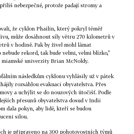
 příliš nebezpečné, protože padají stromy a
ali, že cyklon Phailin, který pokryl téměř
ivu, může dosáhnout síly větru 270 kilometrů v
etrů v hodině. Pak by živel mohl lámat
 nebude rekord, tak bude velmi, velmi blízko,"
z miamské univerzity Brian McNoldy.
fálním následkům cyklonu vyhlásily už v pátek
hájily rozsáhlou evakuaci obyvatelstva. Přes
omovy a uchýlit se do nouzových útočišť. Podle
lejších přesunů obyvatelstva dosud v Indii
m dala pokyn, aby lidé, kteří se budou
uceni silou.
ech je připraveno na 300 pohotovostních týmů