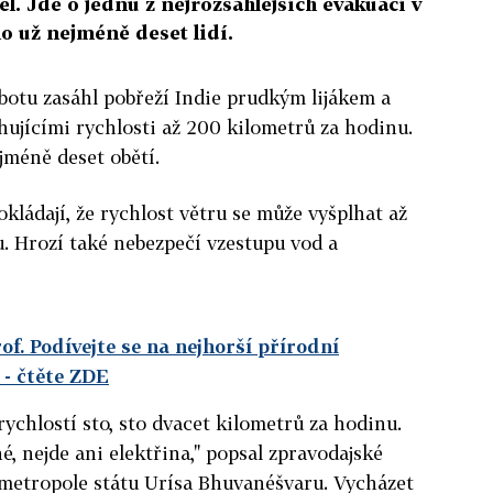
l. Jde o jednu z nejrozsáhlejších evakuací v
lo už nejméně deset lidí.
obotu zasáhl pobřeží Indie prudkým lijákem a
hujícími rychlosti až 200 kilometrů za hodinu.
ejméně deset obětí.
kládají, že rychlost větru se může vyšplhat až
. Hrozí také nebezpečí vzestupu vod a
. Podívejte se na nejhorší přírodní
- čtěte ZDE
 rychlostí sto, sto dvacet kilometrů za hodinu.
é, nejde ani elektřina," popsal zpravodajské
 metropole státu Urísa Bhuvanéšvaru. Vycházet