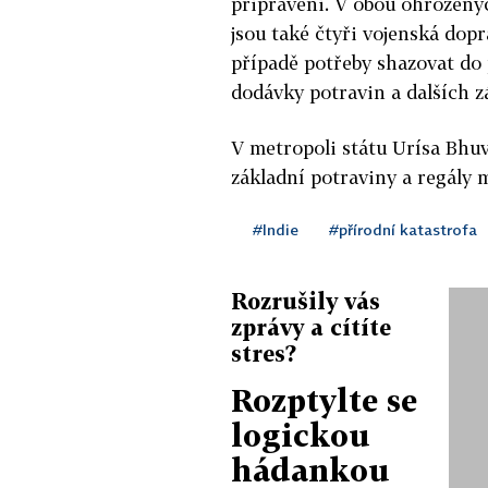
připraveni. V obou ohrožený
jsou také čtyři vojenská dopr
případě potřeby shazovat do 
dodávky potravin a dalších z
V metropoli státu Urísa Bhuv
základní potraviny a regály
#Indie
#přírodní katastrofa
Rozrušily vás
zprávy a cítíte
stres?
Rozptylte se
logickou
hádankou