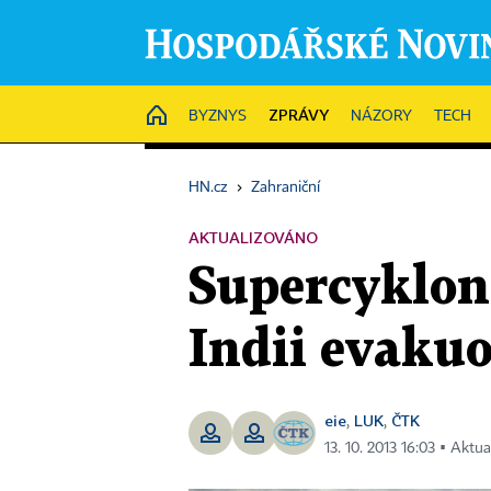
ZPRÁVY
HOME
BYZNYS
NÁZORY
TECH
HN.cz
›
Zahraniční
AKTUALIZOVÁNO
Supercyklon 
Indii evakuo
eie
LUK
ČTK
,
,
13. 10. 2013 16:03 ▪ Aktu