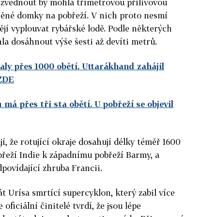
a zvednout by mohla třímetrovou přílivovou
iněné domky na pobřeží. V nich proto nesmí
jí vyplouvat rybářské lodě. Podle některých
la dosáhnout výše šesti až devíti metrů.
aly přes 1000 obětí. Uttarákhand zahájil
 ZDE
má přes tři sta obětí. U pobřeží se objevil
í, že rotující okraje dosahují délky téměř 1600
řeží Indie k západnímu pobřeží Barmy, a
povídající zhruba Francii.
át Urísa smrtící supercyklon, který zabil více
e oficiální činitelé tvrdí, že jsou lépe