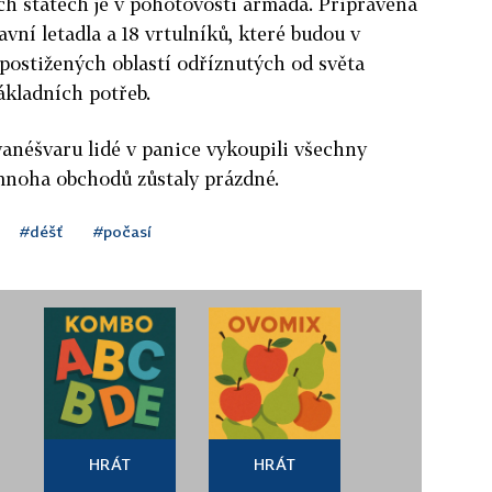
ch státech je v pohotovosti armáda. Připravená
avní letadla a 18 vrtulníků, které budou v
postižených oblastí odříznutých od světa
ákladních potřeb.
anéšvaru lidé v panice vykoupili všechny
 mnoha obchodů zůstaly prázdné.
#déšť
#počasí
HRÁT
HRÁT