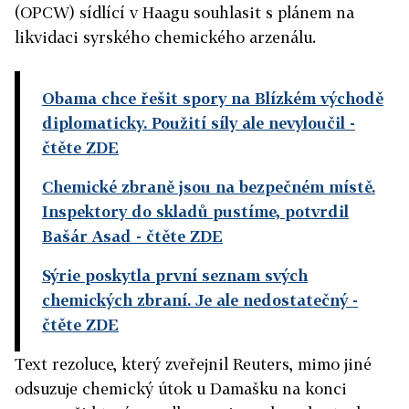
(OPCW) sídlící v Haagu souhlasit s plánem na
likvidaci syrského chemického arzenálu.
Obama chce řešit spory na Blízkém východě
diplomaticky. Použití síly ale nevyloučil
-
čtěte ZDE
Chemické zbraně jsou na bezpečném místě.
Inspektory do skladů pustíme, potvrdil
Bašár Asad
- čtěte ZDE
Sýrie poskytla první seznam svých
chemických zbraní. Je ale nedostatečný
-
čtěte ZDE
Text rezoluce, který zveřejnil Reuters, mimo jiné
odsuzuje chemický útok u Damašku na konci