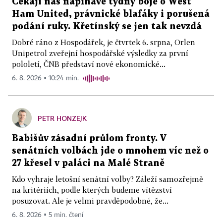
Čekají nás napínavé týdny boje o West
Ham United, právnické blafáky i porušená
podání ruky. Křetínský se jen tak nevzdá
Dobré ráno z Hospodářek, je čtvrtek 6. srpna, Orlen
Unipetrol zveřejní hospodářské výsledky za první
pololetí, ČNB představí nové ekonomické...
6. 8. 2026 ▪ 10:24 min.
PETR HONZEJK
Babišův zásadní průlom fronty. V
senátních volbách jde o mnohem víc než o
27 křesel v paláci na Malé Straně
Kdo vyhraje letošní senátní volby? Záleží samozřejmě
na kritériích, podle kterých budeme vítězství
posuzovat. Ale je velmi pravděpodobné, že...
6. 8. 2026 ▪ 5 min. čtení