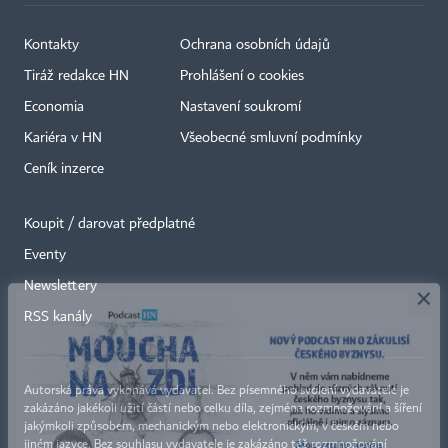
Kontakty
Ochrana osobních údajů
Tiráž redakce HN
Prohlášení o cookies
Economia
Nastavení soukromí
Kariéra v HN
Všeobecné smluvní podmínky
Ceník inzerce
Koupit / darovat předplatné
Eventy
×
Newslettery
RSS kanály
Autorská práva vykonává vydavatel. Bez písemného svolení vydavatele je
zakázáno jakékoli užití částí nebo celku díla, zejména rozmnožování a šíření
jakýmkoli způsobem, mechanickým nebo elektronickým, v českém nebo
jiném jazyce. Bez souhlasu vydavatele je zakázáno též rozmnožování