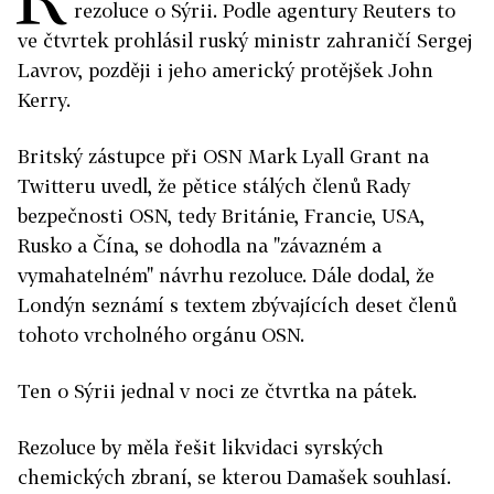
rezoluce o Sýrii. Podle agentury Reuters to
ve čtvrtek prohlásil ruský ministr zahraničí Sergej
Lavrov, později i jeho americký protějšek John
Kerry.
Britský zástupce při OSN Mark Lyall Grant na
Twitteru uvedl, že pětice stálých členů Rady
bezpečnosti OSN, tedy Británie, Francie, USA,
Rusko a Čína, se dohodla na "závazném a
vymahatelném" návrhu rezoluce. Dále dodal, že
Londýn seznámí s textem zbývajících deset členů
tohoto vrcholného orgánu OSN.
Ten o Sýrii jednal v noci ze čtvrtka na pátek.
Rezoluce by měla řešit likvidaci syrských
chemických zbraní, se kterou Damašek souhlasí.