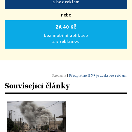
a bez reklam
nebo
ZA 40 KČ
bez mobilní aplikace
a s reklamou
|
Předplatné HN+ je zcela bez reklam.
Související články