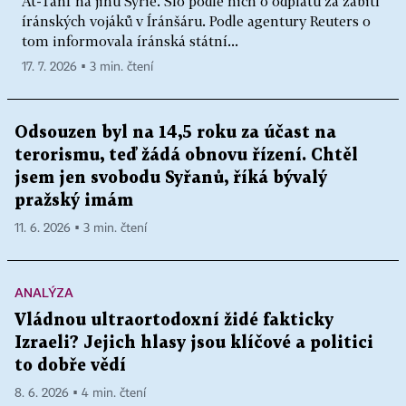
At-Tanf na jihu Sýrie. Šlo podle nich o odplatu za zabití
íránských vojáků v Íránšáru. Podle agentury Reuters o
tom informovala íránská státní...
17. 7. 2026 ▪ 3 min. čtení
Odsouzen byl na 14,5 roku za účast na
terorismu, teď žádá obnovu řízení. Chtěl
jsem jen svobodu Syřanů, říká bývalý
pražský imám
11. 6. 2026 ▪ 3 min. čtení
ANALÝZA
Vládnou ultraortodoxní židé fakticky
Izraeli? Jejich hlasy jsou klíčové a politici
to dobře vědí
8. 6. 2026 ▪ 4 min. čtení