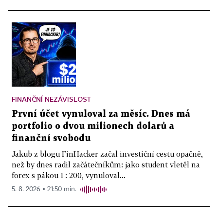
FINANČNÍ NEZÁVISLOST
První účet vynuloval za měsíc. Dnes má
portfolio o dvou milionech dolarů a
finanční svobodu
Jakub z blogu FinHacker začal investiční cestu opačně,
než by dnes radil začátečníkům: jako student vletěl na
forex s pákou 1 : 200, vynuloval...
5. 8. 2026 ▪ 21:50 min.