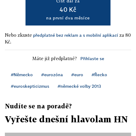
Číst dál za
40 Kč
na první dva měsíce
Nebo zkuste
za 80
předplatné bez reklam a s mobilní aplikací
Kč.
Máte již předplatné?
Přihlaste se
#Německo
#eurozóna
#euro
#Řecko
#euroskepticizmus
#německé volby 2013
Nudíte se na poradě?
Vyřešte dnešní hlavolam HN