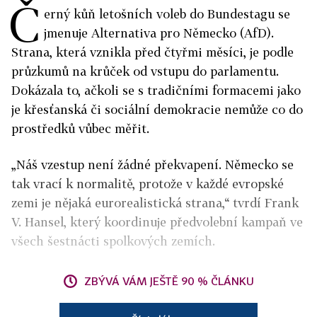
Č
erný kůň letošních voleb do Bundestagu se
jmenuje Alternativa pro Německo (AfD).
Strana, která vznikla před čtyřmi měsíci, je podle
průzkumů na krůček od vstupu do parlamentu.
Dokázala to, ačkoli se s tradičními formacemi jako
je křesťanská či sociální demokracie nemůže co do
prostředků vůbec měřit.
„Náš vzestup není žádné překvapení. Německo se
tak vrací k normalitě, protože v každé evropské
zemi je nějaká eurorealistická strana,“ tvrdí Frank
V. Hansel, který koordinuje předvolební kampaň ve
všech šestnácti spolkových zemích.
ZBÝVÁ VÁM JEŠTĚ 90 % ČLÁNKU