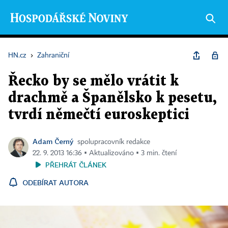
HN.cz
›
Zahraniční
Řecko by se mělo vrátit k
drachmě a Španělsko k pesetu,
tvrdí němečtí euroskeptici
Adam Černý
spolupracovník redakce
22. 9. 2013 16:36 ▪ Aktualizováno ▪ 3 min. čtení
PŘEHRÁT ČLÁNEK
ODEBÍRAT AUTORA