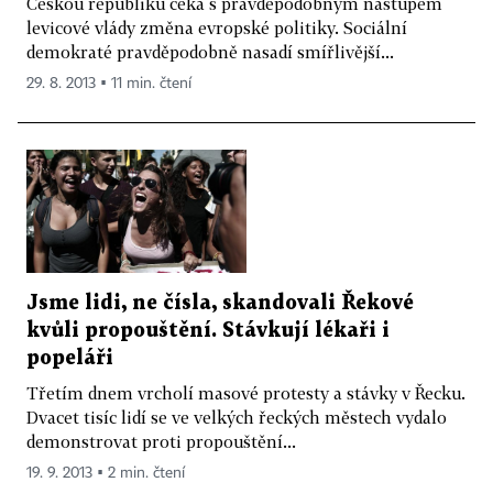
Českou republiku čeká s pravděpodobným nástupem
levicové vlády změna evropské politiky. Sociální
demokraté pravděpodobně nasadí smířlivější...
29. 8. 2013 ▪ 11 min. čtení
Jsme lidi, ne čísla, skandovali Řekové
kvůli propouštění. Stávkují lékaři i
popeláři
Třetím dnem vrcholí masové protesty a stávky v Řecku.
Dvacet tisíc lidí se ve velkých řeckých městech vydalo
demonstrovat proti propouštění...
19. 9. 2013 ▪ 2 min. čtení