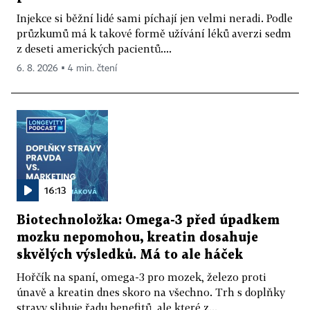
Injekce si běžní lidé sami píchají jen velmi neradi. Podle
průzkumů má k takové formě užívání léků averzi sedm
z deseti amerických pacientů....
6. 8. 2026 ▪ 4 min. čtení
16:13
Biotechnoložka: Omega-3 před úpadkem
mozku nepomohou, kreatin dosahuje
skvělých výsledků. Má to ale háček
Hořčík na spaní, omega-3 pro mozek, železo proti
únavě a kreatin dnes skoro na všechno. Trh s doplňky
stravy slibuje řadu benefitů, ale které z...