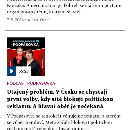
Knížáka. A něco na tom je. Pohřeb se státními poctami
organizovaný těmi, kterými slavný...
7. 8. 2026 ▪ 4 min. čtení
55:23
PODCAST PODPÁSOVKA
Utajený problém. V Česku se chystají
první volby, kdy sítě blokují politickou
reklamu. A hlavní oběť je nečekaná
V Podpásovce se tentokrát věnujeme tématu, o kterém
se vůbec nemluví. Meta začala blokovat politickou
reklamu na Facebooku a Instagramu a...