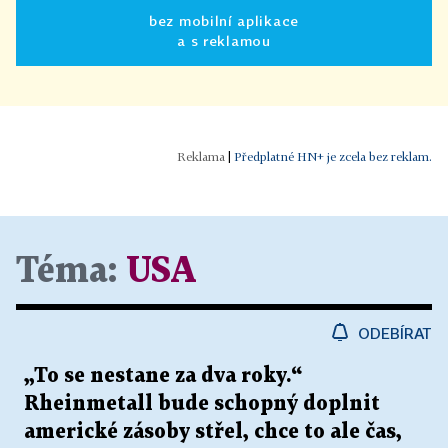
bez mobilní aplikace
a s reklamou
|
Předplatné HN+ je zcela bez reklam.
Téma:
USA
ODEBÍRAT
„To se nestane za dva roky.“
Rheinmetall bude schopný doplnit
americké zásoby střel, chce to ale čas,