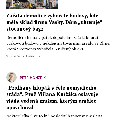
Začala demolice vyhořelé budovy, kde
měla sklad firma Vasky. Dům „ukusuje“
stotunový bagr
Demoliční firma v pátek dopoledne začala bourat
výškovou budovu v někdejším továrním areálu ve Zlíně,
která v červenci vyhořela. Zničený objekt...
7. 8. 2026 ▪ 3 min. čtení
PETR HONZEJK
„Prolhaný hlupák v čele nemyslícího
stáda“. Proč Milana Knížáka oslavuje
vláda vedená mužem, kterým umělec
opovrhoval
Někteří říkají, že to byl poslední happening Milana