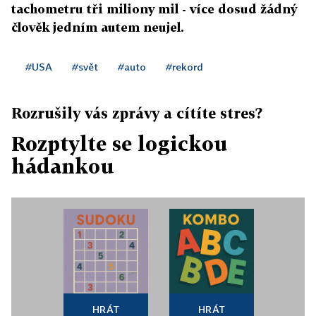
tachometru tři miliony mil - více dosud žádný
člověk jedním autem neujel.
#USA
#svět
#auto
#rekord
Rozrušily vás zprávy a cítíte stres?
Rozptylte se logickou
hádankou
HRÁT
HRÁT