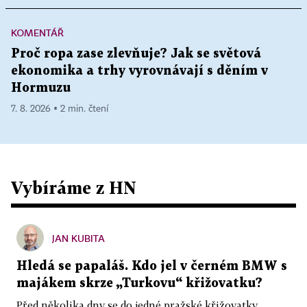
KOMENTÁŘ
Proč ropa zase zlevňuje? Jak se světová
ekonomika a trhy vyrovnávají s děním v
Hormuzu
7. 8. 2026 ▪ 2 min. čtení
Vybíráme z HN
JAN KUBITA
Hledá se papaláš. Kdo jel v černém BMW s
majákem skrze „Turkovu“ křižovatku?
Před několika dny se do jedné pražské křižovatky