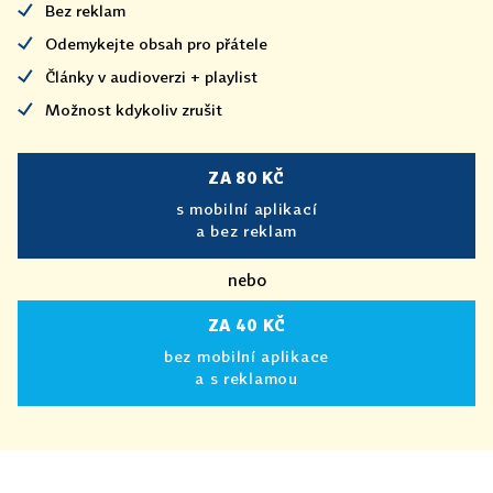
Bez reklam
Odemykejte obsah pro přátele
Články v audioverzi + playlist
Možnost kdykoliv zrušit
ZA 80 KČ
s mobilní aplikací
a bez reklam
nebo
ZA 40 KČ
bez mobilní aplikace
a s reklamou