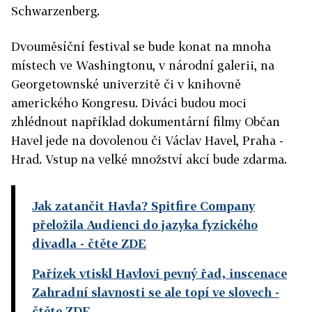
Schwarzenberg.
Dvouměsíční festival se bude konat na mnoha
místech ve Washingtonu, v národní galerii, na
Georgetownské univerzitě či v knihovně
amerického Kongresu. Diváci budou moci
zhlédnout například dokumentární filmy Občan
Havel jede na dovolenou či Václav Havel, Praha -
Hrad. Vstup na velké množství akcí bude zdarma.
Jak zatančit Havla? Spitfire Company
přeložila Audienci do jazyka fyzického
divadla
- čtěte ZDE
Pařízek vtiskl Havlovi pevný řad, inscenace
Zahradní slavnosti se ale topí ve slovech
-
čtěte ZDE