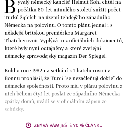
B
ývalý německý kancléř Helmut Kohl chtěl na
počátku 80. let minulého století snížit počet
Turků žijících na území tehdejšího západního
Německa na polovinu. O tomto plánu jednal i s
někdejší britskou premiérkou Margaret
Thatcherovou. Vyplývá to z oficiálních dokumentů,
které byly nyní odtajněny a které zveřejnil
německý zpravodajský magazín Der Spiegel.
Kohl v roce 1982 na setkání s Thatcherovou v
Bonnu prohlásil, že Turci "se nezačleňují dobře" do
německé společnosti. Proto měl v plánu polovinu z
nich během čtyř let poslat ze západního Německa
zpátky domů, uvádí se v oficiálním zápisu ze
schůzky.
ZBÝVÁ VÁM JEŠTĚ 70 % ČLÁNKU