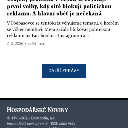
první volby, kdy sítě blokují politickou
reklamu. A hlavní oběť je nečekaná
V Podpásovce se tentokrát věnujeme tématu, o kterém
se vůbec nemluví. Meta začala blokovat politickou
reklamu na Facebooku a Instagramu a...
7. 8. 2026 ▪ 55:23 min.
DALŠÍ ZPRÁVY
©
1996-2026
Economia, a.s.
Hospodářské noviny (print) ISSN 0862-9587