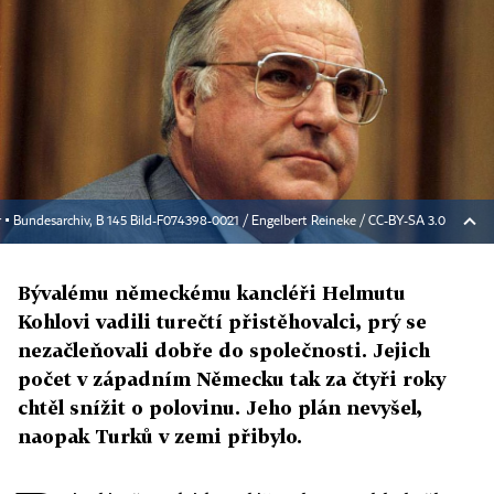
 ▪
Bundesarchiv, B 145 Bild-F074398-0021 / Engelbert Reineke / CC-BY-SA 3.0
Bývalému německému kancléři Helmutu
Kohlovi vadili turečtí přistěhovalci, prý se
nezačleňovali dobře do společnosti. Jejich
počet v západním Německu tak za čtyři roky
chtěl snížit o polovinu. Jeho plán nevyšel,
naopak Turků v zemi přibylo.