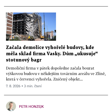
Začala demolice vyhořelé budovy, kde
měla sklad firma Vasky. Dům „ukusuje“
stotunový bagr
Demoliční firma v pátek dopoledne začala bourat
výškovou budovu v někdejším továrním areálu ve Zlíně,
která v červenci vyhořela. Zničený objekt...
7. 8. 2026 ▪ 3 min. čtení
PETR HONZEJK