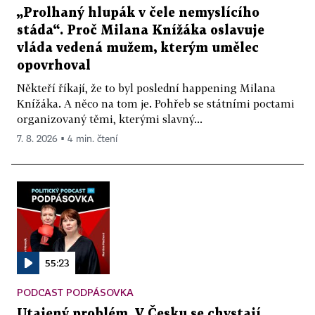
„Prolhaný hlupák v čele nemyslícího
stáda“. Proč Milana Knížáka oslavuje
vláda vedená mužem, kterým umělec
opovrhoval
Někteří říkají, že to byl poslední happening Milana
Knížáka. A něco na tom je. Pohřeb se státními poctami
organizovaný těmi, kterými slavný...
7. 8. 2026 ▪ 4 min. čtení
55:23
PODCAST PODPÁSOVKA
Utajený problém. V Česku se chystají