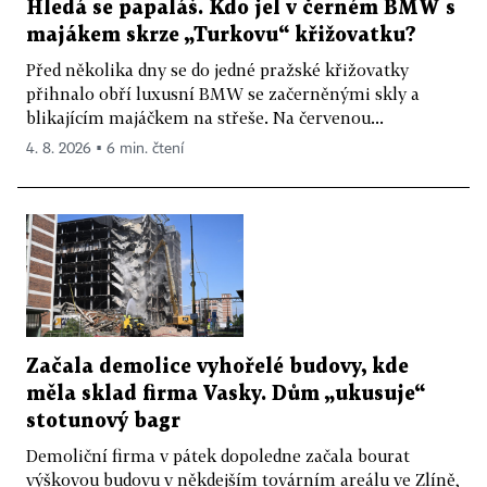
Hledá se papaláš. Kdo jel v černém BMW s
majákem skrze „Turkovu“ křižovatku?
Před několika dny se do jedné pražské křižovatky
přihnalo obří luxusní BMW se začerněnými skly a
blikajícím majáčkem na střeše. Na červenou...
4. 8. 2026 ▪ 6 min. čtení
Začala demolice vyhořelé budovy, kde
měla sklad firma Vasky. Dům „ukusuje“
stotunový bagr
Demoliční firma v pátek dopoledne začala bourat
výškovou budovu v někdejším továrním areálu ve Zlíně,