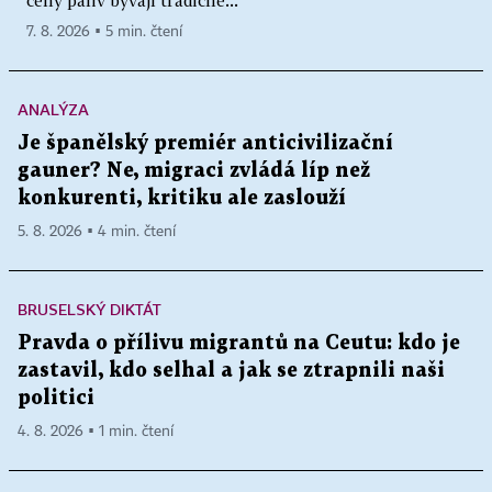
ceny paliv bývají tradičně...
7. 8. 2026 ▪ 5 min. čtení
ANALÝZA
Je španělský premiér anticivilizační
gauner? Ne, migraci zvládá líp než
konkurenti, kritiku ale zaslouží
5. 8. 2026 ▪ 4 min. čtení
BRUSELSKÝ DIKTÁT
Pravda o přílivu migrantů na Ceutu: kdo je
zastavil, kdo selhal a jak se ztrapnili naši
politici
4. 8. 2026 ▪ 1 min. čtení