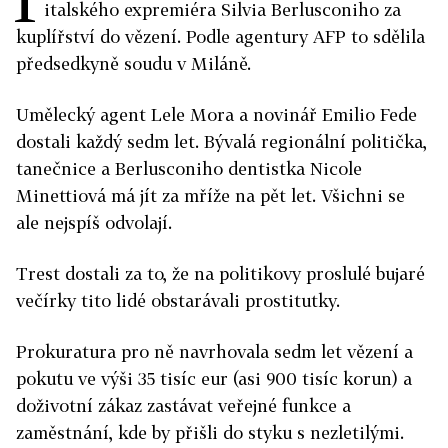
italského expremiéra Silvia Berlusconiho za
kuplířství do vězení. Podle agentury AFP to sdělila
předsedkyně soudu v Miláně.
Umělecký agent Lele Mora a novinář Emilio Fede
dostali každý sedm let. Bývalá regionální politička,
tanečnice a Berlusconiho dentistka Nicole
Minettiová má jít za mříže na pět let. Všichni se
ale nejspíš odvolají.
Trest dostali za to, že na politikovy proslulé bujaré
večírky tito lidé obstarávali prostitutky.
Prokuratura pro ně navrhovala sedm let vězení a
pokutu ve výši 35 tisíc eur (asi 900 tisíc korun) a
doživotní zákaz zastávat veřejné funkce a
zaměstnání, kde by přišli do styku s nezletilými.