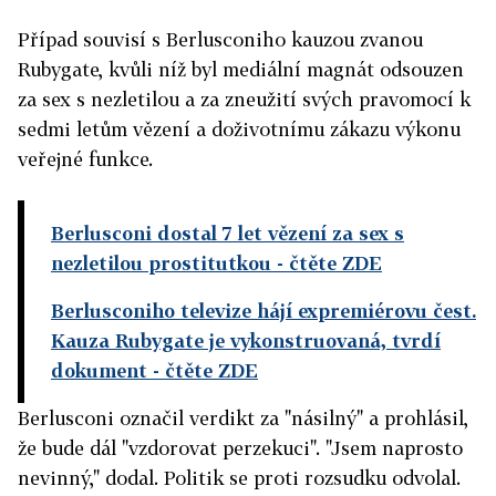
Případ souvisí s Berlusconiho kauzou zvanou
Rubygate, kvůli níž byl mediální magnát odsouzen
za sex s nezletilou a za zneužití svých pravomocí k
sedmi letům vězení a doživotnímu zákazu výkonu
veřejné funkce.
Berlusconi dostal 7 let vězení za sex s
nezletilou prostitutkou
- čtěte ZDE
Berlusconiho televize hájí expremiérovu čest.
Kauza Rubygate je vykonstruovaná, tvrdí
dokument
- čtěte ZDE
Berlusconi označil verdikt za "násilný" a prohlásil,
že bude dál "vzdorovat perzekuci". "Jsem naprosto
nevinný," dodal. Politik se proti rozsudku odvolal.