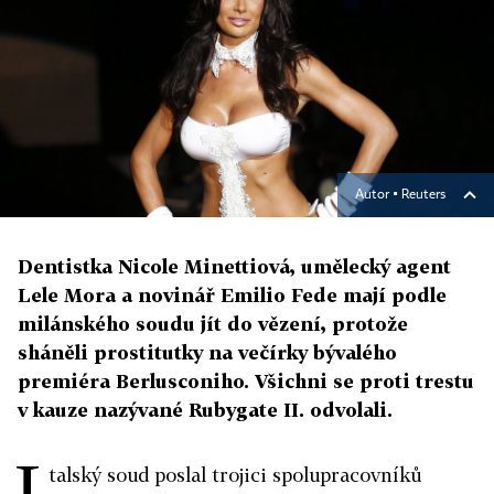
Autor ▪
Reuters
Dentistka Nicole Minettiová, umělecký agent
Lele Mora a novinář Emilio Fede mají podle
milánského soudu jít do vězení, protože
sháněli prostitutky na večírky bývalého
premiéra Berlusconiho. Všichni se proti trestu
v kauze nazývané Rubygate II. odvolali.
I
talský soud poslal trojici spolupracovníků