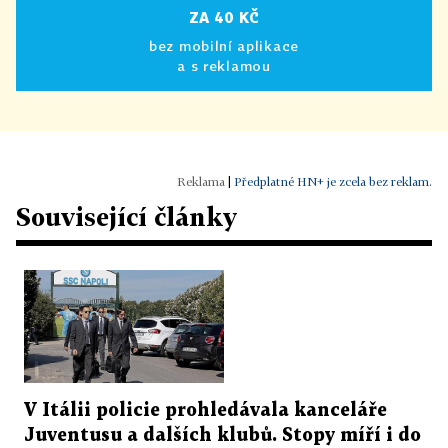
ZA 40 KČ
bez mobilní aplikace
a s reklamou
|
Předplatné HN+ je zcela bez reklam.
Související články
V Itálii policie prohledávala kanceláře
Juventusu a dalších klubů. Stopy míří i do