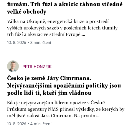
firmám. Trh fúzí a akvizic táhnou středně
velké obchody
Válka na Ukrajině, energetická krize a prostředí
vyšších úrokových sazeb v posledních letech tlumily
trh fúzí a akvizic ve střední Evropě....
10. 8. 2026 ▪ 3 min. čtení
PETR HONZEJK
Česko je země Járy Cimrmana.
Nejvýraznějšími opozičními politiky jsou
podle lidí ti, kteří jim vládnou
Kdo je nejvýraznějším lídrem opozice v Česku?
Průzkum agentury NMS přinesl výsledky, ze kterých by
měl jistě radost Jára Cimrman. Na prvním...
10. 8. 2026 ▪ 4 min. čtení