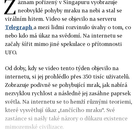
Z
áznam pořízený v Singapuru vyobrazuje
neobvyklé pohyby mraku na nebi a stal se
virálním hitem. Video se objevilo na serveru
Telegraph
a mezi lidmi rozvinulo úvahy o tom, co
nebo kdo má úkaz na svědomí. Na internetu se
začaly šířit mimo jiné spekulace o přítomnosti
UFO.
Od doby, kdy se video tento týden objevilo na
internetu, si jej prohlédlo přes 350 tisíc uživatelů.
Zobrazuje podivně se pohybující mrak, jak nabírá
nezvyklou rychlost a následně jej zasáhne paprsek
světla. Na internetu se to hemží různými teoriemi,
které vysvětlují úkaz „tančícího mraku“. Své
zastánce si našly také názory o důkazu existence
mimozemské civilizace.