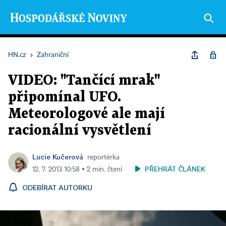
HN.cz
›
Zahraniční
VIDEO: "Tančící mrak"
připomínal UFO.
Meteorologové ale mají
racionální vysvětlení
Lucie Kučerová
reportérka
PŘEHRÁT ČLÁNEK
12. 7. 2013 10:58 ▪ 2 min. čtení
ODEBÍRAT AUTORKU