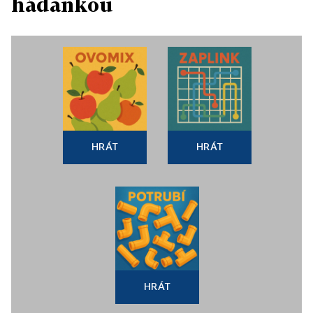
hádankou
HRÁT
HRÁT
HRÁT