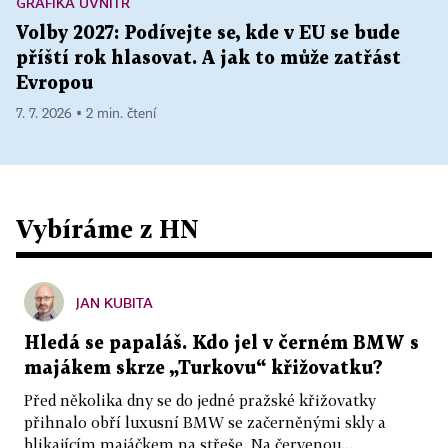
GRAFIKA UVNITŘ
Volby 2027: Podívejte se, kde v EU se bude
příští rok hlasovat. A jak to může zatřást
Evropou
7. 7. 2026 ▪ 2 min. čtení
Vybíráme z HN
JAN KUBITA
Hledá se papaláš. Kdo jel v černém BMW s
majákem skrze „Turkovu“ křižovatku?
Před několika dny se do jedné pražské křižovatky
přihnalo obří luxusní BMW se začerněnými skly a
blikajícím majáčkem na střeše. Na červenou...