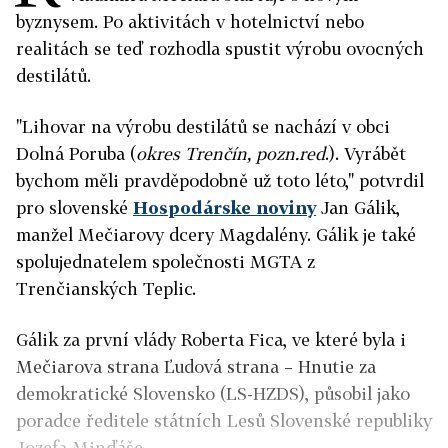
byznysem. Po aktivitách v hotelnictví nebo
realitách se teď rozhodla spustit výrobu ovocných
destilátů.
"Lihovar na výrobu destilátů se nachází v obci
Dolná Poruba (
okres Trenčín, pozn.red
.). Vyrábět
bychom měli pravděpodobně už toto léto," potvrdil
pro slovenské
Hospodárske noviny
Jan Gálik,
manžel Mečiarovy dcery Magdalény. Gálik je také
spolujednatelem společnosti MGTA z
Trenčianských Teplic.
Gálik za první vlády Roberta Fica, ve které byla i
Mečiarova strana Ľudová strana – Hnutie za
demokratické Slovensko (LS-HZDS), působil jako
poradce ředitele státních Lesů Slovenské republiky
Jozefa Minďáše.