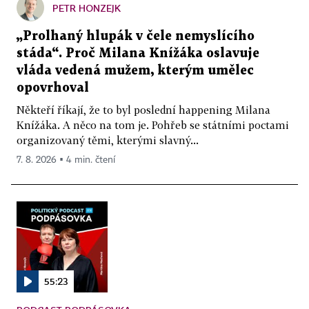
PETR HONZEJK
„Prolhaný hlupák v čele nemyslícího
stáda“. Proč Milana Knížáka oslavuje
vláda vedená mužem, kterým umělec
opovrhoval
Někteří říkají, že to byl poslední happening Milana
Knížáka. A něco na tom je. Pohřeb se státními poctami
organizovaný těmi, kterými slavný...
7. 8. 2026 ▪ 4 min. čtení
55:23