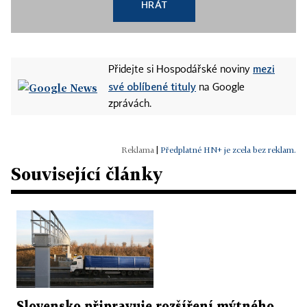
HRÁT
mezi
Přidejte si Hospodářské noviny
své oblíbené tituly
na Google
zprávách.
|
Předplatné HN+ je zcela bez reklam.
Související články
Slovensko připravuje rozšíření mýtného