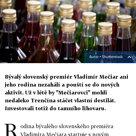
Autor ▪
Shutterstock
Bývalý slovenský premiér Vladimír Mečiar ani
jeho rodina nezahálí a pouští se do nových
aktivit. Už v létě by "Mečiarovci" mohli
nedaleko Trenčína stáčet vlastní destilát.
Investovali totiž do tamního lihovaru.
R
odina bývalého slovenského premiéra
Vladimíra Mečiara startuje s novým