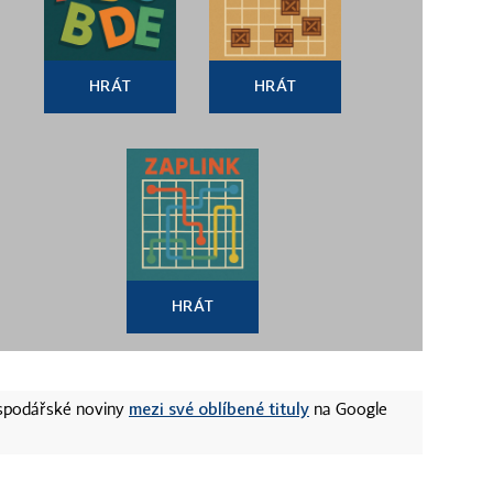
HRÁT
HRÁT
HRÁT
mezi své oblíbené tituly
ospodářské noviny
na Google