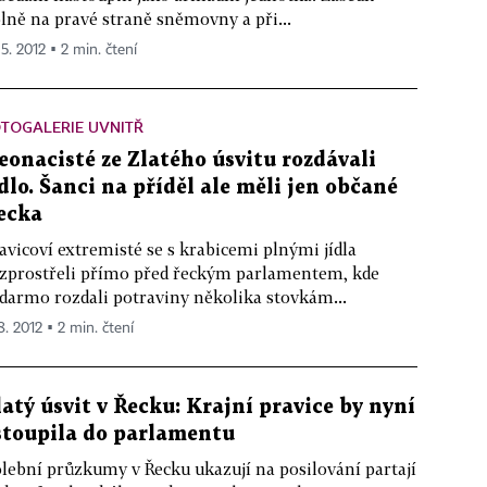
lně na pravé straně sněmovny a při...
 5. 2012 ▪ 2 min. čtení
TOGALERIE UVNITŘ
eonacisté ze Zlatého úsvitu rozdávali
ídlo. Šanci na příděl ale měli jen občané
ecka
avicoví extremisté se s krabicemi plnými jídla
zprostřeli přímo před řeckým parlamentem, kde
darmo rozdali potraviny několika stovkám...
8. 2012 ▪ 2 min. čtení
latý úsvit v Řecku: Krajní pravice by nyní
stoupila do parlamentu
lební průzkumy v Řecku ukazují na posilování partají