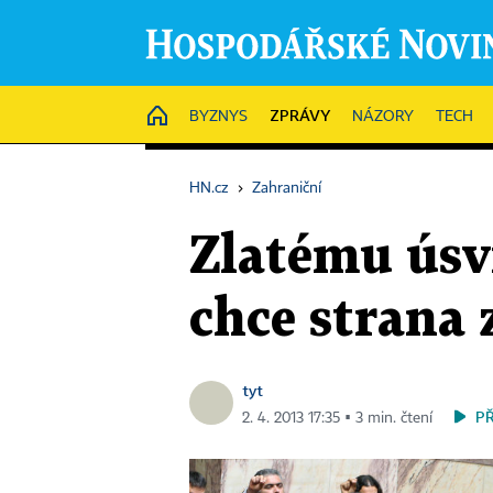
ZPRÁVY
HOME
BYZNYS
NÁZORY
TECH
HN.cz
›
Zahraniční
Zlatému úsvi
chce strana 
tyt
P
2. 4. 2013 17:35 ▪ 3 min. čtení