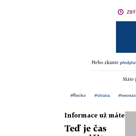
ZBÝ
Nebo zkuste
předpla
Máte j
#Řecko
#strana
#neonac
Informace už máte
Teď je čas