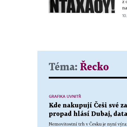
z 
na
10.
Téma:
Řecko
GRAFIKA UVNITŘ
Kde nakupují Češi své z
propad hlásí Dubaj, data
Nemovitostní trh v Česku je nyní výra