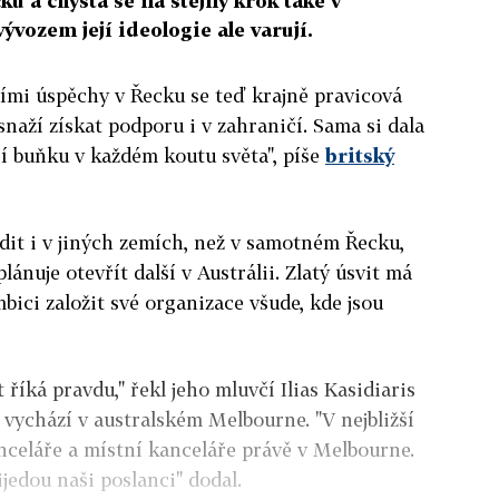
u a chystá se na stejný krok také v
ývozem její ideologie ale varují.
ími úspěchy v Řecku se teď krajně pravicová
 snaží získat podporu i v zahraničí. Sama si dala
ří buňku v každém koutu světa", píše
britský
adit i v jiných zemích, než v samotném Řecku,
nuje otevřít další v Austrálii. Zlatý úsvit má
bici založit své organizace všude, kde jsou
t říká pravdu," řekl jeho mluvčí Ilias Kasidiaris
vychází v australském Melbourne. "V nejbližší
nceláře a místní kanceláře právě v Melbourne.
jedou naši poslanci" dodal.