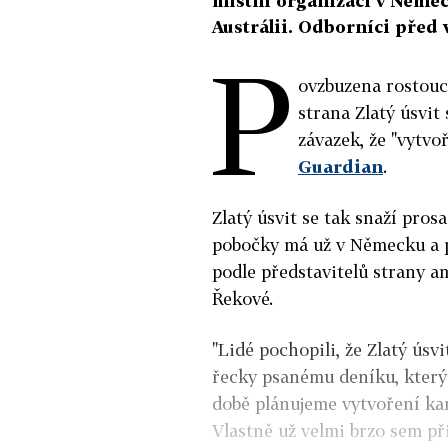
místní organizaci v Německ
Austrálii. Odborníci před v
P
ovzbuzena rostouc
strana Zlatý úsvit
závazek, že "vytvo
Guardian
.
Zlatý úsvit se tak snaží pros
pobočky má už v Německu a plá
podle představitelů strany am
Řekové.
"Lidé pochopili, že Zlatý úsvi
řecky psanému deníku, který 
době plánujeme vytvoření ka
Vlastně už velmi brzo sem při