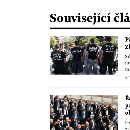
Související čl
P
Z
Si
ne
ma
4. 
Ř
p
o
Po
za