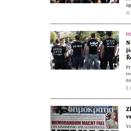
úp
17.
FO
N
j
Ř
Pr
ro
za
2. 
Z
v
Vo