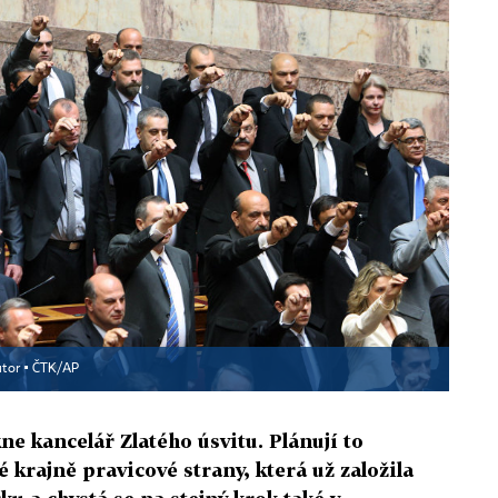
tor ▪
ČTK/AP
ne kancelář Zlatého úsvitu. Plánují to
 krajně pravicové strany, která už založila