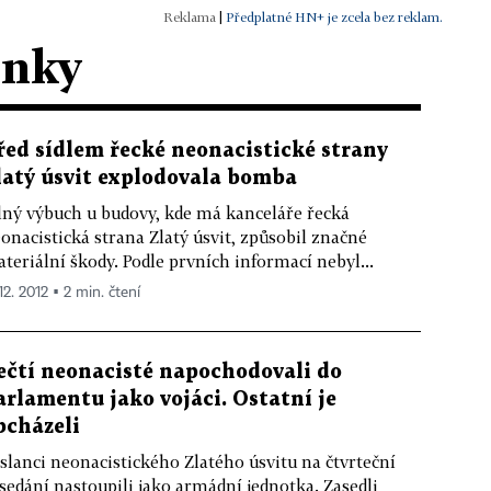
|
Předplatné HN+ je zcela bez reklam.
ánky
řed sídlem řecké neonacistické strany
latý úsvit explodovala bomba
lný výbuch u budovy, kde má kanceláře řecká
onacistická strana Zlatý úsvit, způsobil značné
teriální škody. Podle prvních informací nebyl...
12. 2012 ▪ 2 min. čtení
ečtí neonacisté napochodovali do
arlamentu jako vojáci. Ostatní je
bcházeli
slanci neonacistického Zlatého úsvitu na čtvrteční
sedání nastoupili jako armádní jednotka. Zasedli