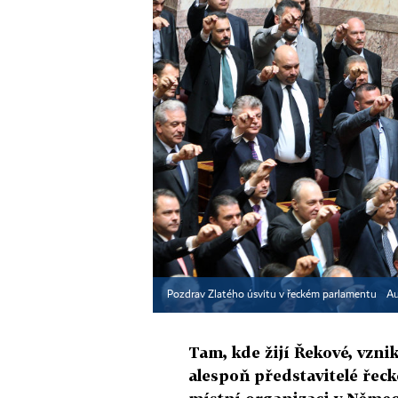
Pozdrav Zlatého úsvitu v řeckém parlamentu
Au
Tam, kde žijí Řekové, vznik
alespoň představitelé řecké