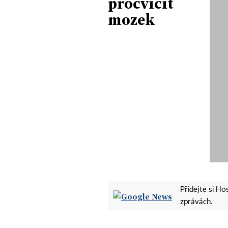
procvičit
mozek
Přidejte si H
zprávách.