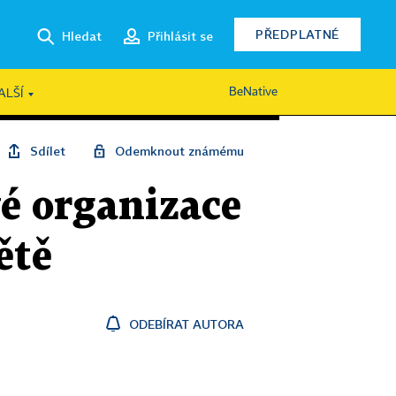
PŘEDPLATNÉ
Hledat
Přihlásit se
BeNative
ALŠÍ
Sdílet
Odemknout známému
vé organizace
ětě
ODEBÍRAT AUTORA