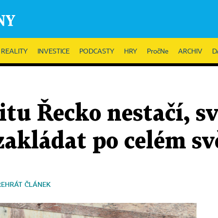
REALITY
INVESTICE
PODCASTY
HRY
PročNe
ARCHIV
D
tu Řecko nestačí, s
zakládat po celém sv
ŘEHRÁT ČLÁNEK